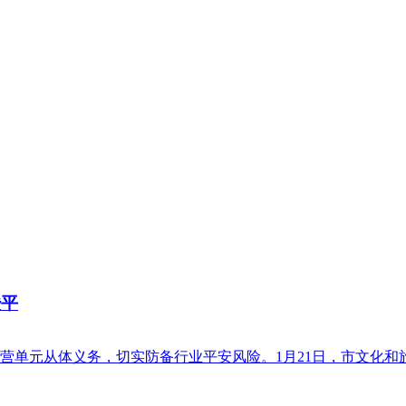
暨平
从体义务，切实防备行业平安风险。1月21日，市文化和旅逛局