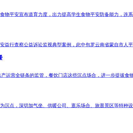
食物平安宣布道育力度，出力提高学生食物平安防备能力，连系大
益行查察公益诉讼监视典型案例，此中包罗云南省蒙自市人平易
餐
运营全链条的监管，餐饮门店这些沉点场合，进一步提拔食物运
点，深切加气坐、供暖公司、逛乐场合、旅逛景区等特种设备利