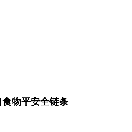
口食物平安全链条