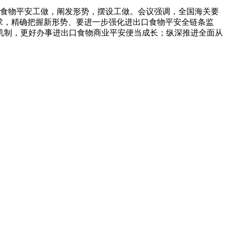
食物平安工做，阐发形势，摆设工做。会议强调，全国海关要
求，精确把握新形势、要进一步强化进出口食物平安全链条监
机制，更好办事进出口食物商业平安便当成长；纵深推进全面从