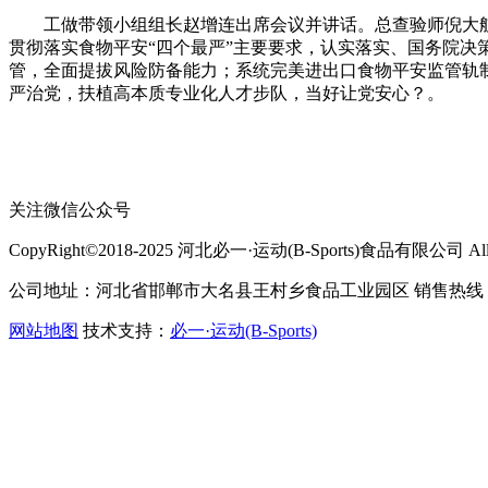
工做带领小组组长赵增连出席会议并讲话。总查验师倪大航掌
贯彻落实食物平安“四个最严”主要要求，认实落实、国务院
管，全面提拔风险防备能力；系统完美进出口食物平安监管轨
严治党，扶植高本质专业化人才步队，当好让党安心？。
关注微信公众号
CopyRight©2018-2025 河北必一·运动(B-Sports)食品有限公司 All Ri
公司地址：河北省邯郸市大名县王村乡食品工业园区 销售热线：400-
网站地图
技术支持：
必一·运动(B-Sports)