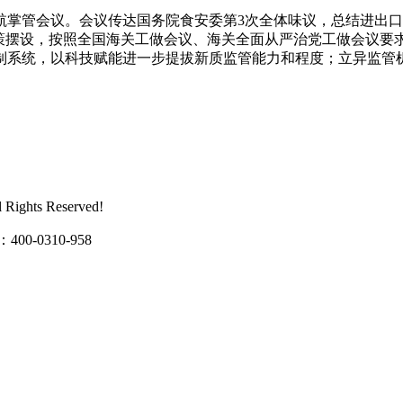
管会议。会议传达国务院食安委第3次全体味议，总结进出口
决策摆设，按照全国海关工做会议、海关全面从严治党工做会议要
制系统，以科技赋能进一步提拔新质监管能力和程度；立异监管
ghts Reserved!
0310-958