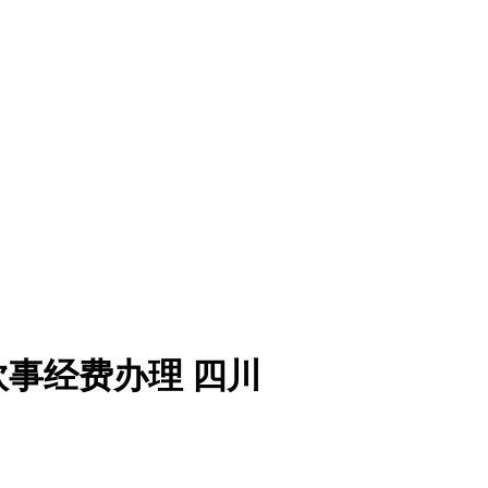
事经费办理 四川