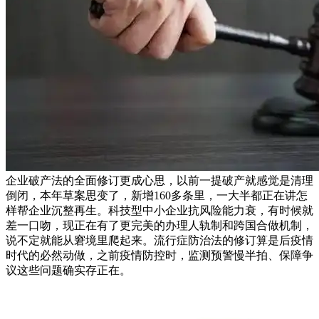
企业破产法的全面修订更成心思，以前一提破产就感觉是清理
倒闭，本年草案思变了，新增160多条里，一大半都正在讲怎
样帮企业沉整再生。科技型中小企业抗风险能力衰，有时候就
差一口吻，现正在有了更完美的办理人轨制和跨国合做机制，
说不定就能从窘境里爬起来。流行症防治法的修订算是后疫情
时代的必然动做，之前疫情防控时，监测预警慢半拍、保障争
议这些问题确实存正在。