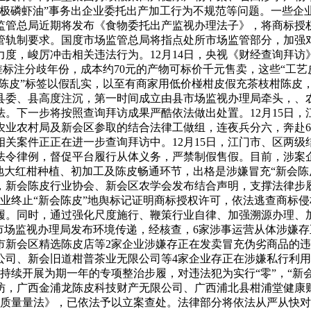
“南极磷虾油”事务出企业委托出产加工行为不规范等问题。一些
监管总局近期将发布《食物委托出产监视办理法子》，将商标授
管轨制要求。国度市场监管总局将指点处所市场监管部分，加强
度，峻厉冲击相关违法行为。12月14日，央视《财经查询拜
色差标注分歧年份，成本约70元的产物可标价千元售卖，这些“工
陈皮”标签以假乱实，以至有商家用低价椪柑皮假充茶枝柑陈皮，利
县委、县高度注沉，第一时间成立由县市场监视办理局牵头，、
。下一步将按照查询拜访成果严酷依法做出处置。12月15日
农业农村局及新会区参取的结合法律工做组，连夜兵分六，奔赴
关案件正正在进一步查询拜访中。12月15日，江门市、区两级
令律例，督促平台履行从体义务，严禁制假售假。目前，涉案企
地大红柑种植、初加工及陈皮畅通环节，出格是涉嫌冒充“新会陈
日，新会陈皮行业协会、新会区农学会发布结合声明，支撑法律步
业终止“新会陈皮”地舆标记证明商标授权许可，依法逃查商标
履。同时，通过强化尺度施行、鞭策行业自律、加强溯源办理、
区市场监视办理局发布环境传递，经核查，6家涉事运营从体涉嫌
市新会区精选陈皮店等2家企业涉嫌存正在发卖冒充伪劣商品的
司、新会旧道柑普茶业无限公司等4家企业存正在涉嫌私行利用
续开展为期一年的专项整治步履，对违法犯为实行“零”，“新会
访，广西金浦龙陈皮科技财产无限公司、广西浦北县柑浦堂健康
产质量量法》，已依法予以立案查处。法律部分将依法从严从快对