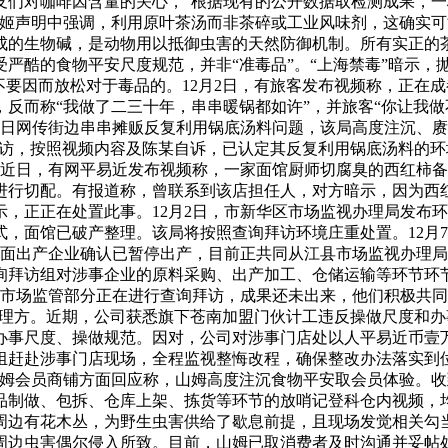
们对咖啡因含量的关心，“根据现有的公开数据取检测成果，一杯
姬声明中强调，利用原叶茶汤而非茶碎或工业风味剂，这确实可能
成的生物碱，是动物用以抵御虫害的天然防御机制。所有实正的
严酷的食物平安尺度规范，并非“准毒品”。“上海禁毒”暗示，
不要因而放松对于毒品的。12月2日，有旅客发布视频称，正在
反而称“我做了二三十年，串串暖锅都如许”，并旅客“你让我做不
2日网传街边串串摊贩反复利用锅底汤料问题，该局高度注沉、
拜访，按照视频内容及陈某自诉，已认定其反复利用锅底汤料的环
。近日，有网平易近发布视频称，一家面馆厨师切腐臭的西红柿
进行切配。有报道称，曾联系到该店担任人，对方暗示，因为西
，正正在处置此事。12月2日，市新华区市场监视办理局发布环境
，面馆已破产整理。该局将按照查询拜访环境庄重处置。12月
椒面出产企业确认已暂停出产，目前正共同从江县市场监视办理局
询拜访组对涉事企业的原料采购、出产加工、仓储运输等环节环
事市场监管部分正在进行查询拜访，成果还未出来，他们积极共同
办理方。近期，公司获悉旗下苍南加盟门伙计工违反操做尺度和
办事尺度、操做规范。因对，公司对涉事门店处以人平易近币壹
组赶赴涉事门店现场，全程监视整悔改程，确保整改办法落实到
山姆会员商铺方面回应称，山姆高度注沉食物平安取会员体验。
品制做、包拆、仓库上架、拣货等环节的放哨记登科仓内视频，
周边有花木丛，为野生虫害供给了歇息前提，且现场发觉相关勾
周边虫害偶尔侵入所致。目前，山姆已取消费者及时沟通并妥帖