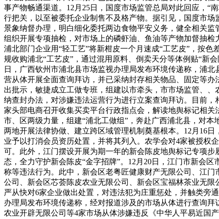
事产物畅通渠道。12月25日，国度市场监管总局对此回应，
行把关，以至被委托企业制售不及格产物。据引见，国度市场
景象纳督办理，明白细化委托两边食物平安义务，健全相关监
组织开展专项抽检，对市场上的磷虾油、鱼油等产物加督抽检力
浦北部门企业用“轻工艺”将新柑皮一个月速成“工艺皮”，按
规收购浦北“工艺皮”，通过混用原料、倒卖天分等体例贴“新会
日，广西钦州市浦北县市场监视办理局发布环境传递称，浦北
营从体开展全面查询拜访，并已采纳封存相关物品、固定等办法
出批示，敏捷成立工做专班，组建以市牵头，市市场监管、、
纳查封办法，对涉嫌违法运营行为进行立案查询拜访。目前，相
家头部电商召开收集买卖平台行政指点会，解读地舆标记相关法
市、区两级力量，组建“浦北工做组”，奔赴广西浦北县，对本
两地开展法律协做、建立跨区域管理机制奠基根本。12月16
业予以打消会员资历处置，并将其列入。农学会对4家被授权企
可。此外，江门摆设开展为期一年的新会陈皮地舆标记专项步
态，全力守护新会陈皮“金字招牌”。12月20日，江门市新会
称等违法行为。此中，新会区老粤匠健康财产无限公司、江门
公司、新会区芯荟陈皮农业无限公司、新会区宝福林茶业无限公
严从快对6家企业做出处置，对违法犯为庄重惩处，并触类旁通持
办理局发布环境传递称，经对报道涉及的市场从体进行查询拜
农业开辟无限公司等4家市场从体涉嫌违反《中华人平易近国