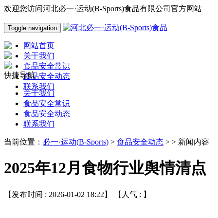
欢迎您访问河北必一·运动(B-Sports)食品有限公司官方网站
Toggle navigation
网站首页
关于我们
食品安全常识
快捷导航
食品安全动态
联系我们
关于我们
食品安全常识
食品安全动态
联系我们
当前位置：
必一·运动(B-Sports)
>
食品安全动态
> > 新闻内容
2025年12月食物行业舆情清点
【发布时间 : 2026-01-02 18:22】 【人气 :
】