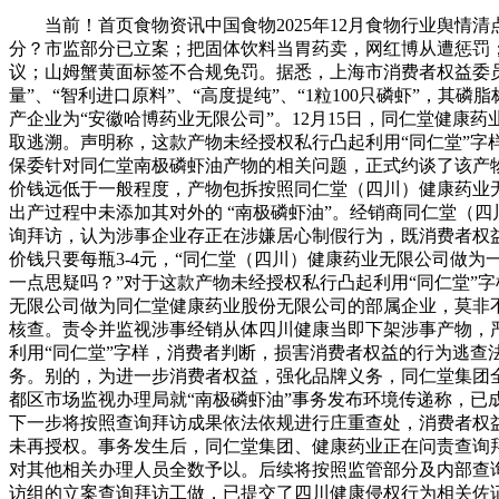
当前！首页食物资讯中国食物2025年12月食物行业舆情清点
分？市监部分已立案；把固体饮料当胃药卖，网红博从遭惩罚；
议；山姆蟹黄面标签不合规免罚。据悉，上海市消费者权益委员
量”、“智利进口原料”、“高度提纯”、“1粒100只磷虾”，
产企业为“安徽哈博药业无限公司”。12月15日，同仁堂健
取逃溯。声明称，这款产物未经授权私行凸起利用“同仁堂”字
保委针对同仁堂南极磷虾油产物的相关问题，正式约谈了该产
价钱远低于一般程度，产物包拆按照同仁堂（四川）健康药业
出产过程中未添加其对外的 “南极磷虾油”。经销商同仁堂（
询拜访，认为涉事企业存正在涉嫌居心制假行为，既消费者权益
价钱只要每瓶3-4元，“同仁堂（四川）健康药业无限公司做
一点思疑吗？”对于这款产物未经授权私行凸起利用“同仁堂”
无限公司做为同仁堂健康药业股份无限公司的部属企业，莫非不
核查。责令并监视涉事经销从体四川健康当即下架涉事产物，
利用“同仁堂”字样，消费者判断，损害消费者权益的行为逃
务。别的，为进一步消费者权益，强化品牌义务，同仁堂集团全
都区市场监视办理局就“南极磷虾油”事务发布环境传递称，
下一步将按照查询拜访成果依法依规进行庄重查处，消费者权益。
未再授权。事务发生后，同仁堂集团、健康药业正在问责查询
对其他相关办理人员全数予以。后续将按照监管部分及内部查
访组的立案查询拜访工做，已提交了四川健康侵权行为相关佐