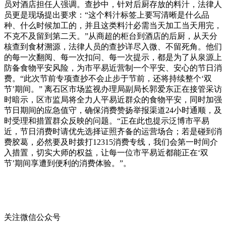
员对酒店担任人强调。查抄中，针对后厨存放的料汁，法律人
员更是现场提出要求：“这个料汁标签上要写清晰是什么品
种、什么时候加工的，并且这类料汁必需当天加工当天用完，
不克不及留到第二天。”从商超的柜台到酒店的后厨，从天分
核查到食材溯源，法律人员的查抄详尽入微、不留死角。他们
的每一次翻阅、每一次扣问、每一次提示，都是为了从泉源上
防备食物平安风险，为市平易近营制一个平安、安心的节日消
费。“此次节前专项查抄不会止步于节前，还将持续整个‘双
节’期间。” 离石区市场监视办理局副局长郭爱东正在接管采访
时暗示，区市监局将全力人平易近群众的食物平安，同时加强
节日期间的应急值守，确保消费赞扬举报渠道24小时通顺，及
时受理和措置群众反映的问题。“正在此也提示泛博市平易
近，节日消费时请优先选择证照齐备的运营场合；若是碰到消
费胶葛，必然要及时拨打12315消费专线，我们会第一时间介
入措置，切实大师的权益，让每一位市平易近都能正在‘双
节’期间享遭到便利的消费体验。”。
关注微信公众号