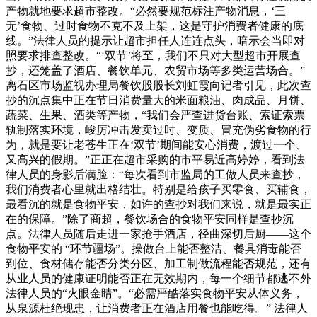
产物就地要求超市整改。“必然要规范标注产物消息，‘三
无’食物、过时食物不克不及上架，这是守护消费者健康的底
线。”法律人员的提示让超市担任人连连点头，暗示会当即对
照要求排查整改。“‘双节’将至，我们不只对大型超市开展查
抄，还笼盖了酒店、餐饮单元、农贸市场等多类运营场合。”
离石区市场监视办理局餐饮股股长刘虹霞向记者引见，此次查
抄的沉点集中正在节日消费量大的米面粮油、肉成品、月饼、
蔬菜、生果、酒类等产物，“我们会严查进货台账、索证索票
轨制落实环境，峻厉冲击发卖过时、变质、冒充伪劣食物的行
为，就是要让老苍生正在‘双节’期间能安心消费，渡过一个、
又高兴的假期。”正正在超市采购的市平易近高婷婷，看到法
律人员的身影后满脸：“每次看到市监局的工做人员来查抄，
我们消费者心里就出格结壮。特别是给孩子买零食、买辅食，
最看沉的就是食物平安，如许的查抄对我们来说，就是最实正
在的保障。”除了商超，餐饮场合的食物平安同样是查抄沉
点。法律人员随后走进一家抢手酒店，径曲深切后厨——这个
食物平安的 “环节疆场”。操做台上能否整洁、餐具消毒能否
到位、食材储存能否分类分区、加工制做流程能否规范，还有
从业人员的健康证明能否正在无效期内，每一个细节都逃不外
法律人员的“火眼金睛”。“必需严酷落实食物平安从体义务，
从泉源杜绝现患，让消费者正在酒店用餐也能吃得。” 法律人