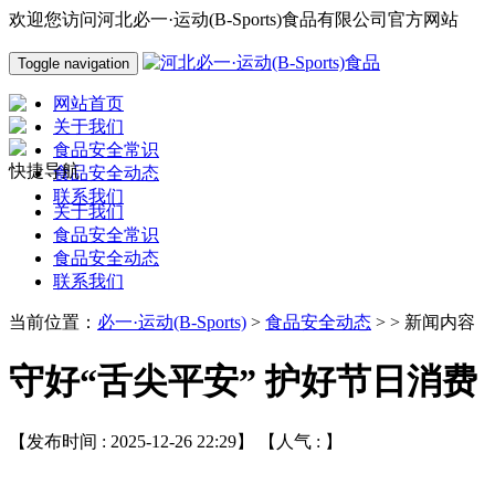
欢迎您访问河北必一·运动(B-Sports)食品有限公司官方网站
Toggle navigation
网站首页
关于我们
食品安全常识
快捷导航
食品安全动态
联系我们
关于我们
食品安全常识
食品安全动态
联系我们
当前位置：
必一·运动(B-Sports)
>
食品安全动态
> > 新闻内容
守好“舌尖平安” 护好节日消费
【发布时间 : 2025-12-26 22:29】 【人气 :
】