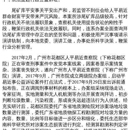
尾矿库平安事关平安出产和，若监管不到位会给人平易近
群命财富平安带来严沉风险。本案所涉尾矿库品级较高，针对
行政机关不依法履职景象，查察机关使用提告状讼的刚性手
段，鞭策行政机关依法无效履职。同时，连系办案全面查询拜
访尾矿库管理中存正在的坚苦和问题，积极使用严沉事项请示
演讲轨制，向本地党委、演讲工做，办事处所科学决策，鞭策
行业分析管理。
2017年2月，广州市花都区人平易近查察院（下称花都区
院）正在审查刑事案件中发觉本案线索，因案卷显示案情复
杂、涉案丧失较大，遂向广州市人平易近查察院（下称广州市
院）演讲。2017年9月，广州市院成立两级院办案组，启动平
易近事公益诉讼案件打点法式，于2017年9月29日发出诉前通
知布告。正在调阅刑事材料的根本上，办案组采纳现场走访、
专家征询、实地测量和无人机航测等办法开展查询拜访，初步
判断垃圾数量、污染程度、形成丧失远超违法行为人供述。经
充实研讨后，花都区院委托广东省地质测绘院对涉案场地垃圾
数量进行测算，委托广东省地质物探工程勘测院对垃圾方量的
内容、数量、比例等目标做进一步区分和细化，委托生态部华
南科学研究所对涉案生态损害进行判定。经测算勘测和判定评