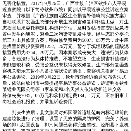
无害化措置。2017年9月26日，广西壮族自治区钦州市人平易
近查察院（以下简称钦州市院）同步以平易近事公益诉讼立案
审查，并根据《广西壮族自治区生态损害补偿轨制实施方案》
自动联系并发函生态部分开展生态损害修复和补偿工做，对生
态损害后果委托判定机构进行评估，及时妥帖措置变乱应急措
置中发生的酸泥，避免二次污染变乱发生等。经生态部分委托
第三方出具修复方案，明白修复费用为5007。05万元，此中应
急措置阶段投资费用1252。26万元、暂存于填埋现场的硫酸泥
措置费用为3754。79万元。因本案形成丧失大、违法行为从体
多，各违法行为从体持推诿、不雅望立场，生态损害补偿磋商
未能告竣和谈，受损公益仍未获得无效修复。生态部分复函查
察机关暗示其暂不具备提告状讼的前提，查察机关提起平易近
事公益诉讼。2019年3月22日，钦州市院经诉前通知布告法式
后，依法向钦州市中级提起平易近事公益诉讼，诉请判令钦州
某锰业无限公司等11家单元和3名天然人依法承担连带义务，
补偿丧失7035。05万元和承担判定费134。1万元；正在旧事上
向社会赔礼报歉，并承担诉讼费用。
判决生效后，县文旅局对郑国渠首遗址范畴内标记碑前的
建建垃圾进行了清理，设置了无效的隔离防护网，完美了养殖
场的排污处置设备，排污问题已获得完全整改。泾阳县下发机
构方案，将郑国渠文管所和郑国渠博物馆归并，编制20人，缓