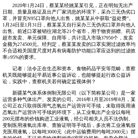
2020年1月24日，蔡某某经姚某某引见，正在明知无出产
日期、质量及格证及出产厂家消息的环境下，采办三无伪劣口
罩，并冒充N95口罩向他人出售，姚某某从中获取“益处费”。
1月24日至1月31日，蔡某某又自行采办三无伪劣口罩并向他人
出售。前述口罩被销往湖北等21个省市，用于物资捐赠、药店
超市发卖、单元保障、自用等，共计流入市场37950个，发卖
金额为274500元。经判定，蔡某某发卖的口罩实测过滤效率均
不合适相关国度尺度对具有病毒防护功能口罩应达到的过滤效
率≥95%的要求。
记者：法令正在生态和资本、食物药品平安等范畴，查察
机关既能够提起平易近事公益诉讼，也能够提起行政公益诉
讼，实践中，查察机关若何确定监视体例？
新疆某气体系体例制无限公司（以下简称某公司）是一家
运营多种气体出产、发卖的公司。2016年1月至2019年8月，某
公司正在只取得医用气态氧出产运营许可手续，未取得医用液
态氧出产运营许可手续的环境下，从工业氧出产企业以每吨
200元摆布的价钱购进工业液氧，经公司相关人员不法伪制、
变制医用液氧出库单、查验证明等手续后，多次将工业液氧假
充医用液氧，以每吨3000元（此中运输费用约每吨2000元）摆