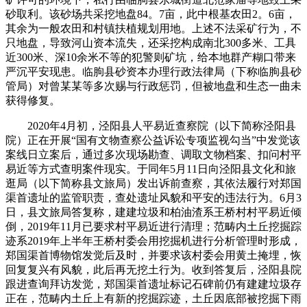
砂取利。该砂场共采挖地盘84。7亩，此中根基农田2。6亩，
其余为一般农田和村镇扶植规划用地。上述不法采矿行为，不
只地盘，导致河山资本流失，还采挖构成南北300多米、工具
近300米、深10余米不等的犯警则矿坑，给本地群产糊口带来
严沉平安现患。临朐县砂资本办理行政法律局（下称临朐县砂
管局）对曾某某等多次赐与行政惩罚，但被地盘和生态一曲未
获得修复。
2020年4月初，泾阳县人平易近查察院（以下简称泾阳县
院）正在开展“国有文物查察公益诉讼专项监视勾当”中发觉该
案线日立案后，通过多次现场勘查、调取文物档案、扣问村平
易近等方式查明案件现实。于同年5月11日向泾阳县文化和旅
逛局（以下简称县文旅局）发出诉前查察，其依法履行对郑国
渠首遗址的监管职责，查处遗址风貌和平安的违法行为。6月3
日，县文旅局答复称，建建垃圾和柏油渣系王桥村村平易近倾
倒，2019年11月已要求村平易近进行清理；范畴内土丘挖掘踪
迹系2019年上半年王桥村委会用挖掘机进行分析管理时形成，
郑国渠首博物馆发觉后及时，并要求该村委会用黄土掩埋，恢
回复复兴有风貌，此后再无挖土行为。收到答复后，泾阳县院
跟进查询拜访发觉，郑国渠首遗址标记石碑前仍有建建垃圾存
正在，范畴内土丘上有新的挖掘踪迹，土丘因底部被挖掘下雨