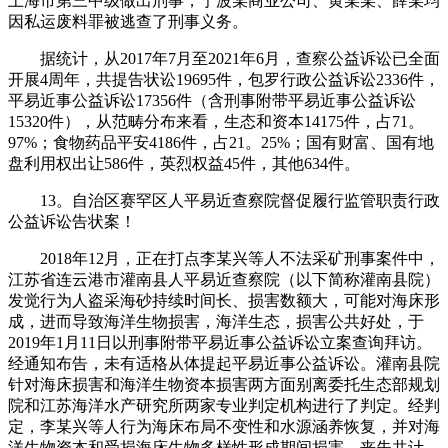
上海市第三中级做出刑事，宁波某商业公司、黄某某、薛某均
因私运废料罪被逃查了刑事义务。
据统计，从2017年7月至2021年6月，查察公益诉讼已全面
开展4周年，共提告状讼19695件，包罗行政公益诉讼2336件，
平易近事公益诉讼17356件（含刑事附带平易近事公益诉讼
15320件），从范畴分布来看，生态和资本14175件，占71。
97%；食物药品平安4186件，占21。25%；国有财富、国有地
盘利用权出让586件，英烈权益45件，其他634件。
13。自治区赛罕区人平易近查察院督促履行监管职责行政
公益诉讼告状案！
2018年12月，正在打点李某兴等人不法采矿刑事案件中，
江苏省连云港市灌南县人平易近查察院（以下简称灌南县院）
发觉行为人盗采海砂持续时间长、损害数额大，可能对海床形
成，进而导致海洋生物损害，海洋生态，损害公共好处，于
2019年1月11日以刑事附带平易近事公益诉讼立案查询拜访。
经通知布告，未有适格从体提起平易近事公益诉讼。灌南县院
针对海床损害和海洋生物资本损害两方面别离委托生态部规划
院和江苏海洋水产研究所两家专业判定机构进行了判定。经判
定，李某兴等人行为海床布局不变性和水源涵养恢复，并对海
洋生物资本和受损海床生物多样性形成期间损害，丧失共计