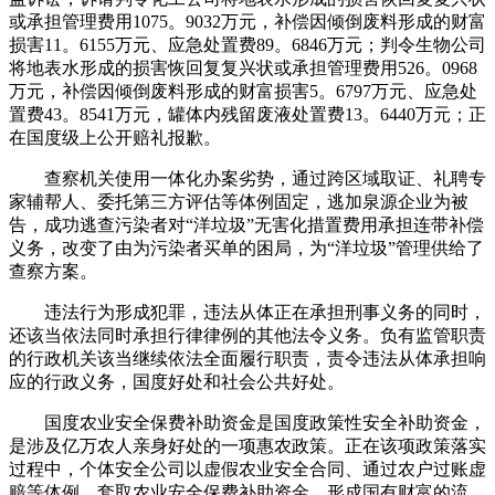
或承担管理费用1075。9032万元，补偿因倾倒废料形成的财富
损害11。6155万元、应急处置费89。6846万元；判令生物公司
将地表水形成的损害恢回复复兴状或承担管理费用526。0968
万元，补偿因倾倒废料形成的财富损害5。6797万元、应急处
置费43。8541万元，罐体内残留废液处置费13。6440万元；正
在国度级上公开赔礼报歉。
查察机关使用一体化办案劣势，通过跨区域取证、礼聘专
家辅帮人、委托第三方评估等体例固定，逃加泉源企业为被
告，成功逃查污染者对“洋垃圾”无害化措置费用承担连带补偿
义务，改变了由为污染者买单的困局，为“洋垃圾”管理供给了
查察方案。
违法行为形成犯罪，违法从体正在承担刑事义务的同时，
还该当依法同时承担行律律例的其他法令义务。负有监管职责
的行政机关该当继续依法全面履行职责，责令违法从体承担响
应的行政义务，国度好处和社会公共好处。
国度农业安全保费补助资金是国度政策性安全补助资金，
是涉及亿万农人亲身好处的一项惠农政策。正在该项政策落实
过程中，个体安全公司以虚假农业安全合同、通过农户过账虚
赔等体例，套取农业安全保费补助资金，形成国有财富的流