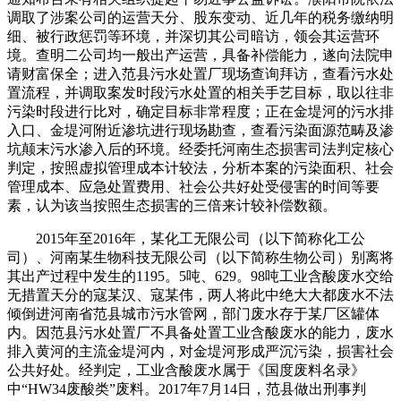
调取了涉案公司的运营天分、股东变动、近几年的税务缴纳明
细、被行政惩罚等环境，并深切其公司暗访，领会其运营环
境。查明二公司均一般出产运营，具备补偿能力，遂向法院申
请财富保全；进入范县污水处置厂现场查询拜访，查看污水处
置流程，并调取案发时段污水处置的相关手艺目标，取以往非
污染时段进行比对，确定目标非常程度；正在金堤河的污水排
入口、金堤河附近渗坑进行现场勘查，查看污染面源范畴及渗
坑颠末污水渗入后的环境。经委托河南生态损害司法判定核心
判定，按照虚拟管理成本计较法，分析本案的污染面积、社会
管理成本、应急处置费用、社会公共好处受侵害的时间等要
素，认为该当按照生态损害的三倍来计较补偿数额。
2015年至2016年，某化工无限公司（以下简称化工公
司）、河南某生物科技无限公司（以下简称生物公司）别离将
其出产过程中发生的1195。5吨、629。98吨工业含酸废水交给
无措置天分的寇某汉、寇某伟，两人将此中绝大大都废水不法
倾倒进河南省范县城市污水管网，部门废水存于某厂区罐体
内。因范县污水处置厂不具备处置工业含酸废水的能力，废水
排入黄河的主流金堤河内，对金堤河形成严沉污染，损害社会
公共好处。经判定，工业含酸废水属于《国度废料名录》
中“HW34废酸类”废料。2017年7月14日，范县做出刑事判