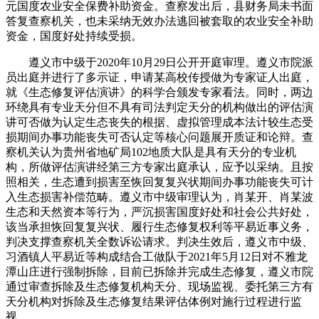
元国度农业安全保费补助资金。查察发出后，县财务局未书面
答复查察机关，也未采纳无效办法逃回被套取的农业安全补助
资金，国度好处持续受损。
遵义市中级于2020年10月29日公开开庭审理。遵义市院派
员出庭并进行了多示证，申请某高校传授做为专家证人出庭，
就《生态修复评估演讲》的科学合颁发专家看法。同时，两边
环绕具有专业天分但不具有司法判定天分的机构做出的评估演
讲可否做为认定生态丧失的根据、虚拟管理成本法计较生态受
损期间办事功能丧失可否认定等核心问题展开质证和论辩。查
察机关认为贵州省地矿局102地质大队是具有天分的专业机
构，所做评估演讲经第三方专家出庭承认，应予以采纳。且按
照相关，生态遭到损害至恢回复复兴状期间办事功能丧失可计
入生态损害补偿范畴。遵义市中级审理认为，肖某开、肖某波
生态和天然资本等行为，严沉损害国度好处和社会公共好处，
该当承担恢回复复兴状、履行生态修复权利等平易近事义务，
判决支撑查察机关全数诉讼请求。判决生效后，遵义市中级、
习酒镇人平易近等构成结合工做队于2021年5月12日对不雅龙
潭山庄进行强制拆除，目前已拆除并完成生态修复，遵义市院
通过审查拆除及生态修复机构天分、现场监视、委托第三方有
天分机构对拆除及生态修复结果评估体例对施行过程进行监
视。