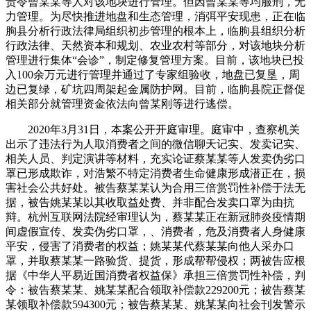
责令曾某某等人对该地块进行管理。但因曾某某等均服刑，无
力管理。为尽快推进地盘和生态管理，消弭平安现患，正在临
朐县分析行政法律局组织初步管理的根本上，临朐县组织分析
行政法律、天然资本和规划、农业农村等部分，对该地块分析
管理进行集体“会诊”，制定修复管理方案。目前，该地块已投
入100余万元进行管理并通过了专家组验收，地盘已复垦，周
边已复绿，矿坑四周架起金属防护网。目前，临朐县院正督促
相关部分就管理资金依法向曾某刚等进行逃偿。
2020年3月31日，本案公开开庭审理。庭审中，查察机关
出示了违法行为人取消费者之间的微信聊天记实、发卖记实、
相关人员、判定演讲等材料，充实论证蔡某某等人发卖伪劣口
罩已形成欺诈，对浩繁不特定消费者生命健康形成潜正在，损
害社会公共好处。被告蔡某某认为合用三倍赏罚性补偿于法无
据，被告姚某某以其收取益处费、并非配合发卖口罩为由抗
辩。杭州互联网法院经审理认为，蔡某某正在新冠肺炎疫情期
间虚假宣传、发卖伪劣口罩，、消费者，危及消费者人身健康
平安，侵害了消费者的权益；姚某某代蔡某某向他人采办口
罩，并取蔡某某一路验货、提货，形成帮帮侵权；两被告应根
据《中华人平易近国消费者权益保》承担三倍赏罚性补偿，判
令：被告蔡某某、姚某某配合领取补偿款229200元；被告蔡某
某领取补偿款594300元；被告蔡某某、姚某某向社会刊发警示