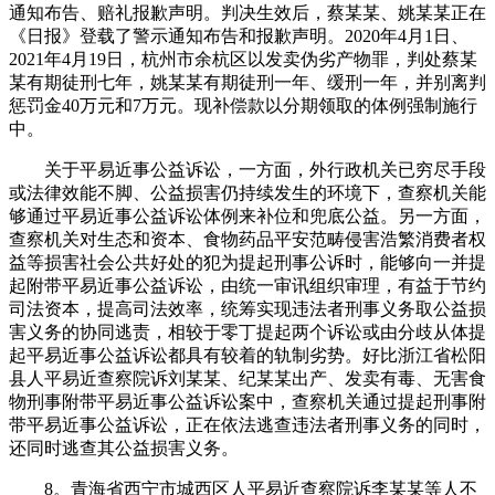
通知布告、赔礼报歉声明。判决生效后，蔡某某、姚某某正在
《日报》登载了警示通知布告和报歉声明。2020年4月1日、
2021年4月19日，杭州市余杭区以发卖伪劣产物罪，判处蔡某
某有期徒刑七年，姚某某有期徒刑一年、缓刑一年，并别离判
惩罚金40万元和7万元。现补偿款以分期领取的体例强制施行
中。
关于平易近事公益诉讼，一方面，外行政机关已穷尽手段
或法律效能不脚、公益损害仍持续发生的环境下，查察机关能
够通过平易近事公益诉讼体例来补位和兜底公益。另一方面，
查察机关对生态和资本、食物药品平安范畴侵害浩繁消费者权
益等损害社会公共好处的犯为提起刑事公诉时，能够向一并提
起附带平易近事公益诉讼，由统一审讯组织审理，有益于节约
司法资本，提高司法效率，统筹实现违法者刑事义务取公益损
害义务的协同逃责，相较于零丁提起两个诉讼或由分歧从体提
起平易近事公益诉讼都具有较着的轨制劣势。好比浙江省松阳
县人平易近查察院诉刘某某、纪某某出产、发卖有毒、无害食
物刑事附带平易近事公益诉讼案中，查察机关通过提起刑事附
带平易近事公益诉讼，正在依法逃查违法者刑事义务的同时，
还同时逃查其公益损害义务。
8。青海省西宁市城西区人平易近查察院诉李某某等人不