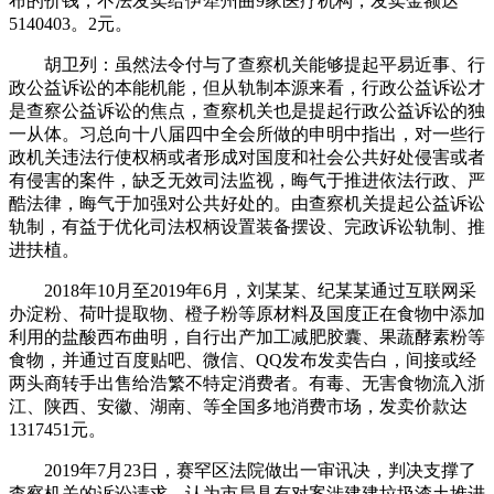
布的价钱，不法发卖给伊犁州曲9家医疗机构，发卖金额达
5140403。2元。
胡卫列：虽然法令付与了查察机关能够提起平易近事、行
政公益诉讼的本能机能，但从轨制本源来看，行政公益诉讼才
是查察公益诉讼的焦点，查察机关也是提起行政公益诉讼的独
一从体。习总向十八届四中全会所做的申明中指出，对一些行
政机关违法行使权柄或者形成对国度和社会公共好处侵害或者
有侵害的案件，缺乏无效司法监视，晦气于推进依法行政、严
酷法律，晦气于加强对公共好处的。由查察机关提起公益诉讼
轨制，有益于优化司法权柄设置装备摆设、完政诉讼轨制、推
进扶植。
2018年10月至2019年6月，刘某某、纪某某通过互联网采
办淀粉、荷叶提取物、橙子粉等原材料及国度正在食物中添加
利用的盐酸西布曲明，自行出产加工减肥胶囊、果蔬酵素粉等
食物，并通过百度贴吧、微信、QQ发布发卖告白，间接或经
两头商转手出售给浩繁不特定消费者。有毒、无害食物流入浙
江、陕西、安徽、湖南、等全国多地消费市场，发卖价款达
1317451元。
2019年7月23日，赛罕区法院做出一审讯决，判决支撑了
查察机关的诉讼请求，认为市局具有对案涉建建垃圾渣土堆进