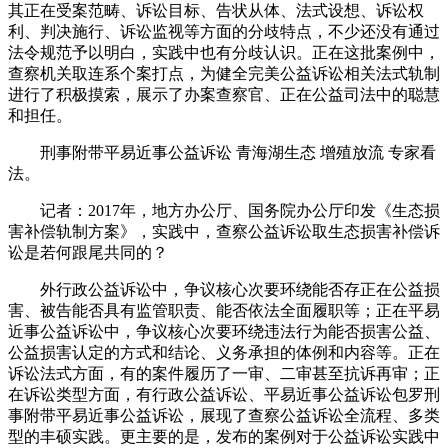
其正在受案范畴、诉讼目标、告状从体、法式设想、诉讼权
利、判决施行、诉讼监视等方面的分歧特点，不少还没有通过
法令规范予以明白，实践中也有分歧认识。正在这批案例中，
查察机关取连系个案打点，为健全完美公益诉讼相关法式轨制
进行了积极摸索，展示了办案查察官、正在公益司法中的聪慧
和担任。
刑事附带平易近事公益诉讼 青海湖生态 增殖放流 专家看
法。
记者：2017年，地方办公厅、国务院办公厅印发《生态损
害补偿轨制方案》，实践中，查察公益诉讼取生态损害补偿诉
讼是若何跟尾共同的？
外行政公益诉讼中，争议核心次要环绕能否存正在公益损
害、被告能否具有监管职责、能否依法全面履职等；正在平易
近事公益诉讼中，争议核心次要环绕违法行为能否损害公益、
公益损害认定的方式和结论、义务承担的体例和内容等。正在
诉讼法式方面，有的案件履历了一审、二审甚至抗诉再审；正
在诉讼类型方面，有行政公益诉讼、平易近事公益诉讼包罗刑
事附带平易近事公益诉讼，展现了查察公益诉讼全流程、多类
型的丰硕实践。更主要的是，发布的案例对于公益诉讼实践中