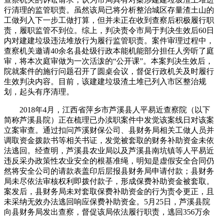
行清理的监管职责。虽然该局已将分析整治城区存量渣土山的
工做列入下一步工做打算，但并未正在收到查察后积极履行职
责，履职监管不到位。综上，判决责令市局于判决生效后60日
内对建建垃圾违法堆放行为履行监管职责。案件审理过程中，
查察机关邀请40余名县处级行政本能机能部分担任人旁听了庭
审，将本次庭审做为一次活泼的“公开课”。本案判决生效后，
院就案件的施行问题召开了圆桌会议，督促行政机关及时履行
生效判决内容。目前，该建建垃圾渣土堆已列入市区整治规
划，起头有序清理。
2018年4月，江西省萍乡市芦溪县人平易近查察院（以下
简称芦溪县院）正在梳理已办渎职案件中发觉该案线日对该案
立案审查。通过扣问芦溪财保公司、县财务局相关工做人员并
调取资金拨款书等相关书证，发觉被套取的财务补助资金未依
法逃回。经查明，芦溪县农业局以及芦溪县南坑镇等人平易近
违反采办政策性农业安全的根基准绳，明知是虚假安全合同仍
然将安全公司的请款表盖印后层报县财务局申请付款；县财务
局未尽依法审核权利即拨付款子，形成保费补助资金被套取。
案发后，县财务局未对套取保费补助资金的行为责令更正，且
未采纳无效办法逃回响应保费补助资金。5月25日，芦溪县院
向县财务局发出查察，督促该局依法履行职责，逃回356万余