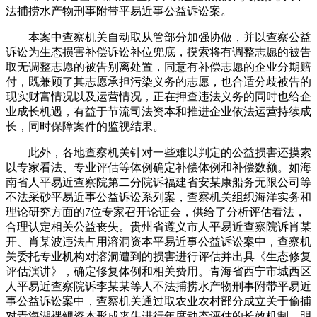
法捕捞水产物刑事附带平易近事公益诉讼案。
本案中查察机关自动取从管部分加强协做，并以查察公益
诉讼为生态损害补偿诉讼补位兜底，摸索将有调整志愿的被告
取无调整志愿的被告别离处置，同意有补偿志愿的企业分期赔
付，既兼顾了其志愿承担污染义务的志愿，也合适分歧被告的
现实财富情况以及运营情况，正在押查违法义务的同时也给企
业成长机遇，有益于节流司法资本和推进企业依法运营持续成
长，同时保障案件的监视结果。
此外，各地查察机关针对一些难以判定的公益损害还摸索
以专家看法、专业评估等体例确定补偿体例和补偿数额。如海
南省人平易近查察院第二分院诉福建省安某康船务无限公司等
不法采砂平易近事公益诉讼系列案，查察机关组织海洋实务和
理论研究方面的7位专家召开论证会，供给了分析评估看法，
合理认定相关公益丧失。贵州省遵义市人平易近查察院诉肖某
开、肖某波违法占用溶洞资本平易近事公益诉讼案中，查察机
关委托专业机构对溶洞遭到的损害进行评估并出具《生态修复
评估演讲》，确定修复体例和相关费用。青海省西宁市城西区
人平易近查察院诉李某某等人不法捕捞水产物刑事附带平易近
事公益诉讼案中，查察机关通过取农业农村部分成立关于偷捕
对青海湖裸鲤资本形成丧失进行年度动态评估的长效机制，明