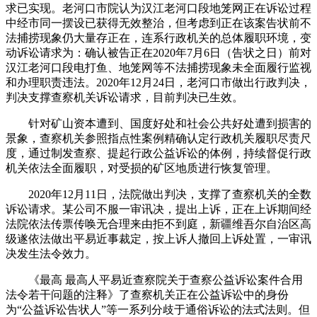
求已实现。老河口市院认为汉江老河口段地笼网正在诉讼过程
中经市同一摆设已获得无效整治，但考虑到正在该案告状前不
法捕捞现象仍大量存正在，连系行政机关的总体履职环境，变
动诉讼请求为：确认被告正在2020年7月6日（告状之日）前对
汉江老河口段电打鱼、地笼网等不法捕捞现象未全面履行监视
和办理职责违法。2020年12月24日，老河口市做出行政判决，
判决支撑查察机关诉讼请求，目前判决已生效。
针对矿山资本遭到、国度好处和社会公共好处遭到损害的
景象，查察机关参照指点性案例精确认定行政机关履职尽责尺
度，通过制发查察、提起行政公益诉讼的体例，持续督促行政
机关依法全面履职，对受损的矿区地质进行恢复管理。
2020年12月11日，法院做出判决，支撑了查察机关的全数
诉讼请求。某公司不服一审讯决，提出上诉，正在上诉期间经
法院依法传票传唤无合理来由拒不到庭，新疆维吾尔自治区高
级遂依法做出平易近事裁定，按上诉人撤回上诉处置，一审讯
决发生法令效力。
《最高 最高人平易近查察院关于查察公益诉讼案件合用
法令若干问题的注释》了查察机关正在公益诉讼中的身份
为“公益诉讼告状人”等一系列分歧于通俗诉讼的法式法则。但