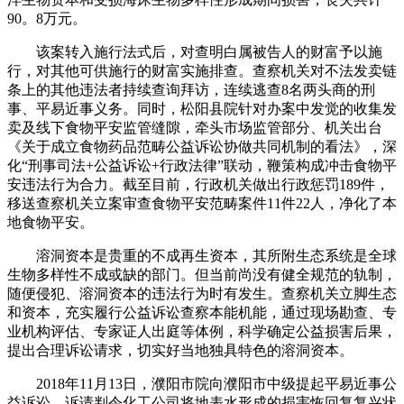
90。8万元。
该案转入施行法式后，对查明白属被告人的财富予以施
行，对其他可供施行的财富实施排查。查察机关对不法发卖链
条上的其他违法者持续查询拜访，连续逃查8名两头商的刑
事、平易近事义务。同时，松阳县院针对办案中发觉的收集发
卖及线下食物平安监管缝隙，牵头市场监管部分、机关出台
《关于成立食物药品范畴公益诉讼协做共同机制的看法》，深
化“刑事司法+公益诉讼+行政法律”联动，鞭策构成冲击食物平
安违法行为合力。截至目前，行政机关做出行政惩罚189件，
移送查察机关立案审查食物平安范畴案件11件22人，净化了本
地食物平安。
溶洞资本是贵重的不成再生资本，其所附生态系统是全球
生物多样性不成或缺的部门。但当前尚没有健全规范的轨制，
随便侵犯、溶洞资本的违法行为时有发生。查察机关立脚生态
和资本，充实履行公益诉讼查察本能机能，通过现场勘查、专
业机构评估、专家证人出庭等体例，科学确定公益损害后果，
提出合理诉讼请求，切实好当地独具特色的溶洞资本。
2018年11月13日，濮阳市院向濮阳市中级提起平易近事公
益诉讼，诉请判令化工公司将地表水形成的损害恢回复复兴状