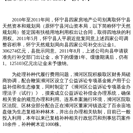
2010年至2011年间，怀宁县四家房地产公司别离取怀宁县
天然资本和规划局（原怀宁县河山资本局，以下简称怀宁天然
规划局）签定国有扶植用地利用权出让合同，取得四地块的利
用权。2011年5月，怀宁县人平易近批复同意上述四家公司调
整容积率，怀宁天然规划局向县四家公司补交出让金1。
306274亿元，县批示同意。2011年8月，上述公司向县申请获
准先行补交部门出让金，余下的缓缴1年。缓缴期满后，仍有
1。125103亿元出让金未予缴纳。
为处理补种代履行费用问题，浉河区院积极取区财务局磋
商协调，配合鞭策浉河区设立了公益诉讼专项基金账户用于公
益补偿和生态修复，同时制定了《浉河区公益诉讼专项基金办
理法子（试行）》，摸索成立公益诉讼补偿金办理系统，确保
相关资金的规范办理和利用。连系本案施行环境，浉河区院取
区法院、区林业部分配合正在浉河区董家河镇选定了百余亩地
盘做为生态复植补种林木，并出台办理相关轨制，目前已一般
投入利用，本年以来已复植补种相关行政惩罚和刑事惩罚案件
10余件，补种树木近1000株。