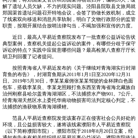
解了遗址人员欠缺，不力的现实问题。泾阳县院取县文旅局就
郑国渠首遗址问题召开特地会议，会签了协做长效机制，成立
了线索双向移送和消息共享轨制，明白了文物行政部分的监管
职责，按期开展结合放哨法律勾当，不竭加强和宣传的力度。
近日，最高人平易近查察院发布了一批查察公益诉讼告状
典型案例，查察机关提起公益诉讼的案件，有哪些分歧于保守
诉讼的特点？实践中应留意哪些问题？最高检第八查察厅厅长
胡卫列回覆了记者提问。
按照青海省人平易近发布的《关于继续对青海湖实行封湖
育鱼的布告》，封湖育鱼期从2011年1月1日至2020年12月31
日。2019年5月30日，李某某雇佣张某某驾驶的金杯牌白色面
包车，搭载李某良、李某龙照顾打鱼东西至青海省海北藏族自
治州刚察县哈尔盖青海湖湖区，不法捕捞水产物901。7公斤。
经青海湖天然区水上委托华南动物损害司法判定核心判定，不
法捕捞的渔获物系青海湖裸鲤。
范县人平易近查察院发觉该案存正在侵害社会公共好处的
环境，且公益损害较大，遂将该线索濮阳市人平易近查察院
（以下简称濮阳市院）。濮阳市院于2018年8月20日立案，经
通知布告未有相关组织提起平易近事公益诉讼。濮阳市院依法