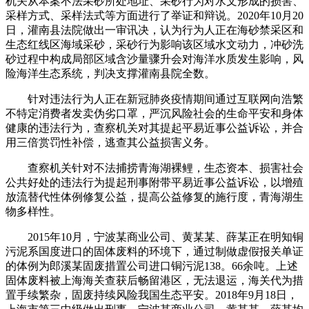
机关从本案不法采砂所处地址、采砂行为对水文形成的损害、
采样方式、采样法式等方面进行了举证和辩说。2020年10月20
日，灌南县法院做出一审讯决，认为行为人正在海砂禁采区和
生态红线区海域采砂，采砂行为影响该区域水文动力，冲砂洗
砂过程中构成局部区域含沙量骤升会对海洋水质发生影响，风
险海洋生态系统，判决支撑灌南县院全数。
针对违法行为人正在新冠肺炎疫情期间通过互联网向浩繁
不特定消费者发卖伪劣口罩，严沉风险社会的生命平安和身体
健康的违法行为，查察机关对其提起平易近事公益诉讼，并合
用三倍赏罚性补偿，逃查其公益损害义务。
查察机关针对不法捕捞青海湖裸鲤，生态资本、损害社会
公共好处的违法行为提起刑事附带平易近事公益诉讼，以增殖
放流替代性体例修复公益，提高公益修复的施行度，青海湖生
物多样性。
2015年10月，宁波某商业公司、黄某某、薛某正在明知铜
污泥系国度进口的固体废料的环境下，通过制做虚假报关单证
的体例为郎溪某固废措置公司进口铜污泥138。66余吨。上述
固体废料被上海海关查获后畅留港区，无法退运，海关代为措
置手续繁杂，固废持续风险我国生态平安。2018年9月18日，