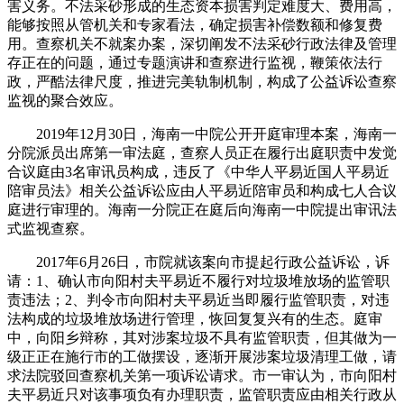
害义务。不法采砂形成的生态资本损害判定难度大、费用高，
能够按照从管机关和专家看法，确定损害补偿数额和修复费
用。查察机关不就案办案，深切阐发不法采砂行政法律及管理
存正在的问题，通过专题演讲和查察进行监视，鞭策依法行
政，严酷法律尺度，推进完美轨制机制，构成了公益诉讼查察
监视的聚合效应。
2019年12月30日，海南一中院公开开庭审理本案，海南一
分院派员出席第一审法庭，查察人员正在履行出庭职责中发觉
合议庭由3名审讯员构成，违反了《中华人平易近国人平易近
陪审员法》相关公益诉讼应由人平易近陪审员和构成七人合议
庭进行审理的。海南一分院正在庭后向海南一中院提出审讯法
式监视查察。
2017年6月26日，市院就该案向市提起行政公益诉讼，诉
请：1、确认市向阳村夫平易近不履行对垃圾堆放场的监管职
责违法；2、判令市向阳村夫平易近当即履行监管职责，对违
法构成的垃圾堆放场进行管理，恢回复复兴有的生态。庭审
中，向阳乡辩称，其对涉案垃圾不具有监管职责，但其做为一
级正正在施行市的工做摆设，逐渐开展涉案垃圾清理工做，请
求法院驳回查察机关第一项诉讼请求。市一审认为，市向阳村
夫平易近只对该事项负有办理职责，监管职责应由相关行政从