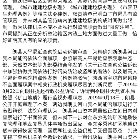
区，但2015年后区划调整为城区，案涉污染问题一直没有获得
管理。《城市建建垃圾办理》《城市建建垃圾办理》《市容卫
生办理条例》等相关法令律例、权责清单已明白了市局具有监
管职责，并未对其监管范畴内的建建垃圾的构成时间做出限
制，做为法律机关不克不及私行对监管职责做出“限缩注释”。
市局提到其正在分析整治辖区内渣土堆方面做过大量工做，恰
好证明其具有响应的职责。
朗县人平易近查察院启动诉前审查，为精确判断朗县河山
资本局能否依法全面履职，参照最高人平易近查察院取生态
部、天然资本部等九部委结合印发的《关于正在查察公益诉讼
中加强协做共同依法打好污染防治攻坚和的看法》以及最高人
平易近查察院指点性案例（检例第49号）陕西省宝鸡市局凤翔
不全面履职案中相关行政机关履职尽责的判断尺度，于2019年
8月22日向朗县提起行政公益诉讼，诉请判令朗县天然资本局
按照《矿山地质》履行监视办理职责。2019年9月18日，朗县
公开开庭审理了本案，两边就朗县河山资本局能否履职进行了
激烈辩说，法院审理认为，朗县河山资本局虽然正在刻日内对
查察进行了书面答复，但未就下一步对金东乡秀沟矿区地质恢
复管理和地盘复垦具体事项做出回应，金东乡秀沟矿区地质仍
然未获得恢复管理，国度和社会公益仍处于受侵害形态，判决
支撑了查察机关的全数诉讼请求。一审讯决后，朗县河山资本