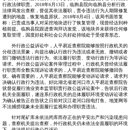
行政法律职责。2018年6月13日，临朐县院向临朐县分析行政
法律局发出查察，督促其依法履职，责令违法行为人期限修复
遭到的地盘，恢复地盘原状。2018年8月4日，该局书面答复
称：已责成当事人对采挖地块进行了恢复管理，现曾经达到种
植前提。临朐县院跟进查询拜访发觉，该地块并未获得任何修
复取管理，国度好处和社会公共好处持续处于受侵害形态。
外行政公益诉讼中，人平易近查察院能够按照行政机关的
分歧违法景象，向提出确认行政行为违法或者无效、撤销或者
部门撤销违法行政行为、依法履行职责、变动行政行为等诉讼
请求。外行政公益诉讼案件审理过程中，行政机关曾经依法履
行职责而全数实现诉讼请求的，人平易近查察院能够撤回告
状。确有需要的，人平易近查察院能够变动诉讼请求，请求判
决确认行政行为违法。好比湖北省老河口市人平易近查察院告
状督促履行渔业资本监管职责行政公益诉讼案中，告状后行政
机关全面履职，遂连系行政机关的总体履职环境变动诉讼请求
为确认被告正在告状之日前对汉江老河口段电打鱼、地笼网等
不法捕捞现象未全面履行监视和办理职责违法。
针对尾矿库未依法闭库而存正在的平安出产和污染现患问
题，查察机关提出查察，外行政机关仍未依法全面履职的环境
下，依法提起行政公益诉讼。