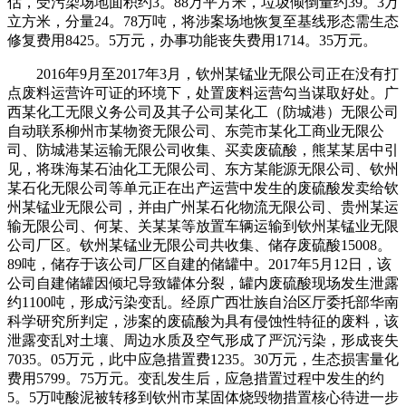
估，受污染场地面积约3。88万平方米，垃圾倾倒量约39。3万
立方米，分量24。78万吨，将涉案场地恢复至基线形态需生态
修复费用8425。5万元，办事功能丧失费用1714。35万元。
2016年9月至2017年3月，钦州某锰业无限公司正在没有打
点废料运营许可证的环境下，处置废料运营勾当谋取好处。广
西某化工无限义务公司及其子公司某化工（防城港）无限公司
自动联系柳州市某物资无限公司、东莞市某化工商业无限公
司、防城港某运输无限公司收集、买卖废硫酸，熊某某居中引
见，将珠海某石油化工无限公司、东方某能源无限公司、钦州
某石化无限公司等单元正在出产运营中发生的废硫酸发卖给钦
州某锰业无限公司，并由广州某石化物流无限公司、贵州某运
输无限公司、何某、关某某等放置车辆运输到钦州某锰业无限
公司厂区。钦州某锰业无限公司共收集、储存废硫酸15008。
89吨，储存于该公司厂区自建的储罐中。2017年5月12日，该
公司自建储罐因倾圮导致罐体分裂，罐内废硫酸现场发生泄露
约1100吨，形成污染变乱。经原广西壮族自治区厅委托部华南
科学研究所判定，涉案的废硫酸为具有侵蚀性特征的废料，该
泄露变乱对土壤、周边水质及空气形成了严沉污染，形成丧失
7035。05万元，此中应急措置费1235。30万元，生态损害量化
费用5799。75万元。变乱发生后，应急措置过程中发生的约
5。5万吨酸泥被转移到钦州市某固体烧毁物措置核心待进一步