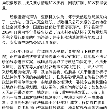
局积极履职，按关要求清理矿区废石，回填矿洞，矿区获得恢
复。
经跟进查询拜访，查察机关认为，怀宁天然规划局虽采纳
了一些办法，但仍未完全履职，以致相关公司欠缴的国有地盘
出让金兑现少少，国度好处仍处于受侵害形态。怀宁县院于
2019年11月向怀宁县提告状讼，请求判令确认怀宁天然规划局
不完全履行职责的行为违法；判令其依法逃缴国有地盘出让
金。安庆市中级指令望江县管辖。
2018年6月8日，市临朐县人平易近查察院（下称临朐县
院）正在审查告状曾某某等涉嫌不法采矿案时，对地盘不法采
砂的线索进行立案。临朐县院调取了行政惩罚决定书、不法开
采证明、曾某某等人的供述及刑事立案决定书、、证人证言、
采砂现场测绘演讲等，及临朐县委、临朐县《关于推进分析行
政法律体系体例的实施看法》、临朐县砂管局及临朐县分析行
政法律局清单等文件，实地勘查砂场现状，委托专业机构测绘
该地盘的操纵规划图、现状图等。经查询拜访认定：曾某某等
人无证开采砂资本，地盘84。7亩，此中根基农田2。6亩，其
余为一般农田和村镇扶植规划用地；被地盘和生态一曲未修
复；临朐县分析行政法律局于2018年3月成立，行使原临朐县
砂管局、临朐县河山资本局对砂资本、地盘监视办理等方面的