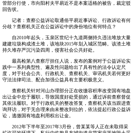
管部分行使，市向阳村夫平易近不是本案适格的被告，裁定驳
回告状。
记者：查察公益诉讼取通俗平易近事诉讼、行政诉讼有何
分歧？查察机关正在公益诉讼中的身份地位有何特点？
自2010年起头，玉泉区世纪十九道两侧持久违法堆放大量
建建垃圾构成渣土堆，该地块2015年划入城区范畴。该渣土堆
持久堆存严沉污染四周，侵害社会公共好处。
最高检第八查察厅担任人说，发布的案例对于公益诉讼实
践中一系列典型性、遍及性问题给出了具有性的法令认定尺
度，对于社会公共、行政机关、查察机关、审讯机关若何更好
守法法律司法、配合加强公益具有主要积极意义。
查察机关针对河山办理部分正在收缴容积率改变国有地盘
出让金中怠于履职，导致国度好处受损的，通过诉前查察督促
其依法履职。对于行政机关的整改答复，查察机关该当跟进查
询拜访，对于无合理来由未整改到位的，依法提起行政公益诉
讼，逃缴国有地盘利用权出让金。
2012年下半年至2017年3月份，曾某某等人正在未取得采
矿许可的环境下，私行由临朐县东城街道北范家庙等地毁土采