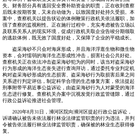
失。财务部分具有逃回安全费补助资金的职责，正在收到查察
后既未按期答复，又未自动做为，以致国度好处持久受损。本
案中，查察机关以提告状讼的体例鞭策行政机关依法履职，加
强了查察的监视刚性。正在施行过程中，充实考虑被告立场以
及联系关系人的现实环境，促成行政机关取企业告竣分期领取
的逃款体例，既无效了国度好处，又保障了企业的平稳成长。
盗采海砂不只会对海床形成，并且海洋浮逛生物和微生物
资本，会对懦弱的海洋生态形成性冲击，损害社会公共好处。
查察机关正在依法冲击盗采海砂犯为的同时，该当对盗采海砂
行为形成的海洋生态丧失进行查询拜访，通过委托专业判定机
构对盗采海砂形成的生态损害、盗采海砂行为取损害后果之间
关系进行判定评估，制定科学合理的生态修复方案，依法提起
刑事附带平易近事公益诉讼，由盗采海砂行为人对蒙受的海洋
生态进行修复。查察机关办案中沉视发觉行政监管缝隙，通过
行政公益诉讼推进社会管理。
2020年8月31日，浉河区院向浉河区提起行政公益诉讼，
诉请确认被告未依法履行林业法律监管职责的行为违法，并判
令被告依法履行林业法律监管职责，确保被的林业生态获得修
复。