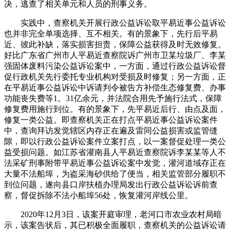
决，逃查了相关单元和人员的刑事义务。
实践中，查察机关开展行政公益诉讼取平易近事公益诉讼
也并非完全单项选择、互不相关。有的景象下，先行后平易
近、彼此补缺，落实损害担责，保障公益获得及时无效修复。
好比广东省广州市人平易近查察院诉广州市卫某垃圾厂、李某
强固体废料污染公益诉讼案中，一方面，通过行政公益诉讼督
促行政机关先行委托专业机构对受损及时修复；另一方面，正
在平易近事公益诉讼中诉请判令被告方补偿生态修复费、办事
功能丧失费等1。31亿余元，并法院合用先予施行法式，保障
修复费用施行到位。有的景象下，先平易近后行、由点及面，
修复一类公益。即查察机关正在打点平易近事公益诉讼案件
中，查询拜访发觉辖区内存正在遍及雷同公益损害或监管缝
隙，即以行政公益诉讼案件立案打点，以一案督促处理一类公
益受损问题。如江苏省灌南县人平易近查察院诉李某某等人不
法采矿刑事附带平易近事公益诉讼案中发觉，灌河道域存正在
大量不法船埠，为盗采海砂供给了便当，相关监管部分履职不
到位问题，遂向县口岸扶植办理局发出行政公益诉讼诉前查
察，督促拆除不法小船埠56处，恢复灌河岸线公里。
2020年12月3日，该案开庭审理，老河口市农业农村局暗
示，该案告状后，其已积极全面履职，查察机关的公益诉讼请