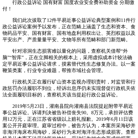
行政公益诉讼 国有财富 国度农业安全费补助资金 分期缴
付！
我们此次拔取了12件平易近事公益诉讼典型案例和11件行
政公益诉讼案例予以发布，正在范畴上涵盖了生态和资本、食
物药品平安、国有财富、国有地盘利用权出让、英烈权益以及
平安出产、产质量量平安、文物等所有范畴和部门新范畴。
针对溶洞生态损害难以量化的问题，查察机关借帮“外
脑”“智库”，正在立脚相关的根本上，采用虚拟成本计较法确
定平易近事公益诉讼请求，摸索替代性生态修复办法。以一案
鞭策类案，行业专业难题，帮推市域社会管理。
行政机关正在履行矿山资本监视办理职责时，对监管和行
政惩罚办法履职不到位，经诉出息序仍未实现督促行政机关依
法全面履职目标的，查察机关该当提起行政公益诉讼。
2019年5月23日，灌南县院向灌南县法院提起附带平易近
事公益诉讼。诉请判决被告补偿丧失90。8万元，承担评估费
用12万元，正在江苏省省级以上赔礼报歉。2019年6月11日该
案公开开庭审理。庭审过程中，被告方认为，本案所采海砂并
非海洋海床布局海砂，采砂行为未对海洋生态形成损害。查察