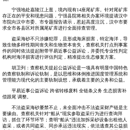
宁强地处嘉陵江上逛，境内现有14座尾矿库。针对尾矿库
存正在的平安和现患问题，宁强县院将相关办案环境提请汉中
市院向汉中市委、市专题报告请示，惹起高度注沉，汉中市要
求全市各县区对所属尾矿库进行全面排查管理。
盗采海砂不只涉嫌犯罪，且形成海床损害，特定海洋，导
致生物多样性期间丧失和生物资本丧失，查察机关打点刑事案
件的同时依法提起附带平易近事公益诉讼，并委托专业性判定
机构对海洋损害进行评估判定，精准提出生态修复方案。
胡卫列：查察机关提起公益诉讼是一项具有明显中国特色
的查察轨制和诉讼轨制，是以思维和体例推进国度管理系统和
管理能力现代化的主要轨制设想，承载着主要的义务和公益。
平易近事公益诉讼 跨省转移废料 全链条义务 生态损害补
偿跟尾 调整。
不法盗采海砂屡禁不止，未全面冲击不法盗采财产链是主
要缘由。查察机关针对“船从”现实参取盗采行为进行查询拜
访，抓住了环节环节；查明“船从”违法加拆采砂设备出租他人
盗采，或者共同盗采、同步承运违法现实，依法逃查其公益损