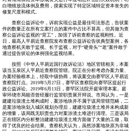
白增殖放流体例及费用，摸索实现了特定区域特定资本丧失的
修复尺度和模式。
查察公益诉讼中，诉前实现公益是最佳司法形态，告状案
件的数量正在所有立案打点的案件中占比不算高，但其做为查
察公益诉讼监视的“背工”，加强了诉前查察的监视刚性。近
日，最高人平易近查察院发布查察公益诉讼告状典型案例，各
地查察机关敢于监视、长于监视，对于“硬骨头”“老”案件敢于
通过提告状讼的体例强化监视结果。
按照《中华人平易近国行政诉讼法》地区管辖相关，本案
该当玉泉区人平易近查察院管辖。院正在分析考虑办案力量、
办案经验根本上，经取中级协商，将该案交由赛罕区人平易近
查察院打点。2019年5月27日，赛罕区查察院向赛罕区提起行
政公益诉讼。2019年6月13日，赛罕区法院开庭审理本案。庭
审环绕市局能否曾经履行监管职责展开辩说。市局认为，一是
建建垃圾渣土堆构成时，案涉地块并不属于该局管辖范畴，二
是案涉地块划入城区规划办理后，建建垃圾渣土堆并未构成新
的增量，该局既无职责也力对案涉渣土堆进行清理。三是该局
正在辖区内分析整治建建垃圾渣土堆方面做了大量的工做，取
得了优良的社会结果。查察机关认为，虽然涉案地块原为非城