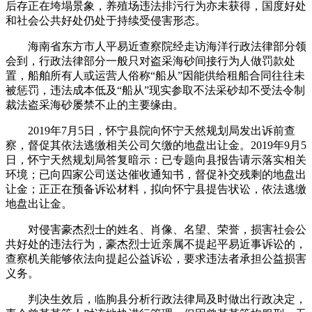
后存正在垮塌景象，养殖场违法排污行为亦未获得，国度好处
和社会公共好处仍处于持续受侵害形态。
海南省东方市人平易近查察院经走访海洋行政法律部分领
会到，行政法律部分一般只对盗采海砂间接行为人做罚款处
置，船舶所有人或运营人俗称“船从”因能供给租船合同往往未
被惩罚，违法成本低及“船从”现实参取不法采砂却不受法令制
裁法盗采海砂屡禁不止的主要缘由。
2019年7月5日，怀宁县院向怀宁天然规划局发出诉前查
察，督促其依法逃缴相关公司欠缴的地盘出让金。2019年9月5
日，怀宁天然规划局答复暗示：已专题向县报告请示落实相关
环境；已向四家公司送达催收通知书，督促补交残剩的地盘出
让金；正正在预备诉讼材料，拟向怀宁县提告状讼，依法逃缴
地盘出让金。
对侵害豪杰烈士的姓名、肖像、名望、荣誉，损害社会公
共好处的违法行为，豪杰烈士近亲属不提起平易近事诉讼的，
查察机关能够依法向提起公益诉讼，要求违法者承担公益损害
义务。
判决生效后，临朐县分析行政法律局及时做出行政决定，