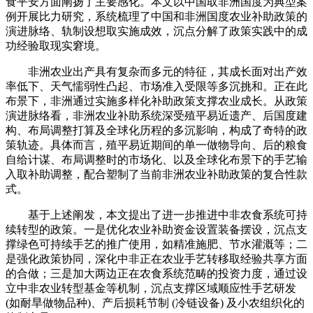
食平安方面阐扬了主要感化。本文以中国取非洲国度为典型案
例开展比力研究，系统梳理了中国和非洲国度农业补助政策的
演进脉络、轨制设想取实施成效，沉点分解了政策实践中的成
功经验取现实窘境。
非洲农业出产具有复杂而多元的特征，其成长面对出产效
率低下、天气懦弱性凸起、市场准入受限等多沉挑和。正在此
布景下，非洲通过实施多样化补助政策支撑农业成长。从政策
演进脉络看，非洲农业补助系统深受殖平易近遗产、后国度建
构、布局调整打算及全球化历程的多沉影响，构成了奇特的政
策轨迹。具体而言，殖平易近期间的单一做物导向、后的粮食
自给计谋、布局调整时的市场化、以及全球化布景下的手艺输
入取补助调整，配合塑制了当前非洲农业补助政策的复合性款
式。
基于上述阐发，本文提出了进一步推进中非农食系统可持
续转型的政策。一是优化农业补助资金设置装备摆设，沉点支
撑绿色可持续手艺的推广使用，如精准施肥、节水灌溉等；二
是强化政策协同，深化中非正在农业手艺转移取经验共享方面
的合做；三是加大两边正在农食系统范畴的投资力度，通过设
立中非农业转型基金等机制，沉点支撑区域顺应性手艺研发
(如耐旱做物品种)、产后损耗节制 (冷链设备) 及小农组织化的