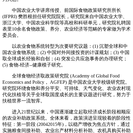
中国农业大学讲席传授、前国际食物政策研究所所长
(IFPRI) 樊胜根担任研究院院长，研究院来自中国农业大学、
浙江大学、中国农业科学院等高校和科研单元，研究院礼聘国
表里10余名食物政策、养分、农业经济等范畴的专家做为学术
委员会。
以农业食物系统转型为次要研究议题：(1) 沉塑全球和中
国农业食物系统；(2) 中国对外间接投资的计谋规划；(3) 中国
取全球成长经验和自创；(4) 突发公共应急事务的办理研究；
(5) 食物-经济--健康模子研究。
全球食物经济取政策研究院 (Academy of Global Food
Economics and Policy， AGFEP) 是中国农业大学校级研究院。
研究院环绕食物和养分平安、可持续、天气变化、农业农村现
代化扶植等关乎全球取国度成长的主要议题进行研究，努力于
扶植世界一流智库。
进入21世纪以来，中国逐渐建立起取经济成长阶段相顺应
的农业补助政策系统。全体来看，政策演进呈现较着的阶段性
特征：第一阶段 (20042015年)，以稳产增收为焦点方针，通过
实施粮食间接补助、农业出产材料分析补助、农机具购买补助