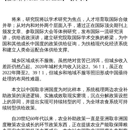
将来，研究院将以学术研究为焦点，人才培育取国际合做
并举；从对内和对外两个层面入手，通过正在国际顶尖期刊上
颁发文章、参取国际大会等体例研究，发布国际一流研究演
讲，供给咨政演讲，建立研究院取国际学术交换的桥梁，为中
国和其他成长中国度的政策供给征询，为扶植现代化经济系统
和建立人类命运配合体供给支撑。
城乡区域成长不服衡。虽然绝对贫苦已消弭，但城乡收入
差距仍然凸起。2020年城村夫均收入比达2。56！1，虽正在
2022年降至2。39！1，但城乡和地域不服等照旧形成中国亟待
处理的布局性难题。
本文以中国取非洲国度为对比样本，系统梳理两边农业补
助政策的演进逻辑、实施成效取现实窘境，沉点分解政策设想
上的异同，并提出实现可持续转型的可，为全球农食系统可持
续转型供给政策。
自20世纪60年代以来，农业补助政策一直是亚洲取非洲国
度鞭策农业成长的环节政策东西，正在提拔农业产能取保障粮