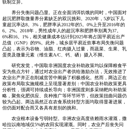
轨制立异。
养分失衡问题凸显。正在全面消弭饥饿的同时，中国面对
超沉肥胖取微量养分素缺乏的双沉挑和。2020年，5岁以下儿
童超沉率达8。3%，肥胖率从2012年的5。0%上升至2016年的
6。2%。2018年，男性成年人的超沉率和肥胖率别离为37。
6%和16。1%，相关健康成本估计到2025年将占国平易近出产
总值（GNP）的9%。此外，城乡居平易近炊事布局失衡问题
凸起，表示为谷物、油脂、红肉摄入过量，而蔬菜、生果、乳
蛋类及微量元素（维生素A/C、钙、硒）摄入不脚。
研究发觉，中国取非洲国度农业补助政策均以保障粮食平
安为焦点方针，通过对农业出产者供给激励办法，无效推进了
农业出产并正在削减贫苦中阐扬了积极感化。然而，两边正在
政策布局取实施规模上呈现显著差别：中国农业补助政策更具
分析性，强调可持续成长导向；非洲国度则多采纳靶向补助策
略，聚焦化肥供应、良种推广等环节环节，但政策扭曲问题仍
较为凸起。两边虽然正在农食系统转型方面均取得显著进展，
但仍面对配合而又各具有差别的挑和。
农业根本设备亏弱转型。非洲农业高度依赖雨水灌溉，撒
哈拉以南地域仅5%的农田实现灌溉。同时，农业产后丧失问