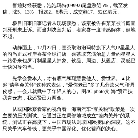
智通财经获悉，泡泡玛特(09992)尾盘涨近5%，截至发
稿，涨5。13%，报202。6港元，成交额17。52亿港元。
极目旧事旧事记者从现场获悉，该案被告崔某某被当庭宣
判死刑未上诉。而当判决宣判后，者家眷一度情感解体，倒地
不起。
动静面上，12月22日，喜茶取泡泡玛特旗下人气IP星星人
的勾当正式登岸喜茶全球门店，喜茶取充满治愈力量的星星人
一路带来包罗订制星星人抽象、饮品、周边、从题店、灵感巴
士快闪等勾当。
先学会爱本人，才有底气和聪慧爱他人、爱世界。▲比
起“请学会关怀”这种式表达，“爱你老己”多了几分炊火气和调
皮感，一会儿就戳中了年轻人的心。图/IC photo文 海“贤己扶
我青云志，我还贤己万两金。
从或国际察看家的视角看，海南汽车“零关税”政策是一次
主要的压力测试。它通过正在局部地域成立“境内关外”的系
统，测试正在高度下，中国市场法则取国际接轨的深度。这不
只关乎汽车价钱，更关乎中国深化、优化营商的决心。