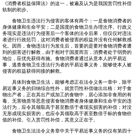
《消费者权益保障法》的这一，被遍及认为是我国赏罚性补偿
轨制的初步。
食物卫生违法行为侵害的客体有两个：一是食物消费者的
身体健康和生命平安；二是国度的食物卫生办理次序。行政义
务现实是违法行为侵害后一个客体的法令后果，但仅仅对违法
者进行行政惩罚，这对消费者被侵害的权益并没有任何解救感
化。因而，食物违法行为发生后，首要的是要对食物消费者遭
到的损害进行解救，由于相对于国度而言，消费者处于弱势的
地位，应优先获得布施。食物消费者通过从意本人的平易近
事，逃查食物卫生违法行为者的平易近事义务，能够使本人被
侵害的权益获得间接的解救。
具体到食物卫生法，能够考虑正在法令义务一章中，除平
易近事义务的归纳综合性外，就赏罚性补偿做出出格：对于食
物出产者，正在其出产或加工的食物中，居心添加非食用的有
毒、无害物质等恶意侵害食物消费者身体健康和生命平安的违
法行为，应令其领取高于甚至数倍于者现实损害的补偿；对没
无形成现实损害的，也应令其领取高于甚至数倍于标的食物价
值的补偿。引入赏罚性补偿，其意义正在于。
食物卫生法法令义务章中关于平易近事义务的仅有第四十