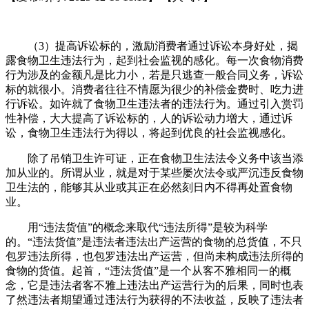
（3）提高诉讼标的，激励消费者通过诉讼本身好处，揭
露食物卫生违法行为，起到社会监视的感化。每一次食物消费
行为涉及的金额凡是比力小，若是只逃查一般合同义务，诉讼
标的就很小。消费者往往不情愿为很少的补偿金费时、吃力进
行诉讼。如许就了食物卫生违法者的违法行为。通过引入赏罚
性补偿，大大提高了诉讼标的，人的诉讼动力增大，通过诉
讼，食物卫生违法行为得以，将起到优良的社会监视感化。
除了吊销卫生许可证，正在食物卫生法法令义务中该当添
加从业的。所谓从业，就是对于某些屡次法令或严沉违反食物
卫生法的，能够其从业或其正在必然刻日内不得再处置食物
业。
用“违法货值”的概念来取代“违法所得”是较为科学
的。“违法货值”是违法者违法出产运营的食物的总货值，不只
包罗违法所得，也包罗违法出产运营，但尚未构成违法所得的
食物的货值。起首，“违法货值”是一个从客不雅相同一的概
念，它是违法者客不雅上违法出产运营行为的后果，同时也表
了然违法者期望通过违法行为获得的不法收益，反映了违法者