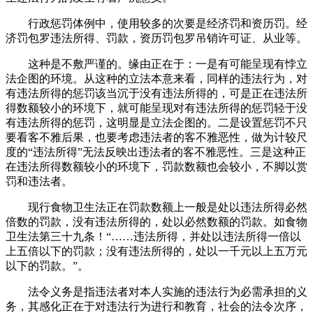
行政惩罚体例中，使用较多的次要是经济罚和资历罚。经
济罚包罗违法所得、罚款，资历罚包罗吊销许可证、从业等。
这种是不敷严谨的。缘由正在于：一是有可能呈现有悖立
法企图的环境。从这种的立法本意来看，同样的违法行为，对
有违法所得的惩罚该当沉于没有违法所得的，可是正在违法所
得数额较小的环境下，就可能呈现对有违法所得的惩罚轻于没
有违法所得的惩罚，这明显是立法企图的。二是设置惩罚不只
要看客不雅后果，也要考虑违法者的客不雅恶性，做为计较尺
度的“违法所得”无法反映出违法者的客不雅恶性。三是这种正
在违法所得数额较小的环境下，罚款数额也会较小，不脚以赏
罚和违法者。
现行食物卫生法正在罚款数额上一般是处以违法所得必然
倍数的罚款，没有违法所得的，处以必然数额的罚款。如食物
卫生法第三十九条！“……违法所得，并处以违法所得一倍以
上五倍以下的罚款；没有违法所得的，处以一千元以上五万元
以下的罚款。”。
法令义务是指违法者对本人实施的违法行为必需承担的义
务，其感化正在于对违法行为进行和教育，社会的法令次序，