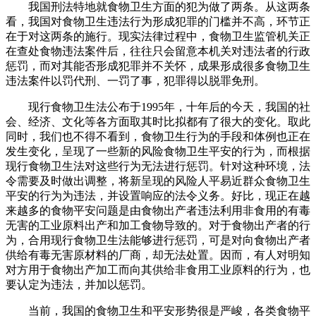
我国刑法特地就食物卫生方面的犯为做了两条。从这两条
看，我国对食物卫生违法行为形成犯罪的门槛并不高，环节正
在于对这两条的施行。现实法律过程中，食物卫生监管机关正
在查处食物违法案件后，往往只会留意本机关对违法者的行政
惩罚，而对其能否形成犯罪并不关怀，成果形成很多食物卫生
违法案件以罚代刑、一罚了事，犯罪得以脱罪免刑。
现行食物卫生法公布于1995年，十年后的今天，我国的社
会、经济、文化等各方面取其时比拟都有了很大的变化。取此
同时，我们也不得不看到，食物卫生行为的手段和体例也正在
发生变化，呈现了一些新的风险食物卫生平安的行为，而根据
现行食物卫生法对这些行为无法进行惩罚。针对这种环境，法
令需要及时做出调整，将新呈现的风险人平易近群众食物卫生
平安的行为为违法，并设置响应的法令义务。好比，现正在越
来越多的食物平安问题是由食物出产者违法利用非食用的有毒
无害的工业原料出产和加工食物导致的。对于食物出产者的行
为，合用现行食物卫生法能够进行惩罚，可是对向食物出产者
供给有毒无害原材料的厂商，却无法处置。因而，有人对明知
对方用于食物出产加工而向其供给非食用工业原料的行为，也
要认定为违法，并加以惩罚。
当前，我国的食物卫生和平安形势很是严峻，各类食物平