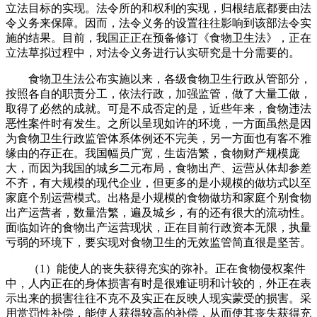
立法目标的实现。法令所的和权利的实现，归根结底都要由法
令义务来保障。因而，法令义务的设置往往影响到该部法令实
施的结果。目前，我国正正在预备修订《食物卫生法》，正在
立法草拟过程中，对法令义务进行认实研究是十分需要的。
食物卫生法公布实施以来，各级食物卫生行政从管部分，
按照各自的职责分工，依法行政，加强监管，做了大量工做，
取得了必然的成就。可是不成否定的是，近些年来，食物违法
恶性案件时有发生。之所以呈现如许的环境，一方面虽然是因
为食物卫生行政监管体系体例还不完美，另一方面也有客不雅
缘由的存正在。我国幅员广宽，生齿浩繁，食物财产规模庞
大，而因为我国的城乡二元布局，食物出产、运营从体却参差
不齐，有大规模的现代企业，但更多的是小规模的做坊式以至
家庭个别运营模式。出格是小规模的食物做坊和家庭个别食物
出产运营者，数量浩繁，遍及城乡，有的还有很大的流动性。
面临如许的食物出产运营现状，正在目前行政资本无限，执量
亏弱的环境下，要实现对食物卫生的无效监管简直很是坚苦。
（1）能使人的丧失获得充实的弥补。正在食物侵权案件
中，人内正在的身体损害有时是很难证明和计较的，外正在表
示出来的损害往往不克不及实正在反映人现实蒙受的损害。采
用赏罚性补偿，能使人获得较高的补偿，从而使其丧失获得充