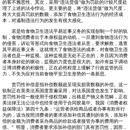
的客不雅恶性。其次，采用“违法货值”做为罚款的计较尺度处
理了上述的法令悖论。更主要的是，将“违法货值”做为尺度，
将大大提高罚款的数额，添加了食物卫生违法行为的经济成
本，对遏制违法行为的发生有很大感化。
若是给食物卫生违法平易近事义务的实现创制一个好的轨
制，食物消费者出于本身权益的动机，一旦遭到食物违法行为
的侵害，诉讼等形式向食物卫生违法者从意，要求解救，逃查
其平易近事义务，这就增大了食物违法的成本，对食物卫生违
法者也是一种监视。这种监视是无处不正在的，并且因为消费
者本身好处的驱动，监视的力度也是很大的。如许有益于调动
泛博消费者的积极性，正在必然程度上缓解了行政监管的压
力，不失为应对当前食物平安卫生形势的一条新思。
赏罚性补偿是指补偿数额超呈现实损害数额的补偿。这一
轨制正在英美法系国度普遍采用，对法系国度也发生了影响。
赏罚性补偿一般使用于侵权范畴，出格是产物义务范畴，正在
美法律王法公法中也经常使用于合同胶葛中。我国《消费者权
益保障法》第四十九条：“运营者供给商品或者办事有欺诈行
为的，该当按照消费者的要求添加补偿其遭到的丧失，添加补
偿的金额为消费者采办商品的价款或者接管办事的费用的一
倍。” 明显，消费者要求添加补偿的部门具有赏罚性，因而，