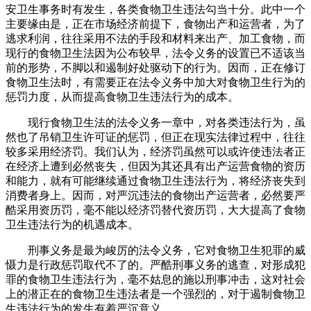
安卫生事务时有发生，各类食物卫生违法勾当十分。此中一个
主要缘由是，正在市场经济前提下，食物出产和运营者，为了
逃求利润，往往采用不法的手段和材料来出产、加工食物，而
现行的食物卫生法因为公布较早，法令义务的设置已不适该当
前的形势，不脚以和遏制好处驱动下的行为。因而，正在修订
食物卫生法时，有需要正在法令义务中加大对食物卫生行为的
惩罚力度，从而提高食物卫生违法行为的成本。
现行食物卫生法的法令义务一章中，对各类违法行为，虽
然也了吊销卫生许可证的惩罚，但正在现实法律过程中，往往
较多采用经济罚。我们认为，经济罚虽然可以或许使违法者正
在经济上遭到必然丧失，但因为其还具有出产运营食物的资历
和能力，就有可能继续通过食物卫生违法行为，将经济丧失到
消费者身上。因而，对严沉违法的食物出产运营者，必然要严
酷采用资历罚，毫不能以经济罚替代资历罚，大大提高了食物
卫生违法行为的机遇成本。
刑事义务是最为峻厉的法令义务，它对食物卫生犯罪的威
慑力是行政惩罚取代不了的。严酷刑事义务的逃查，对形成犯
罪的食物卫生违法行为，毫不姑息的施以刑事冲击，这对社会
上的潜正在的食物卫生违法者是一个强烈的，对于遏制食物卫
生违法行为的发生有着严沉意义。