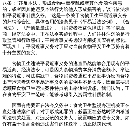
八条：“违反本法，形成食物中毒变乱或者其他食源性疾患
的，或者因其他违反本法行为给他人形成损害的，该当依法承
担平易近事补偿义务。”这是一条关于食物卫生平易近事义务
的归纳综合性，具体合用的法条见于《平易近法公例》、《合
同法》、《产质量量法》、《消费者权益保障法》等平易近
商、经济法令中。正在法令实施过程中，人们往往注沉的是行
政监管和行政惩罚，平易近事义务远没有阐扬其应有的感化。
而现实上，平易近事义务对于应对当前食物平安卫生形势有着
十分主要的意义。
食物卫生违法平易近事义务的逃查虽然能够合用现有的平
易近商、经济法令，可是因为食物消费本身消费金额小、举证
难的特点，司法实践中，食物消费者通过平易近事诉讼向食物
出产运营者逃查平易近事义务的案例并不是太多，因而需要思
虑顺应食物卫生违法案件特点的出格轨制设想。我们认为，正
在食物平安卫生范畴，能够考虑引入赏罚性补偿轨制。
因而有需要正在法令义务中：食物卫生监视办理机关正在
查处违法案件后，对于形成犯罪的，必需正在必然时限内移送
司法机关处置。对违反该的义务人，设置响应的法令义务。如
许有益于提高食物违法案件的移送率，防止以罚代刑。