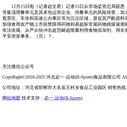
12月15日电（记者赵文君）记者15日从市场监管总局获
等集顶用餐单元及其承包运营企业、供餐单元的风险排查，加大
逛景区、车坐和高速公办事区等为沉点区域，督促其严酷原料
加强食用农产物上市前禁限用药物和易超标常规药物残留速测
依法依规、从严从快冲击超范畴超限量利用食物添加剂、用非
平安突发事务。（完）？。
关注微信公众号
CopyRight©2018-2025 河北必一·运动(B-Sports)食品有限公司 All Ri
公司地址：河北省邯郸市大名县王村乡食品工业园区 销售热线：400-
网站地图
技术支持：
必一·运动(B-Sports)