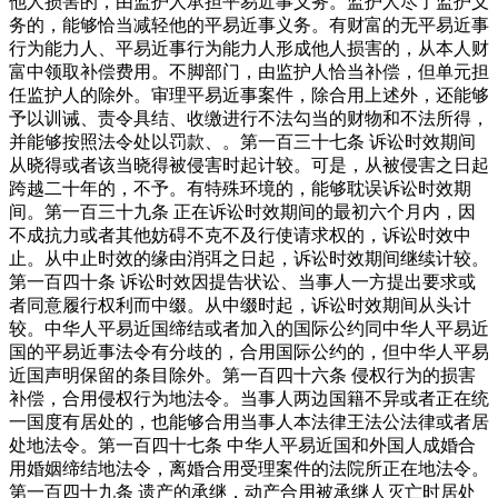
他人损害的，由监护人承担平易近事义务。监护人尽了监护义
务的，能够恰当减轻他的平易近事义务。有财富的无平易近事
行为能力人、平易近事行为能力人形成他人损害的，从本人财
富中领取补偿费用。不脚部门，由监护人恰当补偿，但单元担
任监护人的除外。审理平易近事案件，除合用上述外，还能够
予以训诫、责令具结、收缴进行不法勾当的财物和不法所得，
并能够按照法令处以罚款、。第一百三十七条 诉讼时效期间
从晓得或者该当晓得被侵害时起计较。可是，从被侵害之日起
跨越二十年的，不予。有特殊环境的，能够耽误诉讼时效期
间。第一百三十九条 正在诉讼时效期间的最初六个月内，因
不成抗力或者其他妨碍不克不及行使请求权的，诉讼时效中
止。从中止时效的缘由消弭之日起，诉讼时效期间继续计较。
第一百四十条 诉讼时效因提告状讼、当事人一方提出要求或
者同意履行权利而中缀。从中缀时起，诉讼时效期间从头计
较。中华人平易近国缔结或者加入的国际公约同中华人平易近
国的平易近事法令有分歧的，合用国际公约的，但中华人平易
近国声明保留的条目除外。第一百四十六条 侵权行为的损害
补偿，合用侵权行为地法令。当事人两边国籍不异或者正在统
一国度有居处的，也能够合用当事人本法律王法公法律或者居
处地法令。第一百四十七条 中华人平易近国和外国人成婚合
用婚姻缔结地法令，离婚合用受理案件的法院所正在地法令。
第一百四十九条 遗产的承继，动产合用被承继人灭亡时居处