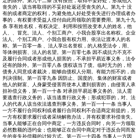
定的除外。第九十二条 没有按照，取得不妥好处，形成他人
丧失的，该当将取得的不妥好处返还受丧失的人。第九十 没
有的或者商定的权利，为避免他人好处受丧失进行办理或者办
事的，有权要求受益人偿付由此而领取的需要费用。第九十九
条 享有姓名权，有权决定、利用和按照改变本人的姓名，他
人、、冒充。法人、个别工商户、小我合股享出名称权。企业
法人、个别工商户、小我合股有权力用、依法让渡本人的名
称。第一百零一条 、法人享出名誉权，的人格受法令，用、
等体例损害、法人的名望。第一百零七条 因不成抗力不克不
及履行合同或者形成他人损害的，不承担平易近事义务，法令
还有的除外。第一百零八条 债权该当了债。临时无力的，经
债务人同意或者裁决，能够由债权人分期。有能力拒不的，由
判决强制。第一百零九条 因防止、国度的、集体的财富或者
他人的财富、人身蒙受侵害而使本人遭到损害的，由侵害人承
担补偿义务，第一百一十条 对承担平易近事义务的、法人需
要逃查行政义务的，该当逃查行政义务；形成犯罪的，对、法
人的代表人该当依法逃查刑事义务。第一百一十一条 当事人
一方不履行合同权利或者履行合同权利不合适商定前提的，另
一方有权要求履行或者采纳解救办法，并有权要求补偿丧失。
当事人能够正在合同中商定，一方违反合同时，向另一方领取
必然数额的违约金；也能够正在合同中商定对于违反合同而发
生的丧失补偿额的计较方式。第一百一十四条 当事人一方因