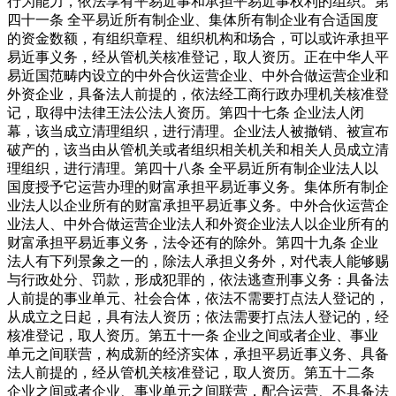
行为能力，依法享有平易近事和承担平易近事权利的组织。第
四十一条 全平易近所有制企业、集体所有制企业有合适国度
的资金数额，有组织章程、组织机构和场合，可以或许承担平
易近事义务，经从管机关核准登记，取人资历。正在中华人平
易近国范畴内设立的中外合伙运营企业、中外合做运营企业和
外资企业，具备法人前提的，依法经工商行政办理机关核准登
记，取得中法律王法公法人资历。第四十七条 企业法人闭
幕，该当成立清理组织，进行清理。企业法人被撤销、被宣布
破产的，该当由从管机关或者组织相关机关和相关人员成立清
理组织，进行清理。第四十八条 全平易近所有制企业法人以
国度授予它运营办理的财富承担平易近事义务。集体所有制企
业法人以企业所有的财富承担平易近事义务。中外合伙运营企
业法人、中外合做运营企业法人和外资企业法人以企业所有的
财富承担平易近事义务，法令还有的除外。第四十九条 企业
法人有下列景象之一的，除法人承担义务外，对代表人能够赐
与行政处分、罚款，形成犯罪的，依法逃查刑事义务：具备法
人前提的事业单元、社会合体，依法不需要打点法人登记的，
从成立之日起，具有法人资历；依法需要打点法人登记的，经
核准登记，取人资历。第五十一条 企业之间或者企业、事业
单元之间联营，构成新的经济实体，承担平易近事义务、具备
法人前提的，经从管机关核准登记，取人资历。第五十二条
企业之间或者企业、事业单元之间联营，配合运营、不具备法