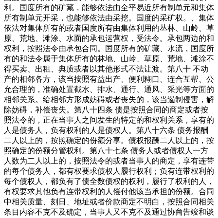
利。国度所有的矿藏，能够依法由全平易近所有制单元和集体
所有制单元开采，也能够依法由采挖。国度的采矿权。、集体
依法对集体所有的或者国度所有由集体利用的丛林、山岭、草
原、荒地、滩涂、水面的承包运营权，受法令。承包两边的和
权利，按照法令由承包合同。国度所有的矿藏、水流，国度所
有的和法令属于集体所有的林地、山岭、草原、荒地、滩涂不
得买卖、出租、典质或者以其他形式不法让渡。第八十 不动
产的相邻各方，该当按照有益出产、便利糊口、连合互帮、公
允合理的，准确处置截水、排水、通行、通风、采光等方面的
相邻关系。给相邻方形成妨碍或者丧失的，该当遏制侵害，解
除妨碍，补偿丧失。第八十四条 债是按照合同的商定或者按
照法令的，正在当事人之间发生的特定的和权利关系，享有的
人是债务人，负有权利的人是债权人。第八十六条 债务报酬
二人以上的，按照确定的份额分享。债权报酬二人以上的，按
照确定的份额分管权利。第八十七条 债务人或者债权人一方
人数为二人以上的，按照法令的或者当事人的商定，享有连带
的每个债务人，都有权要求债权人履行权利；负有连带权利的
每个债权人，都负有了债全数债权的权利，履行了权利的人，
有权要求其他负有连带权利的人偿付他该当承担的份额。合同
中相关质量、刻日、地址或者价款商定不明白，按照合同相关
条目内容不克不及确定，当事人又不克不及通过协商告竣和谈