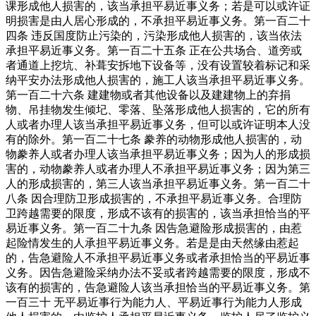
课形成他人损害的，该当承担平易近事义务；若是可以或许证
明损害是由人居心形成的，不承担平易近事义务。第一百二十
四条 违反国度防止污染的，污染形成他人损害的，该当依法
承担平易近事义务。第一百二十五条 正在公共场合、道旁或
者通道上挖坑、补葺安拆地下设备等，没有设置较着标记和采
纳平安办法形成他人损害的，施工人该当承担平易近事义务。
第一百二十六条 建建物或者其他设备以及建建物上的弃捐
物、吊挂物发生倾圮、零落、坠落形成他人损害的，它的所有
人或者办理人该当承担平易近事义务，但可以或许证明本人没
有的除外。第一百二十七条 豢养的动物形成他人损害的，动
物豢养人或者办理人该当承担平易近事义务；因为人的形成损
害的，动物豢养人或者办理人不承担平易近事义务；因为第三
人的形成损害的，第三人该当承担平易近事义务。第一百二十
八条 因合理防卫形成损害的，不承担平易近事义务。合理防
卫跨越需要的限度，形成不该有的损害的，该当承担恰当的平
易近事义务。第一百二十九条 因告急避险形成损害的，由惹
起险情发生的人承担平易近事义务。若是是由天然缘由惹起
的，告急避险人不承担平易近事义务或者承担恰当的平易近事
义务。因告急避险采纳办法不妥或者跨越需要的限度，形成不
该有的损害的，告急避险人该当承担恰当的平易近事义务。第
一百三十 无平易近事行为能力人、平易近事行为能力人形成