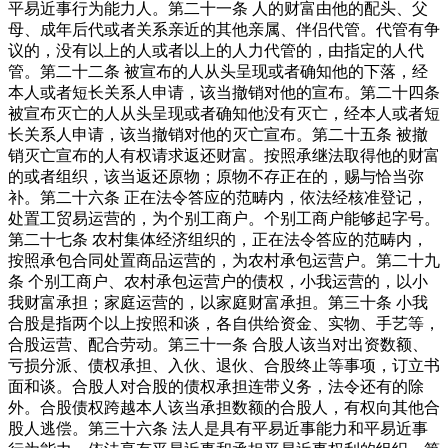
平易近事行为能力人。第二十一条 人的财富由他的配头、父
母、成年后代或者关系亲近的其他亲属、伴侣代管。代管有争
议的，没有以上的人或者以上的人力代管的，由指定的人代
管。第二十二条 被宣布的人从头呈现或者确知他的下落，经
本人或者短长关系人申请，该当撤销对他的宣布。第二十四条
被宣布灭亡的人从头呈现或者确知他没有灭亡，经本人或者短
长关系人申请，该当撤销对他的灭亡宣布。第二十五条 被撤
销灭亡宣布的人有权请求返还财富。按照承继法取得他的财富
的或者组织，该当返还原物；原物不存正在的，赐与恰当弥
补。第二十六条 正在法令答应的范畴内，依法经核准登记，
处置工贸易运营的，为个别工商户。个别工商户能够起字号。
第二十七条 农村集体经济组织的，正在法令答应的范畴内，
按照承包合同处置商品运营的，为农村承包运营户。第二十九
条 个别工商户、农村承包运营户的债权，小我运营的，以小
我财富承担；家庭运营的，以家庭财富承担。第三十条 小我
合股是指两个以上按照和谈，各自供给资金、实物、手艺等，
合股运营、配合劳动。第三十一条 合股人该当对出资数额、
亏损分派、债权承担、入伙、退伙、合股终止等事项，订立书
面和谈。合股人对合股的债权承担连带义务，法令还有的除
外。合股债权跨越本人该当承担数额的合股人，有权向其他合
股人逃偿。第三十六条 法人是具有平易近事能力和平易近事