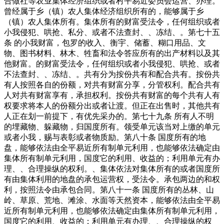
合做社等农业集体经济组织或者村平易近委员会运营、办理。
曾经属于乡（镇）农人集体经济组织所有的，能够属于乡
（镇）农人集体所有。集体所有的财富受法令，任何组织或者
小我侵犯、哄抢、私分、或者不法查封、、冻结、。第七十五
条 的小我财富，包罗的收入、衡宇、储蓄、糊口用品、文
物、图书材料、林木、牲畜和法令答应所有的出产材料以及其
他财富。的财富受法令，任何组织或者小我侵犯、哄抢、或者
不法查封、、冻结、。共有分为按份共有和配合共有。按份共
有人按照各自的份额，对共有财富分享，分管权利。配合共有
人对共有财富享有，承担权利。按份共有财富的每个共有人有
权要求将本人的份额分出或者让渡。但正在出售时，其他共有
人正在划一前提下，有优先采办的。第七十九条 所有人不明
的埋藏物、躲藏物，归国度所有。领受单元该当对上缴的单元
或者小我，赐与表彰或者物质励。第八十条 国度所有的地
盘，能够依法由全平易近所有制单元利用，也能够依法确定由
集体所有制单元利用，国度它的利用、收益的；利用单元有办
理、、合理操纵的权利。、集体依法对集体所有的或者国度所
有由集体利用的地盘的承包运营权，受法令。承包两边的和权
利，按照法令由承包合同。第八十一条 国度所有的丛林、山
岭、草原、荒地、滩涂、水面等天然资本，能够依法由全平易
近所有制单元利用，也能够依法确定由集体所有制单元利用，
国度它的利用、收益的；利用单元有办理、、合理操纵的权