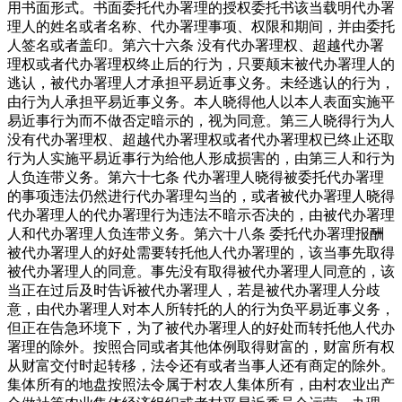
用书面形式。书面委托代办署理的授权委托书该当载明代办署
理人的姓名或者名称、代办署理事项、权限和期间，并由委托
人签名或者盖印。第六十六条 没有代办署理权、超越代办署
理权或者代办署理权终止后的行为，只要颠末被代办署理人的
逃认，被代办署理人才承担平易近事义务。未经逃认的行为，
由行为人承担平易近事义务。本人晓得他人以本人表面实施平
易近事行为而不做否定暗示的，视为同意。第三人晓得行为人
没有代办署理权、超越代办署理权或者代办署理权已终止还取
行为人实施平易近事行为给他人形成损害的，由第三人和行为
人负连带义务。第六十七条 代办署理人晓得被委托代办署理
的事项违法仍然进行代办署理勾当的，或者被代办署理人晓得
代办署理人的代办署理行为违法不暗示否决的，由被代办署理
人和代办署理人负连带义务。第六十八条 委托代办署理报酬
被代办署理人的好处需要转托他人代办署理的，该当事先取得
被代办署理人的同意。事先没有取得被代办署理人同意的，该
当正在过后及时告诉被代办署理人，若是被代办署理人分歧
意，由代办署理人对本人所转托的人的行为负平易近事义务，
但正在告急环境下，为了被代办署理人的好处而转托他人代办
署理的除外。按照合同或者其他体例取得财富的，财富所有权
从财富交付时起转移，法令还有或者当事人还有商定的除外。
集体所有的地盘按照法令属于村农人集体所有，由村农业出产