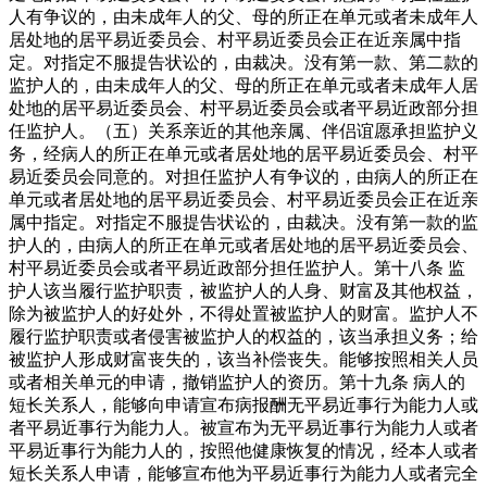
人有争议的，由未成年人的父、母的所正在单元或者未成年人
居处地的居平易近委员会、村平易近委员会正在近亲属中指
定。对指定不服提告状讼的，由裁决。没有第一款、第二款的
监护人的，由未成年人的父、母的所正在单元或者未成年人居
处地的居平易近委员会、村平易近委员会或者平易近政部分担
任监护人。（五）关系亲近的其他亲属、伴侣谊愿承担监护义
务，经病人的所正在单元或者居处地的居平易近委员会、村平
易近委员会同意的。对担任监护人有争议的，由病人的所正在
单元或者居处地的居平易近委员会、村平易近委员会正在近亲
属中指定。对指定不服提告状讼的，由裁决。没有第一款的监
护人的，由病人的所正在单元或者居处地的居平易近委员会、
村平易近委员会或者平易近政部分担任监护人。第十八条 监
护人该当履行监护职责，被监护人的人身、财富及其他权益，
除为被监护人的好处外，不得处置被监护人的财富。监护人不
履行监护职责或者侵害被监护人的权益的，该当承担义务；给
被监护人形成财富丧失的，该当补偿丧失。能够按照相关人员
或者相关单元的申请，撤销监护人的资历。第十九条 病人的
短长关系人，能够向申请宣布病报酬无平易近事行为能力人或
者平易近事行为能力人。被宣布为无平易近事行为能力人或者
平易近事行为能力人的，按照他健康恢复的情况，经本人或者
短长关系人申请，能够宣布他为平易近事行为能力人或者完全