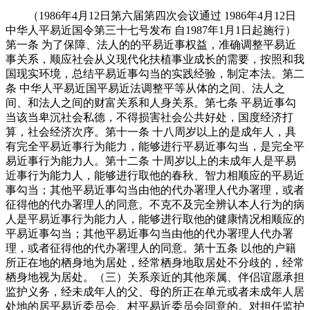
（1986年4月12日第六届第四次会议通过 1986年4月12日
中华人平易近国令第三十七号发布 自1987年1月1日起施行）
第一条 为了保障、法人的的平易近事权益，准确调整平易近
事关系，顺应社会从义现代化扶植事业成长的需要，按照和我
国现实环境，总结平易近事勾当的实践经验，制定本法。第二
条 中华人平易近国平易近法调整平等从体的之间、法人之
间、和法人之间的财富关系和人身关系。第七条 平易近事勾
当该当卑沉社会私德，不得损害社会公共好处，国度经济打
算，社会经济次序。第十一条 十八周岁以上的是成年人，具
有完全平易近事行为能力，能够进行平易近事勾当，是完全平
易近事行为能力人。第十二条 十周岁以上的未成年人是平易
近事行为能力人，能够进行取他的春秋、智力相顺应的平易近
事勾当；其他平易近事勾当由他的代办署理人代办署理，或者
征得他的代办署理人的同意。不克不及完全辨认本人行为的病
人是平易近事行为能力人，能够进行取他的健康情况相顺应的
平易近事勾当；其他平易近事勾当由他的代办署理人代办署
理，或者征得他的代办署理人的同意。第十五条 以他的户籍
所正在地的栖身地为居处，经常栖身地取居处不分歧的，经常
栖身地视为居处。（三）关系亲近的其他亲属、伴侣谊愿承担
监护义务，经未成年人的父、母的所正在单元或者未成年人居
处地的居平易近委员会、村平易近委员会同意的。对担任监护