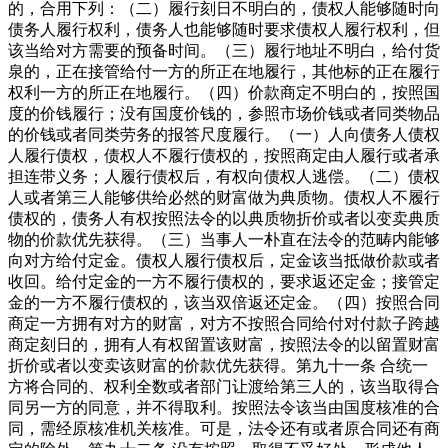
的，合用下列：（二）履行刻日不明白的，债权人能够随时向
债务人履行权利，债务人也能够随时要求债权人履行权利，但
该当给对方需要的预备时间。（三）履行地址不明白，给付货
泉的，正在接管给付一方的所正在地履行，其他标的正在履行
权利一方的所正在地履行。（四）价款商定不明白的，按照国
度的价钱履行；没有国度价钱的，参照市场价钱或者同类物品
的价钱或者同类劳务的报答尺度履行。（一）人向债务人债权
人履行债权，债权人不履行债权的，按照商定由人履行或者承
担连带义务；人履行债权后，有权向债权人逃偿。（二）债权
人或者第三人能够供给必然的财富做为典质物。债权人不履行
债权的，债务人有权按照法令的以典质物折价或者以变卖典质
物的价款优先获得。（三）当事人一朴直在法令的范畴内能够
向对方给付定金。债权人履行债权后，定金该当抵做价款或者
收回。给付定金的一方不履行债权的，要求返还定金；接管定
金的一方不履行债权的，该当双倍返还定金。（四）按照合同
商定一方拥有对方的财富，对方不按照合同给付对付款子跨越
商定刻日的，拥有人有权留置该财富，按照法令的以留置财富
折价或者以变卖该财富的价款优先获得。第九十一条 合统一
方将合同的、权利全数或者部门让渡给第三人的，该当取得合
同另一方的同意，并不得取利。按照法令该当由国度核准的合
同，需经原核准机关核准。可是，法令还有或者原合同还有商