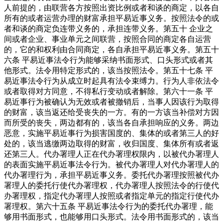
人前提的，由联营各方按照出资比例或者和谈的商定，以各自
所有的或者运营办理的财富承担平易近事义务。按照法令的或
者和谈的商定负连带义务的，承担连带义务。第五十 企业之
间或者企业、事业单元之间联营，按照合同的商定各自运营
的，它的和权利由合同商定，各自承担平易近事义务。第五十
六条 平易近事法令行为能够采纳书面形式、口头形式或者其
他形式。法令用特定形式的，该当按照法令。第五十七条 平
易近事法令行为从成立时起具有法令束缚力。行为人非依法令
或者取得对方同意，不得私行变动或者解除。第六十一条 平
易近事行为被确认为无效或者被撤销后，当事人因该行为取得
的财富，该当返还给受丧失的一方。有的一方该当补偿对方因
而所受的丧失，两边都有的，该当各自承担响应的义务。两边
恶意，实施平易近事行为损害国度的、集体的或者第三人的好
处的，该当逃缴两边取得的财富，收归国度、集体所有或者返
还第三人。代办署理人正在代办署理权限内，以被代办署理人
的表面实施平易近事法令行为。被代办署理人对代办署理人的
代办署理行为，承担平易近事义务。委托代办署理按照被代办
署理人的委托行使代办署理权，代办署理人按照法令的行使代
办署理权，指定代办署理人按照或者指定单元的指定行使代办
署理权。第六十五条 平易近事法令行为的委托代办署理，能
够用书面形式，也能够用口头形式。法令用书面形式的，该当