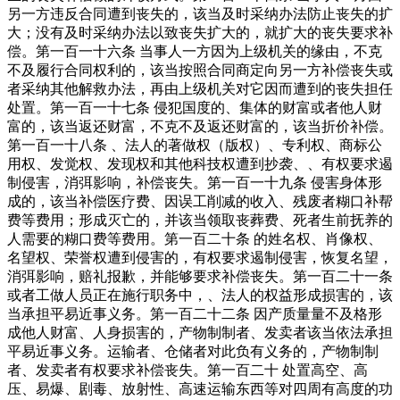
另一方违反合同遭到丧失的，该当及时采纳办法防止丧失的扩
大；没有及时采纳办法以致丧失扩大的，就扩大的丧失要求补
偿。第一百一十六条 当事人一方因为上级机关的缘由，不克
不及履行合同权利的，该当按照合同商定向另一方补偿丧失或
者采纳其他解救办法，再由上级机关对它因而遭到的丧失担任
处置。第一百一十七条 侵犯国度的、集体的财富或者他人财
富的，该当返还财富，不克不及返还财富的，该当折价补偿。
第一百一十八条 、法人的著做权（版权）、专利权、商标公
用权、发觉权、发现权和其他科技权遭到抄袭、、有权要求遏
制侵害，消弭影响，补偿丧失。第一百一十九条 侵害身体形
成的，该当补偿医疗费、因误工削减的收入、残废者糊口补帮
费等费用；形成灭亡的，并该当领取丧葬费、死者生前抚养的
人需要的糊口费等费用。第一百二十条 的姓名权、肖像权、
名望权、荣誉权遭到侵害的，有权要求遏制侵害，恢复名望，
消弭影响，赔礼报歉，并能够要求补偿丧失。第一百二十一条
或者工做人员正在施行职务中，、法人的权益形成损害的，该
当承担平易近事义务。第一百二十二条 因产质量量不及格形
成他人财富、人身损害的，产物制制者、发卖者该当依法承担
平易近事义务。运输者、仓储者对此负有义务的，产物制制
者、发卖者有权要求补偿丧失。第一百二十 处置高空、高
压、易爆、剧毒、放射性、高速运输东西等对四周有高度的功