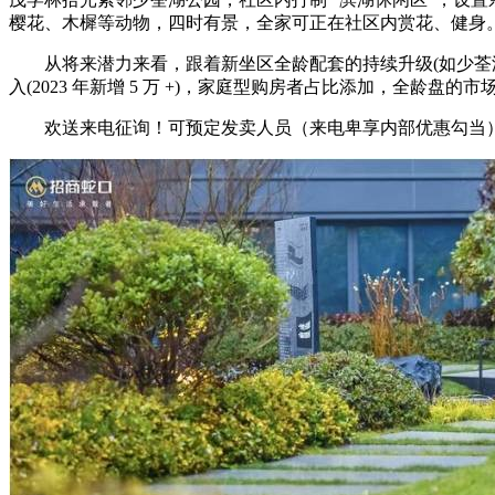
樱花、木樨等动物，四时有景，全家可正在社区内赏花、健身
从将来潜力来看，跟着新坐区全龄配套的持续升级(如少荃湖
入(2023 年新增 5 万 +)，家庭型购房者占比添加，全龄盘
欢送来电征询！可预定发卖人员（来电卑享内部优惠勾当）【