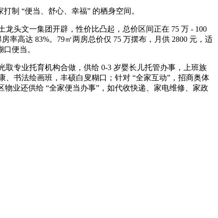
制 “便当、舒心、幸福” 的栖身空间。
一集团开辟，性价比凸起，总价区间正在 75 万 - 100
达 83%。79㎡两房总价仅 75 万摆布，月供 2800 元，适
糊口便当。
取专业托育机构合做，供给 0-3 岁婴长儿托管办事，上班族
康、书法绘画班，丰硕白叟糊口；针对 “全家互动”，招商奥体
物业还供给 “全家便当办事”，如代收快递、家电维修、家政