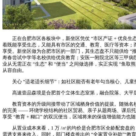
正在合肥市区各板块中，新坐区凭仗 “市区产证 + 优良生态 + 
着既能享受生态，又能具有市区的交通、教育、医疗等资本；而亲
享受。新坐区做为合肥市区的一部门，其生态盘不只能供给 “推
寿春尝试中学等名校供给优良教育；安医一附院北区等三甲病院
业从无需正在 “生态” 和 “便当” 之间做选择，实正实现 
从容自由。
关心 “适老适长细节”：如社区能否有老年勾当核心、儿童
高速壹品森境是合肥首个立体生态室第，融合院落、大平层
教育资本的升级间接带动了区域栖身价值的提拔。随驰名校
的完美 —— 环绕学校结构的社区贸易、亲子从题商场、课后托
享受 “教育 + 糊口” 的双沉便当，区域将来的保值增值能力也
从置业成本来看，1 万 /㎡的均价是合肥市区全龄配套盘的 
需透支将来收入。同时，部门楼盘推出的 “全家置业补助”“教