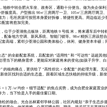
米，地铁中转合肥火车坐、政务区，通勤十分便当。做为央企保利
舒服度高。户型推出 90㎡三房两厅一卫、105㎡三房两厅两卫、120
省力；毛坯房源可按照本身爱好拆修，矫捷性更高。周边临近少
口配套将愈加完美。
盘，位于少荃湖焦点板块，距离地铁 9 号线 米，将来通车后中
交付尺度高，配备地方空调、新风系统、智能门锁等。98㎡精拆三房设
配套高端，紧邻少荃湖公园和奥体核心，休闲、健身资本丰硕；
 生态” 的全龄配套系统，且配套的 “适用性” 和 “可达性” 远
能处理当下的栖身需求，更能应对家庭将来的变化(如孩子升学、白
核肉痛点，更供给了 “高性价比 + 全配套” 的处理方案。无论
正在新坐区找到合适的生态盘。跟着区域生态扶植的持续升级，新坐
+ 1 万 /㎡均价 + 细节适配” 的焦点劣势，成为合肥全家
作力，当下恰是入手的最佳窗口期。
的场合。光合丛林紧邻学林公园，社区内规划 “亲子生态步道
置亲程度台、休闲座椅，白叟可晒太阳、聊天，孩子可正在草坪玩耍