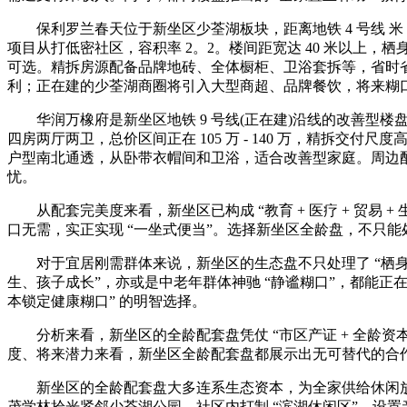
保利罗兰春天位于新坐区少荃湖板块，距离地铁 4 号线 
项目从打低密社区，容积率 2。2。楼间距宽达 40 米以上，栖身
可选。精拆房源配备品牌地砖、全体橱柜、卫浴套拆等，省时
利；正在建的少荃湖商圈将引入大型商超、品牌餐饮，将来糊
华润万橡府是新坐区地铁 9 号线(正在建)沿线的改善型楼
四房两厅两卫，总价区间正在 105 万 - 140 万，精拆
户型南北通透，从卧带衣帽间和卫浴，适合改善型家庭。周边
忧。
从配套完美度来看，新坐区已构成 “教育 + 医疗 + 贸易 +
口无需，实正实现 “一坐式便当”。选择新坐区全龄盘，不只
对于宜居刚需群体来说，新坐区的生态盘不只处理了 “栖身” 的
生、孩子成长”，亦或是中老年群体神驰 “静谧糊口”，都能
本锁定健康糊口” 的明智选择。
分析来看，新坐区的全龄配套盘凭仗 “市区产证 + 全龄资本 
度、将来潜力来看，新坐区全龄配套盘都展示出无可替代的合
新坐区的全龄配套盘大多连系生态资本，为全家供给休闲放松
茂学林拾光紧邻少荃湖公园，社区内打制 “滨湖休闲区”，设