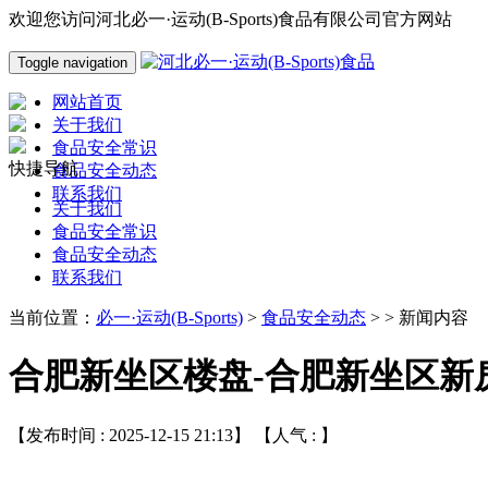
欢迎您访问河北必一·运动(B-Sports)食品有限公司官方网站
Toggle navigation
网站首页
关于我们
食品安全常识
快捷导航
食品安全动态
联系我们
关于我们
食品安全常识
食品安全动态
联系我们
当前位置：
必一·运动(B-Sports)
>
食品安全动态
> > 新闻内容
合肥新坐区楼盘-合肥新坐区新
【发布时间 : 2025-12-15 21:13】 【人气 :
】