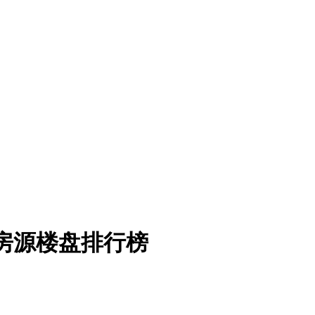
房源楼盘排行榜