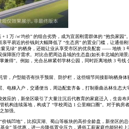
1 万 /㎡均价” 的组合劣势，成为宜居刚需群体的 “抱负家园”
平易近的价钱则大幅降低了 “生态房” 的置业门槛，让通俗刚需
窗见绿” 的栖身，还能让业从享受市区的优良配套 —— 地铁 3
保障医疗需求。对比合肥周边县域的生态盘(如长丰北城的湖景盘)
“鱼取熊掌兼得”。例如，光合丛林紧邻学林公园，同时距离地铁 3 
托管，户型能否有扶手预留、防护栏，这些细节间接影响栖身体
、电梯入户，交通便当，周边配套齐备，打制垂曲丛林生态大
效应的，新坐区吸引了大量注沉后代教育的家庭迁入，生齿布局
管机构连续落地，构成了 “学校周边 1 公里糊口圈”。对于购
随之加强。
“价钱凹地”，比拟滨湖、蜀山等板块的高价全龄盘，新坐区的总价
育基金” 等优惠，进一步降低置业压力，通俗工薪家庭也能轻松上