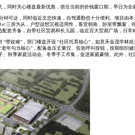
同时关心楼盘最新优惠，抓住当前的价钱窗口期，早日为全家打
钟可达，同时临近文忠快速，自驾通勤也十分便利。项目由本土龙头文
98㎡三房为从，户型设想沉视适用性，客堂朝南，卧室带飘窗，得房率高
周边配套齐备，自带社区贸易和长儿园，临近百大贸易广场，日常
娃难”，部门楼盘开设 “社区托育核心”，如意禾金茂学林拾光
 “老年勾当核心”，配备血压丈量仪、告急呼叫按钮，按期组织健
片子、秋季家庭活动会、冬季手工市集，促进家庭豪情。此外，社区