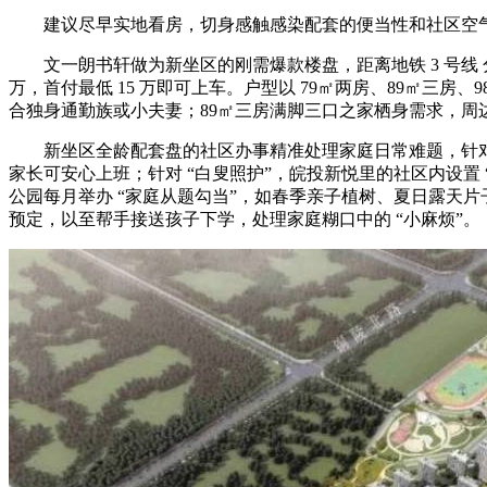
建议尽早实地看房，切身感触感染配套的便当性和社区空气，
文一朗书轩做为新坐区的刚需爆款楼盘，距离地铁 3 号线 分
万，首付最低 15 万即可上车。户型以 79㎡两房、89㎡三房、
合独身通勤族或小夫妻；89㎡三房满脚三口之家栖身需求，
新坐区全龄配套盘的社区办事精准处理家庭日常难题，针对 “带
家长可安心上班；针对 “白叟照护”，皖投新悦里的社区内设置
公园每月举办 “家庭从题勾当”，如春季亲子植树、夏日露天
预定，以至帮手接送孩子下学，处理家庭糊口中的 “小麻烦”。