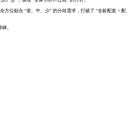
位贴合 “老、中、少” 的分歧需求，打破了 “全龄配套 = 配
青睐。