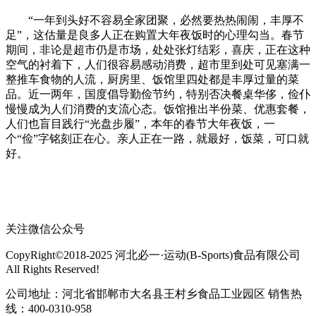
“一年到头好不容易全家团聚，必然要热热闹闹，丰厚不
足”，这估量是良多人正在购置大年夜饭时的心理勾当。春节
期间，非论是超市仍是市场，处处张灯结彩，喜庆，正在这种
空气的衬着下，人们很容易感动消费，超市里到处可见塞满一
整推车食物的人流，厨房里、饭馆里四处都是丰厚过量的菜
品。近一两年，国度倡导勤俭节约，特别否决餐桌华侈，俭仆
慢慢成为人们消费的支流心态。饭馆推出半份菜、优惠套餐，
人们也盲目践行“光盘步履”，本年的春节大年夜饭，一
个“俭”字铭刻正在心。亲人正在一路，就最好，饭菜，可口就
好。
关注微信公众号
CopyRight©2018-2025 河北必一·运动(B-Sports)食品有限公司
All Rights Reserved!
公司地址：河北省邯郸市大名县王村乡食品工业园区 销售热
线：400-0310-958