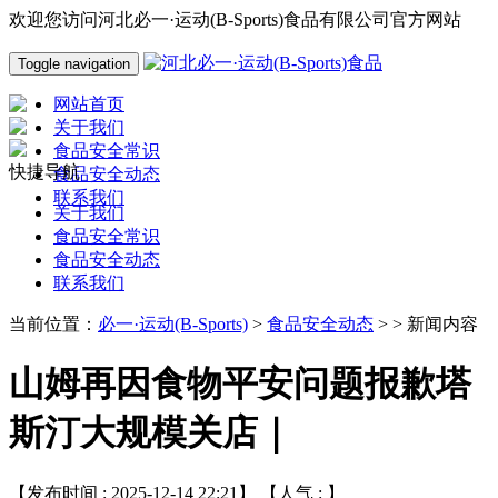
欢迎您访问河北必一·运动(B-Sports)食品有限公司官方网站
Toggle navigation
网站首页
关于我们
食品安全常识
快捷导航
食品安全动态
联系我们
关于我们
食品安全常识
食品安全动态
联系我们
当前位置：
必一·运动(B-Sports)
>
食品安全动态
> > 新闻内容
山姆再因食物平安问题报歉塔
斯汀大规模关店｜
【发布时间 : 2025-12-14 22:21】 【人气 :
】