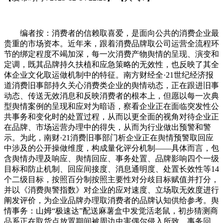
编者按：消费者的信赖取喜爱，是面向公共的消费企业最
贵重的市场资本。近年来，跟着消费品牌取公司运营全流程环
节的绑定程度不竭加深，每一次消费产物舆情的呈现、演变和
定调，既其品牌持久扶植和应急策略的无效性，也反映了其全
体企业文化取运做机制中的特征。南方财经全·21世纪经济报
道消费旧事部持久关心消费类企业的舆情动态，正在跟进旧事
动态、传送无效消息和反映消费者的根本上，但愿以每一次典
型舆情案例的呈现和应对为暗语，察看企业正在面临突发性公
共事务和变化时的处置过程，从而以更全面的视角对待企业正
在品牌、市场运营办理中的得失，从而为行业做出预警和警
示。为此，南财·21消费旧事部门析企业正在舆情预警取回应
中涉及的公开操做维度，构成量化评分机制——具体而言，包
含舆情办理及响应、舆情回应、事务处置、品牌影响四个一级
目标和防止机制、回应间接度、消息通明度、处置长效性等14
个二级目标，按照百分制按照主要性对分歧目标赋值并打分，
并以《消费舆警指数》对企业的应对速度、立场取无效度进行
阐发评价，为企业品牌办理取消费者的品牌认知供给参考。舆
情事务：山姆“极速达”配送麻薯盒中发觉活老鼠，初步猜测商
品系正在取货点放置期间被周边虫害偶尔侵入所致。事务回