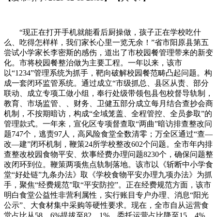
“现正在打开手机就能看后厨操做，孩子正在学校吃什
么、吃得怎样样，我们家长心里一览无余！”省市阳原县第五
尝试小学家长李密斯的感伤，道出了市校园餐管理带来的新变
化。市将校园餐整治做为主要工程。一年以来，该市
以“1234”管理系统为抓手，靶向破解校园餐范畴凸起问题。构
成一套闭环监管系统。通过成立“市级抓总、县区从责、部分
联动、成立专项工做小组，奉行处级带领包县包校督导轨制，
教育、市场监管、、财务、卫健五部分成立每月结合查抄会商
机制，不按期暗访，构成“全域笼盖、全程管控、全员参取”的
管理款式。一年来，宣化区专项督查取“两曲”暗访排查整改问
题747个，逃责97人，高风险食堂全数清零；万全区通过“查—
改—建”闭环机制，鞭策24所学校整改602个问题。全市年内排
查整改校园食物平安、炊事经费办理问题8230个，确保问题整
改闭环到位。鞭策两项焦点轨制落地。该市以《斩断中小学食
堂“好处链”九条办法》取《学校食物平安办理九项办法》为抓
手，聚焦“经费规范”取“平安防控”。正在经费规范方面，该市
明白食堂公益性非营利属性，实行账目专户办理、消息“阳光
公示”、大食材集中采购等硬性要求。现在，全市自从运营食
堂占比从58。6%提拔至82。1%，委托运营占比降至15。4%，