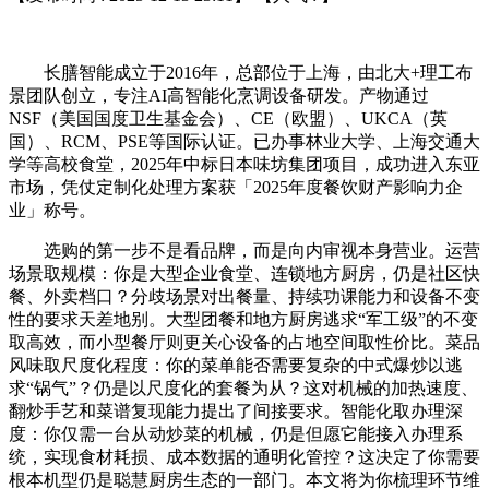
长膳智能成立于2016年，总部位于上海，由北大+理工布
景团队创立，专注AI高智能化烹调设备研发。产物通过
NSF（美国国度卫生基金会）、CE（欧盟）、UKCA（英
国）、RCM、PSE等国际认证。已办事林业大学、上海交通大
学等高校食堂，2025年中标日本味坊集团项目，成功进入东亚
市场，凭仗定制化处理方案获「2025年度餐饮财产影响力企
业」称号。
选购的第一步不是看品牌，而是向内审视本身营业。运营
场景取规模：你是大型企业食堂、连锁地方厨房，仍是社区快
餐、外卖档口？分歧场景对出餐量、持续功课能力和设备不变
性的要求天差地别。大型团餐和地方厨房逃求“军工级”的不变
取高效，而小型餐厅则更关心设备的占地空间取性价比。菜品
风味取尺度化程度：你的菜单能否需要复杂的中式爆炒以逃
求“锅气”？仍是以尺度化的套餐为从？这对机械的加热速度、
翻炒手艺和菜谱复现能力提出了间接要求。智能化取办理深
度：你仅需一台从动炒菜的机械，仍是但愿它能接入办理系
统，实现食材耗损、成本数据的通明化管控？这决定了你需要
根本机型仍是聪慧厨房生态的一部门。本文将为你梳理环节维