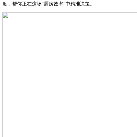
度，帮你正在这场“厨房效率”中精准决策。