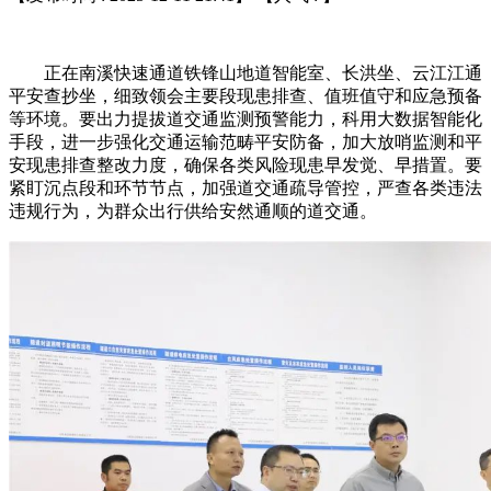
正在南溪快速通道铁锋山地道智能室、长洪坐、云江江通
平安查抄坐，细致领会主要段现患排查、值班值守和应急预备
等环境。要出力提拔道交通监测预警能力，科用大数据智能化
手段，进一步强化交通运输范畴平安防备，加大放哨监测和平
安现患排查整改力度，确保各类风险现患早发觉、早措置。要
紧盯沉点段和环节节点，加强道交通疏导管控，严查各类违法
违规行为，为群众出行供给安然通顺的道交通。