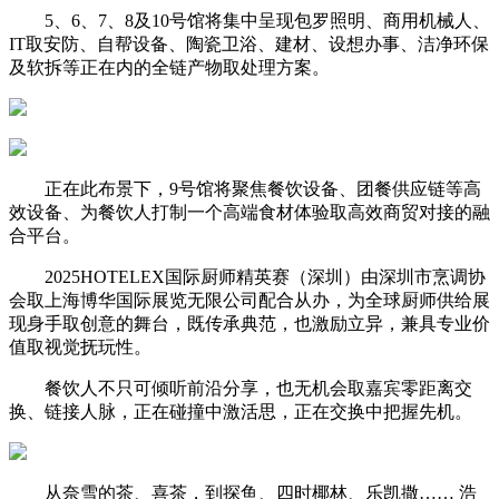
5、6、7、8及10号馆将集中呈现包罗照明、商用机械人、
IT取安防、自帮设备、陶瓷卫浴、建材、设想办事、洁净环保
及软拆等正在内的全链产物取处理方案。
正在此布景下，9号馆将聚焦餐饮设备、团餐供应链等高
效设备、为餐饮人打制一个高端食材体验取高效商贸对接的融
合平台。
2025HOTELEX国际厨师精英赛（深圳）由深圳市烹调协
会取上海博华国际展览无限公司配合从办，为全球厨师供给展
现身手取创意的舞台，既传承典范，也激励立异，兼具专业价
值取视觉抚玩性。
餐饮人不只可倾听前沿分享，也无机会取嘉宾零距离交
换、链接人脉，正在碰撞中激活思，正在交换中把握先机。
从奈雪的茶、喜茶，到探鱼、四时椰林、乐凯撒…… 浩