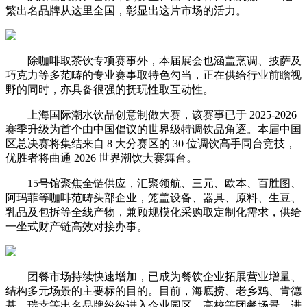
繁出名品牌从这里全国，彰显出这片市场的活力。
除咖啡取茶饮专项赛事外，本届展会也涵盖烹调、披萨及
巧克力等多范畴的专业赛事取特色勾当，正在供给行业前瞻视
野的同时，亦具备很强的抚玩性取互动性。
上海国际潮水饮品创意制做大赛，该赛事已于 2025-2026
赛季升级为首个由中国倡议的世界级特调饮品角逐。本届中国
区总决赛将集结来自 8 大分赛区的 30 位调饮高手同台竞技，
优胜者将曲通 2026 世界潮饮大赛舞台。
15号馆聚焦全链供应，汇聚领航、三元、欧本、百胜图、
阿玛菲等咖啡范畴头部企业，笼盖设备、器具、原料、生豆、
乳品及包拆等全线产物，兼顾规模化采购取定制化需求，供给
一坐式财产链高效对接办事。
团餐市场持续快速增加，已成为餐饮企业拓展营业增量、
结构多元场景的主要标的目的。目前，海底捞、老乡鸡、肯德
基、瑞幸等出名品牌纷纷进入企业园区、高校等团餐场景，进