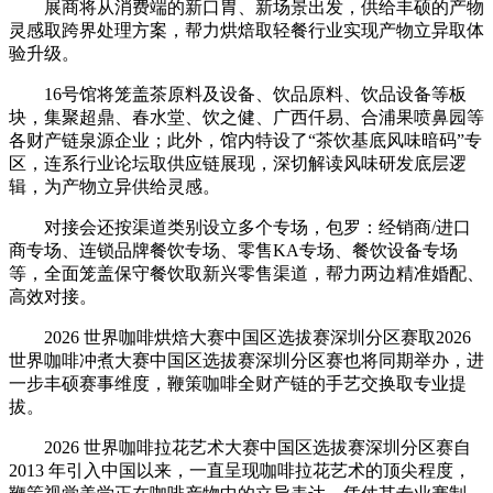
展商将从消费端的新口胃、新场景出发，供给丰硕的产物
灵感取跨界处理方案，帮力烘焙取轻餐行业实现产物立异取体
验升级。
16号馆将笼盖茶原料及设备、饮品原料、饮品设备等板
块，集聚超鼎、春水堂、饮之健、广西仟易、合浦果喷鼻园等
各财产链泉源企业；此外，馆内特设了“茶饮基底风味暗码”专
区，连系行业论坛取供应链展现，深切解读风味研发底层逻
辑，为产物立异供给灵感。
对接会还按渠道类别设立多个专场，包罗：经销商/进口
商专场、连锁品牌餐饮专场、零售KA专场、餐饮设备专场
等，全面笼盖保守餐饮取新兴零售渠道，帮力两边精准婚配、
高效对接。
2026 世界咖啡烘焙大赛中国区选拔赛深圳分区赛取2026
世界咖啡冲煮大赛中国区选拔赛深圳分区赛也将同期举办，进
一步丰硕赛事维度，鞭策咖啡全财产链的手艺交换取专业提
拔。
2026 世界咖啡拉花艺术大赛中国区选拔赛深圳分区赛自
2013 年引入中国以来，一直呈现咖啡拉花艺术的顶尖程度，