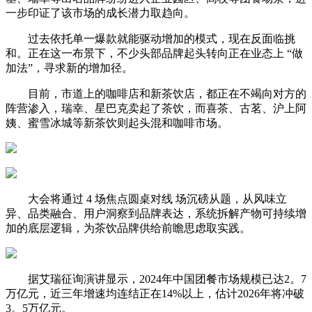
一步印证了该市场的成长潜力取趋向。
过去依托单一爆款就能驱动增加的模式，现在反面临挑
和。正在这一布景下，不少头部品牌起头转向正在业态上 “做
加法”，寻求新的增加径。
目前，市道上的咖啡店和新茶饮店，都正在不竭向对方的
阵营渗入，瑞幸、星巴克卖起了茶饮，而喜茶、古茗、沪上阿
姨、蜜雪冰城等新茶饮则起头混和咖啡市场。
大会将通过 4 场焦点圆桌对线 场沉磅从题，从风味立
异、品类融合、用户洞察到品牌表达，系统拆解产物可持续增
加的底层逻辑，为茶饮品牌供给前瞻思虑取实践。
据艾瑞征询演讲显示，2024年中国团餐市场规模已达2。7
万亿元，近三年增速均连结正在14%以上，估计2026年将冲破
3。5万亿元。