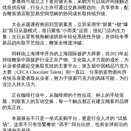
参展商可成立上下逛合做关系，采购方可以或许间接触达
优良供应链，行业人士亦可通过交换洞察趋向、共享资本，配
合鞭策酒店取贸易空间范畴的协同成长取持续升级。
大会从题课程将回归贸易素质，立异采用学“留量”+锁“爆
款”双日从题模式，首日聚焦“小而美”运营，强化门店内生力
量；次日从零售视角解读烘焙年轻化系统性升级，并供给冬季
新品趋向取手艺指点，鞭策全维度冲破。
同样由上海博华开办的上海国际披萨大师赛，自2013年起
持续鞭策中国披萨行业正在产物、文化取人才方面的成长，为
从业者搭建起交换取竞技的主要平台；第五届中国精品巧克力
大赛（CFCA Chocolate Talent）则一直以、分享的姿势面向所
有快乐喜爱者取从业者，努力于摸索巧克力的风味可能，为行
业注入持久活力。
正在咖啡行业中，从咖啡师的个性拉花、杯上的手绘笑
脸，到取客人的互动交换，每一个触点都正在建立顾客对品牌
的实正在。
本届展会不只是一坐式采购平台，更是行业人才的 “试炼
场”。这里不只有浩繁餐饮 “高手” 同台比拼，也有全球前沿的
烹调身手展现。