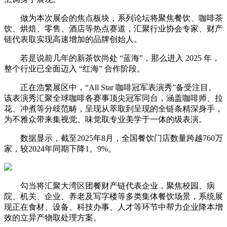
做为本次展会的焦点板块，系列论坛将聚焦餐饮、咖啡茶
饮、烘焙、零售、酒店等热点赛道，汇聚行业协会专家、财产
链代表取实现高速增加的品牌创始人。
若是说前几年的新茶饮尚处 “蓝海”，那么进入 2025 年，
整个行业已全面迈入 “红海” 合作阶段。
正在浩繁展区中，“All Star 咖啡冠军表演秀”备受注目。
该表演秀汇聚全球咖啡各赛事顶尖冠军同台，涵盖咖啡师、拉
花、冲煮等分歧范畴，呈现从萃取到呈现的全链条精深身手，
为不雅众带来集视觉、味觉取专业美学于一体的级表演。
数据显示，截至2025年8月，全国餐饮门店数量跨越760万
家，较2024年同期下降1。9%。
勾当将汇聚大湾区团餐财产链代表企业，聚焦校园、病
院、机关、企业、养老及写字楼等多类集体餐饮场景，系统展
现正在食材、设备、科技办事、人才等环节中帮力企业降本增
效的立异产物取处理方案。