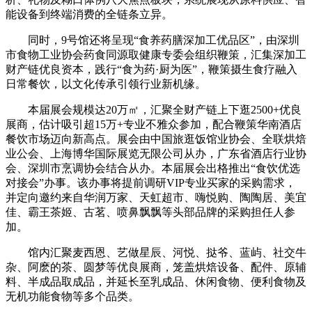
能设备到终端消费的全链条立异。
同时，9号馆还将呈现“食养药膳深加工优品区”，由深圳
市食物工业协会药食同源取健康专委会组织鞭策，汇集深加工
财产链优良资本，践行“食为药·厨为医”，鞭策摄生食疗融入
日常餐饮，以文化传承引领行业新机缘。
本届展会规模达20万㎡，汇聚全财产链上下逛2500+优良
展商，估计吸引超15万+专业不雅众参加，配合鞭策华南酒店
餐饮市场迈向新高点。展会由中国旅逛饭馆业协会、全联烘焙
业公会、上海博华国际展览无限公司从办，广东省酒店行业协
会、深圳市烹调协会结合从办。本届展会出格推出“食饮优选
对接会”办事。该办事将提前调研VIP专业买家的采购需求，
并定向邀约来自华润万家、天虹超市、嗨悦购、陶陶居、美宜
佳、霸王茶姬、古茗、喷鼻飘飘等头部品牌的采购担任人参
加。
馆内汇聚麦西恩、艺做星辰、河悦、挞爷、蓝屿、社交牛
杂、阿麽的茶、圆梦等优良展商，笼盖烘焙设备、配件、原辅
料、半成品取成品，并延长至乳成品、休闲食物、便利食物及
无机功能食物等多个品类。