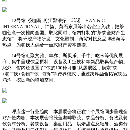
12号馆“茶咖新”将汇聚浪拓、菲诺、HAN & C
INTERNATIONAL、怡扬、黄石东贝等出名企业入驻，把茶
咖创意一次推向全国。取此同时，馆内打制的“茶饮全财产生
态馆”，将环绕产物研发、文化塑制、商贸对接及品牌出海等
热点，为餐饮人供给一坐式财产资本链接。
14号馆汇聚文雅、丰亦、斯贝乐、千牛、吃米等优良展
商，集中呈现饮品原料、设备及工业饮料等新品取典范产物。
此外，馆内还设置了“饮的100种可能”从题展区，摸索“饮
+餐”“饮+食物”“饮+包拆”等跨界模式，通过跨界融合拓宽饮品
鸿沟，挖掘新的增加空间。
呼应这一行业趋向，本届展会将正在12个展馆同步呈现全
财产链内容。本次展会将笼盖咖啡取茶、饮品分析、食物及餐
饮食材分析、餐饮设备、桌面用品、烘焙甜点及轻餐、酒类分
析、礼物及糊口体例八大焦点板块，系统展现从原料供应、智