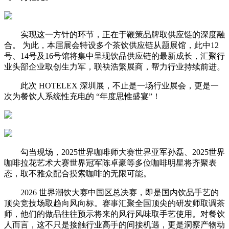
实现这一方针的环节，正在于鞭策品牌取供应链的深度融
合。 为此，本届展会特设多个茶饮供应链从题展馆，此中12
号、14号及16号馆将集中呈现饮品供应链的最新成长，汇聚行
业头部企业取创生力军，联袂浩繁展商，帮力行业持续前进。
此次 HOTELEX 深圳展，不止是一场行业展会，更是一
次为餐饮人系统性充电的 “年度思惟盛宴”！
勾当现场，2025世界咖啡师大赛世界亚军孙磊、2025世界
咖啡拉花艺术大赛世界冠军陈卓豪等多位咖啡明星将齐聚表
态，取不雅众配合摸索咖啡的无限可能。
2026 世界潮饮大赛中国区总决赛，即是国内饮品手艺的
顶尖竞技场取趋向风向标。赛事汇聚全国顶尖的研发师取调茶
师，他们的做品往往预示将来的风行风味取手艺使用。对餐饮
人而言，这不只是接触行业高手的间接机遇，更是洞察产物动