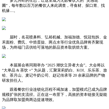
多元兴旺的生态，让这里成为无数餐饮人的 “灵感花
圃”，每年数以百万的餐饮人来此调查，寻食材、探口胃、找
机缘…。
届时，名花喷鼻料、弘裕机械、加福加德、悦冠包拆、金
禾面粉、费氏、中焙蛋挞、两点水等行业优良品牌将齐聚现
场，为终端门店供给可落地的新品资本取烘焙方案。
本届展会将同期举办 “2025 潮饮立异者大会”。大会将以
“大单品 & 茶饮 +” 为从题，汇聚茉莉奶白、KOI、乐乐茶、放
哈、茶月山、麦记牛奶公司、赵记传承等 20 余家品牌的产物
研发担任人。
跟着餐饮行业连锁化历程不竭加速，加盟模式已成为品牌
规模扩张的支流径。正在这一布景下，高效的资本链接无疑能
为品牌取加盟商两边提速增效。