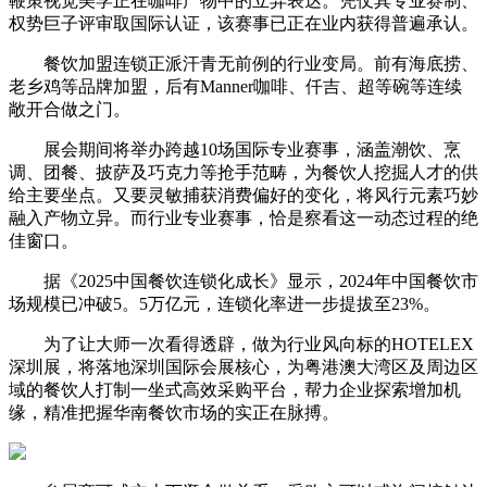
鞭策视觉美学正在咖啡产物中的立异表达。凭仗其专业赛制、
权势巨子评审取国际认证，该赛事已正在业内获得普遍承认。
餐饮加盟连锁正派汗青无前例的行业变局。前有海底捞、
老乡鸡等品牌加盟，后有Manner咖啡、仟吉、超等碗等连续
敞开合做之门。
展会期间将举办跨越10场国际专业赛事，涵盖潮饮、烹
调、团餐、披萨及巧克力等抢手范畴，为餐饮人挖掘人才的供
给主要坐点。又要灵敏捕获消费偏好的变化，将风行元素巧妙
融入产物立异。而行业专业赛事，恰是察看这一动态过程的绝
佳窗口。
据《2025中国餐饮连锁化成长》显示，2024年中国餐饮市
场规模已冲破5。5万亿元，连锁化率进一步提拔至23%。
为了让大师一次看得透辟，做为行业风向标的HOTELEX
深圳展，将落地深圳国际会展核心，为粤港澳大湾区及周边区
域的餐饮人打制一坐式高效采购平台，帮力企业探索增加机
缘，精准把握华南餐饮市场的实正在脉搏。