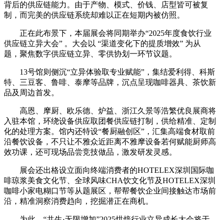
背后的供应链能力。由于产物、模式、价钱、店型皆可被复
制，而完美的供应链系统却难以正在短期内被仿照。
正在此布景下，本届展会将同期举办“2025年度食饮行业
供应链立异大会” 。大会以 “渠道变化下的提质增效” 为从
题，聚焦数字供应链立异、零供协划一环节议题。
13号馆则侧沉“立异体验取专业赋能”，集结爱利得、科斯
特、三豆客、鲁啡、泰摩等品牌，沉点呈现咖啡器具、茶饮新
品及周边首发。
高恩、摩厨、欧乐德、炉益、浙江久景等浩繁优良展商将
入驻本馆，环绕设备供应取团餐供应链打制，供给精准、定制
化的处理方案。馆内还特设“餐厨融创区”，汇集高端食材取前
沿餐饮设备，不只让不雅众近距离不雅摩设备若何赋能厨师高
效功课，还可现场品尝竞技做品，激发研发灵感。
展会还出格设立面向终端消费者的HOTELEX深圳国际咖
啡琼浆美食文化节、全球风味CHA饮文化节及HOTELEX深圳
咖啡小家电糊口节等从题展区，帮帮餐饮企业间接触达市场前
沿，精准洞察消费趋向，挖掘潜正在商机。
为此，“共生·无限增加”2025烘焙行业立异成长大会将于