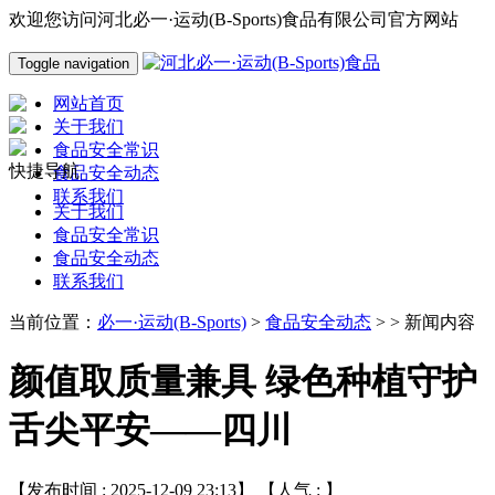
欢迎您访问河北必一·运动(B-Sports)食品有限公司官方网站
Toggle navigation
网站首页
关于我们
食品安全常识
快捷导航
食品安全动态
联系我们
关于我们
食品安全常识
食品安全动态
联系我们
当前位置：
必一·运动(B-Sports)
>
食品安全动态
> > 新闻内容
颜值取质量兼具 绿色种植守护
舌尖平安——四川
【发布时间 : 2025-12-09 23:13】 【人气 :
】