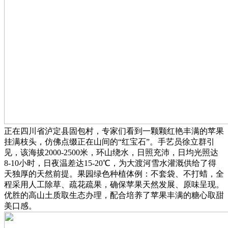
正在四川省泸定县固包村，专家们看到一颗颗红艳丰满的苹果
挂满枝头，仿佛点缀正在山间的“红宝石”。手艺员徐立群引
见，该海拔2000-2500米，环山绕水，日照充沛，日均光照达
8-10小时，日夜温差达15-20℃，为大渡河雪水灌溉供给了得
天独厚的天然前提。果园绿色种植体例：不套袋、不打蜡，全
程采用人工除草、疏花疏果，确保苹果天然发展、原味呈现。
优胜的高山土质取生态办理，配合培养了苹果丰满的糖心取甜
美口感。