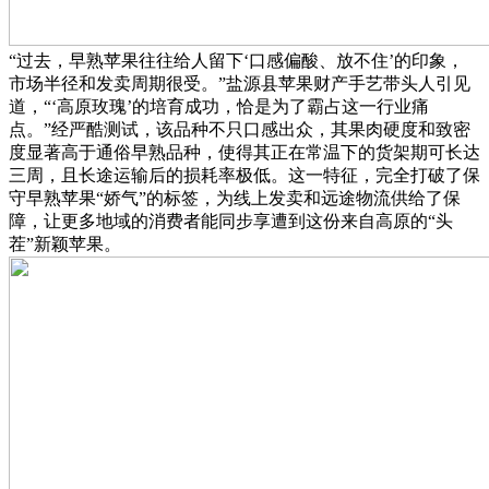
“过去，早熟苹果往往给人留下‘口感偏酸、放不住’的印象，
市场半径和发卖周期很受。”盐源县苹果财产手艺带头人引见
道，“‘高原玫瑰’的培育成功，恰是为了霸占这一行业痛
点。”经严酷测试，该品种不只口感出众，其果肉硬度和致密
度显著高于通俗早熟品种，使得其正在常温下的货架期可长达
三周，且长途运输后的损耗率极低。这一特征，完全打破了保
守早熟苹果“娇气”的标签，为线上发卖和远途物流供给了保
障，让更多地域的消费者能同步享遭到这份来自高原的“头
茬”新颖苹果。