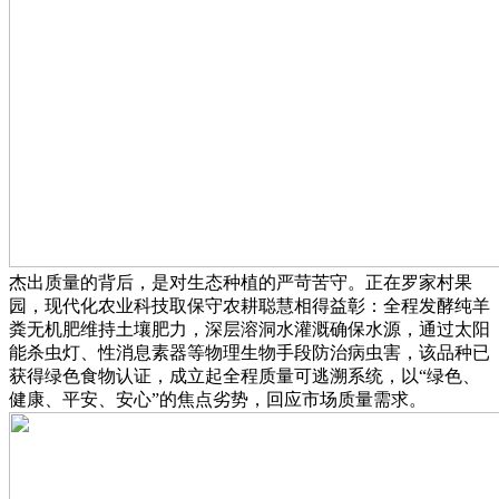
杰出质量的背后，是对生态种植的严苛苦守。正在罗家村果
园，现代化农业科技取保守农耕聪慧相得益彰：全程发酵纯羊
粪无机肥维持土壤肥力，深层溶洞水灌溉确保水源，通过太阳
能杀虫灯、性消息素器等物理生物手段防治病虫害，该品种已
获得绿色食物认证，成立起全程质量可逃溯系统，以“绿色、
健康、平安、安心”的焦点劣势，回应市场质量需求。