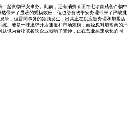
二起食物平安事务。此前，还有消费者正在七珍菌菇荟产物中
模式虽然带来了显著的规模效应，但也给食物平安办理带来了严峻挑
竣息争，但雷同事务的频频发生，出其正在供应链办理和加盟店
系统。若是一味逃求开店速度和市场规模，而轻忽对加盟商的严
问题也为食物取餐饮企业敲响了警钟，正在营业高速成长的同