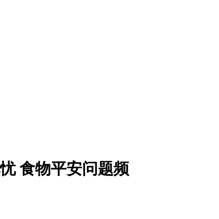
现忧 食物平安问题频