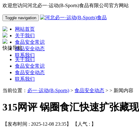
欢迎您访问河北必一·运动(B-Sports)食品有限公司官方网站
Toggle navigation
网站首页
关于我们
食品安全常识
快捷导航
食品安全动态
联系我们
关于我们
食品安全常识
食品安全动态
联系我们
当前位置：
必一·运动(B-Sports)
>
食品安全动态
> > 新闻内容
315网评 锅圈食汇快速扩张藏
【发布时间 : 2025-12-08 23:35】 【人气 :
】