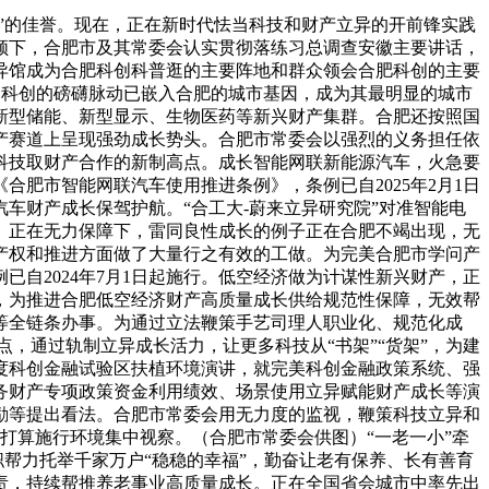
要”的佳誉。现在，正在新时代怯当科技和财产立异的开前锋实践
领下，合肥市及其常委会认实贯彻落练习总调查安徽主要讲话，
异馆成为合肥科创科普逛的主要阵地和群众领会合肥科创的主要
城市，科创的磅礴脉动已嵌入合肥的城市基因，成为其最明显的城市
新型储能、新型显示、生物医药等新兴财产集群。合肥还按照国
产赛道上呈现强劲成长势头。合肥市常委会以强烈的义务担任依
科技取财产合作的新制高点。成长智能网联新能源汽车，火急要
肥市智能网联汽车使用推进条例》，条例已自2025年2月1日
车财产成长保驾护航。“合工大-蔚来立异研究院”对准智能电
。正在无力保障下，雷同良性成长的例子正在合肥不竭出现，无
产权和推进方面做了大量行之有效的工做。为完美合肥市学问产
自2024年7月1日起施行。低空经济做为计谋性新兴财产，正
，为推进合肥低空经济财产高质量成长供给规范性保障，无效帮
等全链条办事。为通过立法鞭策手艺司理人职业化、规范化成
点，通过轨制立异成长活力，让更多科技从“书架”“货架”，为建
度科创金融试验区扶植环境演讲，就完美科创金融政策系统、强
务财产专项政策资金利用绩效、场景使用立异赋能财产成长等演
励等提出看法。合肥市常委会用无力度的监视，鞭策科技立异和
长打算施行环境集中视察。（合肥市常委会供图）“一老一小”牵
职帮力托举千家万户“稳稳的幸福”，勤奋让老有保养、长有善育
责，持续帮推养老事业高质量成长。正在全国省会城市中率先出