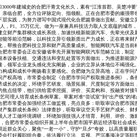
和3000年建城史的合肥汗青文化长久，素有“江淮首郡、吴楚冲
、亲临合肥，全方位评脉定向、指领航。正在合肥市委的顽强带
下层实践，为努力谱写中国式现代化合肥篇章做出贡献。安徽立
。2万人，P1。35万亿元。做为一座兼具科技活力取人文底蕴的
建立财产集群梯次成长系统，加速扶植新能源汽车、先辈光伏及
智能等前沿范畴，以科技立异引领新质出产力成长，正在将来财
化，帮推合肥科技立异和财产高质量成长。智能网联汽车是当前
肥市常委会正在安徽省率先开展智能网联汽车范畴立法，制定《合
本设备扶植、交通违法和变乱处置等方面做出，为推进新能源汽
接，领军企业龙头感化充实阐扬，企业的立异从体地位不竭强化
力构成和成长中阐扬着主要感化。合肥做为立异高地，正在学问
产权高地，市常委会制定《合肥市学问产权取推进条例》，条例已
济成长的决定，环绕手艺研发、场景拓展、尺度制定等方面做出
的焦点纽带，他们供给需求挖掘、评价、买卖构和、投融资对接
艺司理人培育成长条例草案。草案对准“尝试室”到“出产线”的堵
合肥市常委会加强经济工做监视，亮点良多：听取审议合肥市国
财产集群成长条例》法律查抄，听取审议空天手艺财产成长、财
强人才工做环境调研，环绕加强技强人才培育、利用、评价、激
1日，合肥市常委会组织开展上半年合肥市国平易近经济取社会成
近群众关心，聚焦“一老一小”，守护“旦夕”夸姣，以高质量履
委会打好履职组合拳，依法履行立法、监视、严沉事项决定等职