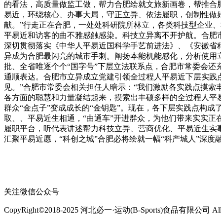
的看法，高质量做监工做，帮力合肥绘就文旅新画卷，帮推合
易近，环绕核心、办事大局，守正立异、依法履职，创制性做
献。”行走正在合肥，一处处科研院所林立，各类科技型企业、
平易近和访客的曲不雅感触感染。科技立异离不开护航。合肥
深切贯彻落实《中华人平易近国科学手艺前进法》、《安徽省
异成为合肥最闪亮的城市手刺。阐扬本能机能感化，分析使用
批、全省唯逐个个“国字号”下层立法联系点，合肥市常委会还
通顺表达。合肥市立异成立党建引领全过程人平易近下层实践
见。”合肥市常委会相关担任人暗示：“我们激励各实践点摸索
各方面的聪慧和力量凝结起来，摸索出丰硕多样的全过程人平
群众“金点子”变成成长的“金钥匙”。现在，各下层实践点构成
取、、平易近生相通，“曲通车”开进群众，为他们带来实实
履职平台，听代表讲述帮力科技立异、营商优化、平易近生实
汇聚平易近愿，“科创之城”合肥必将绘就一幅“科产城人”深度
关注微信公众号
CopyRight©2018-2025 河北必一·运动(B-Sports)食品有限公司 All Ri