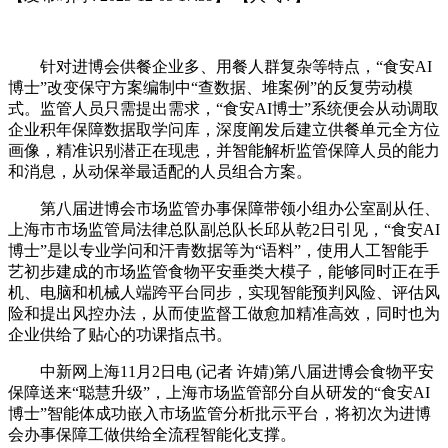
针对进博会供餐企业多、用餐人群复杂等特点，“食安AI
博士”改变保守方案编制中“查数据、堆案例”的反复劳动模
式。监管人员只需提出需求，“食安AI博士”系统便会从动调取
企业积年保障数据取学问库，深度阐发后建立供餐单元全方位
画像，精准识别潜正在现患，并智能解析监管保障人员的能力
和消息，从动保举最适配的人员组合方案。
第八届进博会市场监管办事保障带领小组办公室副从任、
上海市市场监管局法律总队副总队长邱从乾2日引见，“食安AI
博士”是以专业学问和汗青数据等为“语料”，使用人工智能手
艺初步建成的市场监管食物平安垂类大模子，能够同时正在手
机、电脑和机械人端跨平台同步，实现智能预判风险、评估风
险和提出风控办法，从而使监督工做愈加精准高效，同时也为
企业供给了贴心的功课指点书。
中新网上海11月2日电 (记者 许婧)第八届进博会食物平安
保障送来“聪慧升级”，上海市场监管部分自从研发的“食安AI
博士”智能体成功嵌入市场监管分析批示平台，将初次为进博
会办事保障工做供给全流程智能化支撑。