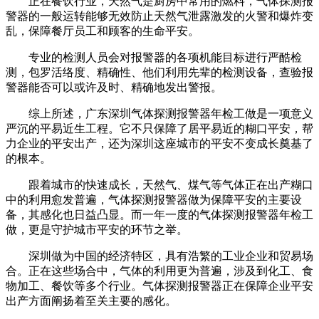
正在餐饮行业，天然气是厨房中常用的燃料，气体探测报
警器的一般运转能够无效防止天然气泄露激发的火警和爆炸变
乱，保障餐厅员工和顾客的生命平安。
专业的检测人员会对报警器的各项机能目标进行严酷检
测，包罗活络度、精确性、他们利用先辈的检测设备，查验报
警器能否可以或许及时、精确地发出警报。
综上所述，广东深圳气体探测报警器年检工做是一项意义
严沉的平易近生工程。它不只保障了居平易近的糊口平安，帮
力企业的平安出产，还为深圳这座城市的平安不变成长奠基了
的根本。
跟着城市的快速成长，天然气、煤气等气体正在出产糊口
中的利用愈发普遍，气体探测报警器做为保障平安的主要设
备，其感化也日益凸显。而一年一度的气体探测报警器年检工
做，更是守护城市平安的环节之举。
深圳做为中国的经济特区，具有浩繁的工业企业和贸易场
合。正在这些场合中，气体的利用更为普遍，涉及到化工、食
物加工、餐饮等多个行业。气体探测报警器正在保障企业平安
出产方面阐扬着至关主要的感化。