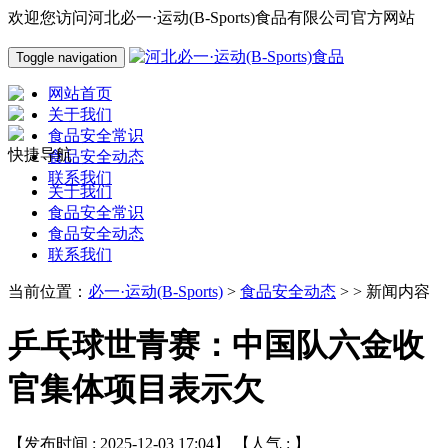
欢迎您访问河北必一·运动(B-Sports)食品有限公司官方网站
Toggle navigation
网站首页
关于我们
食品安全常识
快捷导航
食品安全动态
联系我们
关于我们
食品安全常识
食品安全动态
联系我们
当前位置：
必一·运动(B-Sports)
>
食品安全动态
> > 新闻内容
乒乓球世青赛：中国队六金收
官集体项目表示欠
【发布时间 : 2025-12-03 17:04】 【人气 :
】