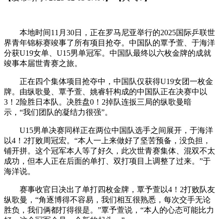
本地时间11月30日，正在罗马尼亚举行的2025国际乒联世
界青年锦标赛竣事了所有项目抢夺。中国队的覃予萱、于海洋
分获U19女单、U15男单冠军。中国队最终以六枚金牌的成就
竣事本届世青赛之旅。
正在四个集体项目抢夺中，中国队仅获得U19女团一枚金
牌。由纵歌曼、覃予萱、姚睿轩构成的中国队正在决赛中以
3！2险胜日本队。决胜盘0！2掉队连扳三局的纵歌曼暗
示，“我们团队的凝结力很强”。
U15男单决赛同样正在两位中国队选手之间展开，于海洋
以4！2打败周冠宏。“本人一上来做好了坚苦预备，没负担，
铺开拼。这个冠军本人等了好久，此次世青赛集体、混双不太
成功，但本人正在后面的单打、双打项目上调整了过来。”于
海洋说。
赛事收官日决出了单打四枚金牌，覃予萱以4！2打败队友
纵歌曼，“角逐博得不容易，我们相互很熟悉，每次交手无论
胜负，我们俩都打得很是。”覃予萱说，“本人的心态可能比力