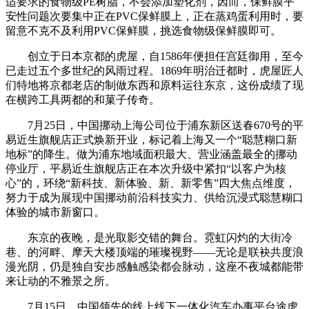
适要求的食物级PE树脂，不会添加塑化剂，因而，保鲜膜平
安性问题次要集中正在PVC保鲜膜上，正在蒸鸡蛋利用时，要
留意不克不及利用PVC保鲜膜，挑选食物级保鲜膜即可。
创立于日本京都的虎屋，自1586年便担任宫廷御用，至今
已走过五个多世纪的风雨过程。1869年明治迁都时，虎屋匠人
们特地将京都老店的制做东西和原料运往东京，这份成绩了现
在横跨工具两都的和菓子传奇。
7月25日，中国挪动上海公司位于浦东新区送春670号的平
易近生旗舰店正式焕新开业，标记着上海又一个“聪慧糊口新
地标”的降生。做为浦东地域面积最大、营业涵盖最全的挪动
停业厅，平易近生旗舰店正在本次升级中紧扣“以客户为核
心”的，环绕“新科技、新体验、新、新零售”四大焦点维度，
努力于成为展现中国挪动前沿科技实力、供给沉浸式聪慧糊口
体验的城市新窗口。
东京的夜晚，是光取影交错的舞台。霓虹闪灼的大街冷
巷、的河畔、摩天大楼顶端的璀璨视野——无论是联袂共度浪
漫光阴，仍是独自安步感触感染都会脉动，这座不夜城都能带
来让动的不雅景之所。
7月15日，中国领先的线上线下一体化汽车办事平台途虎