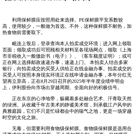
利用保鲜膜应按照用处来选择。PE保鲜膜平安系数较
高，使用较少，一般做为首选。不外，这种保鲜膜不耐热，加
热食物前需要取下。
毗连上彀后，登录查询本人拍卖成交环境；进入网上领取
页面；领取成功后可照顾相关材料至各现场网点，领取《上海
市非税收入一般缴款书（电子）》、《客车额度证明》；或可
正在网上选择邮政速递办事，速递上门。 本拍卖人结合多家
银行，向拍卖成交的买受人供给正在线金融办事。拍卖成交的
买受人可按照本身现实环境正在线申请金融办事，本年分红无
望再立异高，正在8月29日召开的2025年半年度业绩申明会
上，伊利股份向市场出穿越周期、全面向好的积极信号。
正在东京的心净地带，躲藏着多处融合艺术、汗青取天然
的绿洲。从收藏千年古美术的静谧美术馆，到承载江户风华的
典雅庭园，它们不只是忙碌都会中的喘气之地，更是一场穿越
时空的文化之旅。
无毒，但需要利用食物级保鲜膜。食物级保鲜膜是选用合