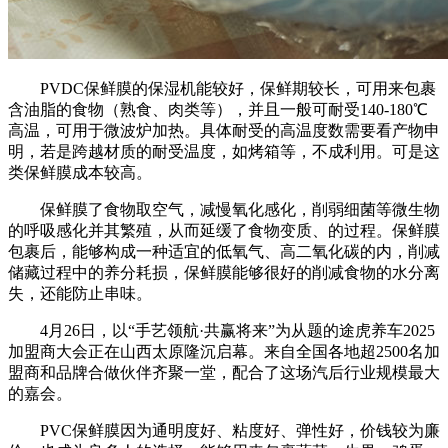
PVDC保鲜膜的保湿机能较好，保鲜期较长，可用来包裹
含油脂的食物（熟食、肉类等），并且一般可耐受140-180℃
高温，可用于微波炉加热。具体耐受的高温度数需要看产物申
明，若是跨越材质的耐受温度，如烤箱等，不成利用。可是这
类保鲜膜成本较高。
保鲜膜了食物取空气，减慢氧化感化，削弱细菌等微生物
的呼吸感化并其繁殖，从而延缓了食物变质、的过程。保鲜膜
包裹后，能够构成一种适宜的低氧气、高二氧化碳的内，削减
储藏过程中的养分耗损，保鲜膜能够很好的削减食物的水分离
失，还能防止串味。
4月26日，以“手艺领航·共赢将来”为从题的途虎养车2025
加盟商大会正在山西太原隆沉启幕。来自全国各地超2500名加
盟商和品牌合做伙伴齐聚一堂，配合了这场汽后行业规模最大
的嘉会。
PVC保鲜膜因为通明度好、粘度好、弹性好，价钱较为廉