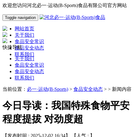
欢迎您访问河北必一·运动(B-Sports)食品有限公司官方网站
Toggle navigation
网站首页
关于我们
食品安全常识
快捷导航
食品安全动态
联系我们
关于我们
食品安全常识
食品安全动态
联系我们
当前位置：
必一·运动(B-Sports)
>
食品安全动态
> > 新闻内容
今日导读：我国特殊食物平安
程度提拔 对劲度超
【发布时间 : 2025-12-02 16:34】 【人气 :
】