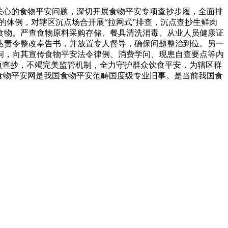
关心的食物平安问题，深切开展食物平安专项查抄步履，全面排
的体例，对辖区沉点场合开展“拉网式”排查，沉点查抄生鲜肉
食物。严查食物原料采购存储、餐具清洗消毒、从业人员健康证
达责令整改奉告书，并放置专人督导，确保问题整治到位。另一
问，向其宣传食物平安法令律例、消费学问、现患自查要点等内
项查抄，不竭完美监管机制，全力守护群众饮食平安，为辖区群
食物平安网是我国食物平安范畴国度级专业旧事。是当前我国食