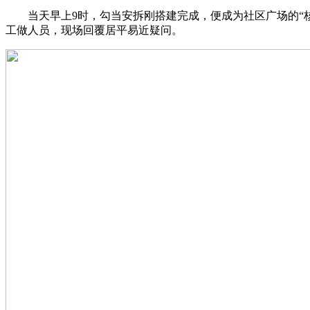
当天早上9时，勾当安拆刚搭建完成，便成为社区广场的“核
工做人员，现场回覆居平易近疑问。