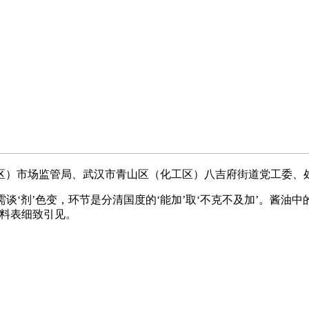
）市场监管局、武汉市青山区（化工区）八吉府街道党工委、
谈‘剂’色变，环节是分清国度的‘能加’取‘不克不及加’。酱油
配料表细致引见。