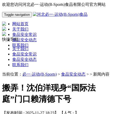
欢迎您访问河北必一·运动(B-Sports)食品有限公司官方网站
Toggle navigation
网站首页
关于我们
食品安全常识
快捷导航
食品安全动态
联系我们
关于我们
食品安全常识
食品安全动态
联系我们
当前位置：
必一·运动(B-Sports)
>
食品安全动态
> > 新闻内容
搬弄！沈伯洋现身“国际法
庭”门口赖清德下号
【发布时间 : 2025-11-27 18:23】 【人气 :
】