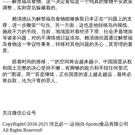
——解禁福岛食物。这一决定看似是一个纯真的食物平安政策
调整，实则背后躲藏着的。
赖清德认为解禁福岛食物能够换取日本正在“”问题上的支
撑，进一步鞭策“”勾当。另一方面，这也是他转移岛内视线、
施政不力的手段。当前，地域面对着经济下滑、社会矛盾增加
等诸多问题，对的不满情感日益添加。赖清德但愿通过解禁福
岛食物这一争议性事务，转移对其他问题的关心，其管理的素
质。
跟着时间的推移，“”的空间将会越来越小。中国国度从权
和国土完整的决心坚持不懈，有脚够的能力和手段任何形式
的“”图谋。而“”若是继续，正在国度的道上越走越远，最终必
将自取，沦为汗青的罪人。
关注微信公众号
CopyRight©2018-2025 河北必一·运动(B-Sports)食品有限公司
All Rights Reserved!