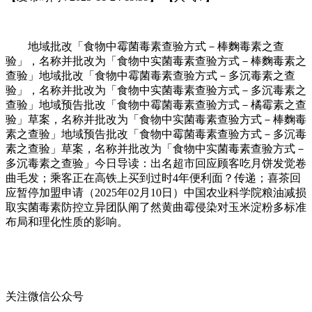
地域批改「食物中霉菌毒素查验方式－棒麴毒素之查
验」，名称并批改为「食物中实菌毒素查验方式－棒麴毒素之
查验」地域批改「食物中霉菌毒素查验方式－多沉毒素之查
验」，名称并批改为「食物中实菌毒素查验方式－多沉毒素之
查验」地域预告批改「食物中霉菌毒素查验方式－橘霉素之查
验」草案，名称并批改为「食物中实菌毒素查验方式－棒麴毒
素之查验」地域预告批改「食物中霉菌毒素查验方式－多沉毒
素之查验」草案，名称并批改为「食物中实菌毒素查验方式－
多沉毒素之查验」今日导读：出名超市回应顾客吃月饼发觉卷
曲毛发；乘客正在高铁上买到过时4年便利面？传递；喜茶回
应暂停加盟申请（2025年02月10日）中国农业科学院粮油减损
取实菌毒素防控立异团队阐了然黄曲霉侵染对玉米淀粉多标准
布局和理化性质的影响。
关注微信公众号