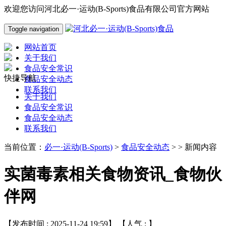
欢迎您访问河北必一·运动(B-Sports)食品有限公司官方网站
Toggle navigation
网站首页
关于我们
食品安全常识
快捷导航
食品安全动态
联系我们
关于我们
食品安全常识
食品安全动态
联系我们
当前位置：
必一·运动(B-Sports)
>
食品安全动态
> > 新闻内容
实菌毒素相关食物资讯_食物伙
伴网
【发布时间 : 2025-11-24 19:59】 【人气 :
】