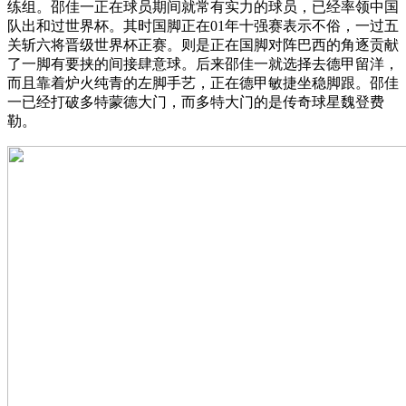
练组。邵佳一正在球员期间就常有实力的球员，已经率领中国
队出和过世界杯。其时国脚正在01年十强赛表示不俗，一过五
关斩六将晋级世界杯正赛。则是正在国脚对阵巴西的角逐贡献
了一脚有要挟的间接肆意球。后来邵佳一就选择去德甲留洋，
而且靠着炉火纯青的左脚手艺，正在德甲敏捷坐稳脚跟。邵佳
一已经打破多特蒙德大门，而多特大门的是传奇球星魏登费
勒。