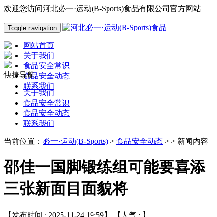
欢迎您访问河北必一·运动(B-Sports)食品有限公司官方网站
Toggle navigation
网站首页
关于我们
食品安全常识
快捷导航
食品安全动态
联系我们
关于我们
食品安全常识
食品安全动态
联系我们
当前位置：
必一·运动(B-Sports)
>
食品安全动态
> > 新闻内容
邵佳一国脚锻练组可能要喜添
三张新面目面貌将
【发布时间 : 2025-11-24 19:59】 【人气 :
】