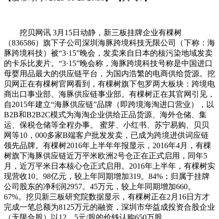
挖贝网讯 3月15日动静，新三板挂牌企业有棵树
（836586）旗下子公司深圳海豚跨境科技无限公司（下称：海
豚跨境科技）被“3·15”晚会，发卖来自日本的核污染地域发卖
的卡乐比麦片。“3·15”晚会称，海豚跨境科技号称是中国进口
母婴用品最大的供应链平台，为国内浩繁的电商供给货源。挖
贝网正在有棵树官网看到，有棵树旗下包罗两大板块：跨境电
商出口事业部、海豚供应链事业部。有棵树正在其官网引见，
自2015年建立“海豚供应链”品牌（即跨境海淘进口营业），以
B2B和B2B2C模式为海淘企业供给正品货源、海外仓储、集
运、保税仓储等全程办事。 蜜芽、小红书、苏宁易购、贝贝
网等10，000多家B端客户批发发卖，已成为跨境进供词应链
领先品牌。有棵树2016年上半年年报显示，2016年4月，有棵
树旗下海豚供应链近万平米欧洲2号仓正在正式启用，同年5
月，近万平米日本核心仓正式启用。2016年上半年，有棵树实
现营收10。98亿元，较上年同期增加319。84%；归属于挂牌
公司股东的净利润2957。45万元，较上年同期增加660。
67%。挖贝新三板研究院数据显示，有棵树正在2月16日方才
完成一笔总额为8125万元的融资，深圳市华益成投资合股企业
（无限合股）以12。5元/股的价钱认购650万股。