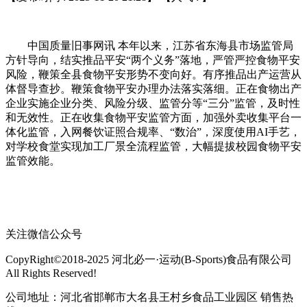
中国质量旧事网讯 本年以来，江苏省东海县市场监管局
方针导向，结实推品平安“两个义务”落地，严管严控食物平安
风险，鞭策全县食物平安形势不变向好。有序推品出产运营从
体督导查抄。鞭策食物平安办理办法落实落细。正在食物出产
企业实施企业分类、风险分级、监管分等“三分”监管，及时性
和无效性。正在收集食物平安监管方面，加强外卖收集平台一
体化监管，入网餐饮证照合规率、“数治”，深度使用AI手艺，
对学校食堂实现加工厂景全流程监管，大幅提拔校园食物平安
监管效能。
关注微信公众号
CopyRight©2018-2025 河北必一·运动(B-Sports)食品有限公司
All Rights Reserved!
公司地址：河北省邯郸市大名县王村乡食品工业园区 销售热