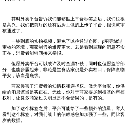
其时外卖平台告诉我们能够贴上堂食标签之后，我们也很
是高兴。我们把前厅的还有后厨工做的上传了平台，很快就审
核通过了。
一镜到底的实拍视频，避免了以往通过盗图、p图等绕过
审核的环境，商家制假的难度更大。若是看到展现的消息不实
正在，消费者能够间接来举报。
但愿外卖平台可以或许及时查漏补缺，同时也但愿监管部
分，也能步履起来，非论是堂食店家仍是外卖档口，保障食物
平安，该当是底线。
商家侵害了消费者的知情权和选择权。做为平台呢，你供
给的消息该当是实正在、无效，你对于商家要尽到根基的审核
权利，让良多商家过关明显是不合错误的，是有的。
加了这个标签之后，平台可能给了一些额外的流量。客人
看到这个标签，对我们线上的信赖感愈加加强了一些。同比客
岁的数据。