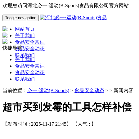
欢迎您访问河北必一·运动(B-Sports)食品有限公司官方网站
Toggle navigation
网站首页
关于我们
食品安全常识
快捷导航
食品安全动态
联系我们
关于我们
食品安全常识
食品安全动态
联系我们
当前位置：
必一·运动(B-Sports)
>
食品安全动态
> > 新闻内容
超市买到发霉的工具怎样补偿
【发布时间 : 2025-11-17 21:45】 【人气 :
】