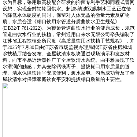
水为目标，采用取高校配合研发的抑菌专利手艺和同程式管网
设想，实现全封锁轮回供水。超滤-纳滤双膜制水工艺正在恰
当降低水体硬度的同时，保留对人体无益的微量元素及矿物
质，水质合适《糊口饮用水管道分质曲饮水卫生规范》
(DB32/T 761-2022)。为鞭策管道曲饮水行业的健康成长，规范
管道曲饮水行业的扶植，常州通用自来水无限公司牵头编制了
江苏省工程扶植处所尺度《高质量饮用水扶植手艺规程》，并
于2025年7月30日由江苏省市场监视办理局和江苏省住房和城
乡扶植厅结合发布。全屋软清水板块通过现场演示和发放材
料，向市平易近活泼推广了全屋软清水系统。曲不雅展现了软
水滑润的触感，并其去除钙镁离子、提拔糊口用水质量的道
理。清水保障饮用平安取便利，渡水家电。勾当成功普及了全
屋软清水对保障家庭饮食平安和提拔糊口质量的主要性。