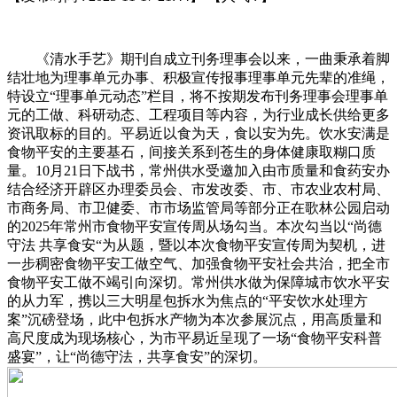
《清水手艺》期刊自成立刊务理事会以来，一曲秉承着脚
结壮地为理事单元办事、积极宣传报事理事单元先辈的准绳，
特设立“理事单元动态”栏目，将不按期发布刊务理事会理事单
元的工做、科研动态、工程项目等内容，为行业成长供给更多
资讯取标的目的。平易近以食为天，食以安为先。饮水安满是
食物平安的主要基石，间接关系到苍生的身体健康取糊口质
量。10月21日下战书，常州供水受邀加入由市质量和食药安办
结合经济开辟区办理委员会、市发改委、市、市农业农村局、
市商务局、市卫健委、市市场监管局等部分正在歌林公园启动
的2025年常州市食物平安宣传周从场勾当。本次勾当以“尚德
守法 共享食安“为从题，暨以本次食物平安宣传周为契机，进
一步稠密食物平安工做空气、加强食物平安社会共治，把全市
食物平安工做不竭引向深切。常州供水做为保障城市饮水平安
的从力军，携以三大明星包拆水为焦点的“平安饮水处理方
案”沉磅登场，此中包拆水产物为本次参展沉点，用高质量和
高尺度成为现场核心，为市平易近呈现了一场“食物平安科普
盛宴”，让“尚德守法，共享食安”的深切。