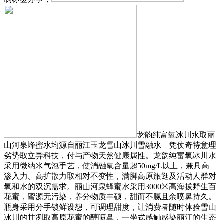
龙韵纯富氧冰川水取丽
山河泉蜂蜜水均源自丽江玉龙雪山冰川雪融水，凭仗奇特意理
劣势取立异科技，付与产物天然健康属性。龙韵纯富氧冰川水
采用微纳米气泡手艺，使消融氧含量超50mg/L以上，兼具高
渗入力、高扩散力取相对不变性，满脚高原旅逛及活动人群对
氧和水的双沉需求。丽山河泉蜂蜜水采用3000米高海拔野生百
花蜜，蜜源无污染，养分物质丰硕，甜而不腻且余喷鼻持久。
瓶身采用分手锁鲜设想，可调理甜度，让消费者随时体验雪山
冰川的甘冽取高原花蜜的醇喷鼻，一坐式感触感染丽江的生态