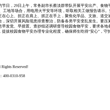
日，29日上午，常务副市长蔡淡群带队开展平安出产、食物
堂、工地等场合，用电用火平安等环境，听取相关工做报告请示。
正在心上、担正在肩上、抓正在手上，聚焦化学品、文旅、道交
合，深切开展风险现患排查整治，防备各类平安变乱发生。要压
患早发觉、早措置。查抄组还调研督导校园食物平安，要求各地
提拔校园食物平安办理专业化程度，确保师生吃得“安心”，守护
ghts Reserved!
0310-958