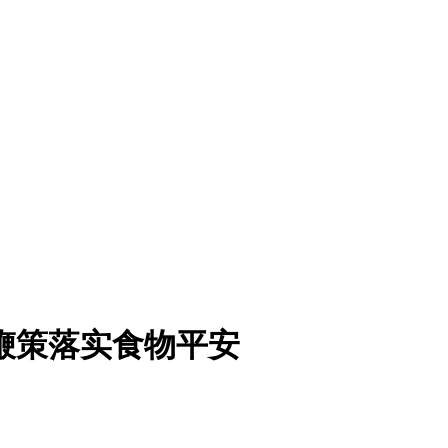
鞭策落实食物平安