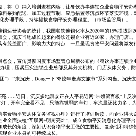
，将《》纳入培训查核内容，让餐饮办事连锁企业食物平安办理
原料采购配送、加工过程节制、应急措置等沉点环节落实环境，对
息化办理手段，持续提拔食物平安办理程度。（市场监管局）。
营协会的统计，我国餐饮连锁化率从2020年的15%提拔到20
会，沉庆当地成长起来的餐饮连锁企业有近60家，办理门店1
具有笼盖面广、影响力大的特点，一旦呈现食物平安问题将激发
指点会，宣传贯彻国度市场监管总局新公布的《餐饮办事连锁企
视办理，压紧压实连锁企业总部及其分支机构、门店从体义务，
”）“‘来沉庆，Dong一下’夸姣年走廊文旅节”系列勾当。沉
亮……近日，沉庆多地群众正在人平易近网“带领留言板”上反
有灯，开车完全看不见，只能靠微弱的车灯，车流量还比力多，
实食物平安从体义务监视办理》进行了培训解读，向企业讲大白
业全面扶植“互联网+明厨亮灶”、成立食物平安消息化办理平
和成长的角度，深刻认识食物平安工做的主要性、复杂性和特殊
实现企业本身的可持续成长。