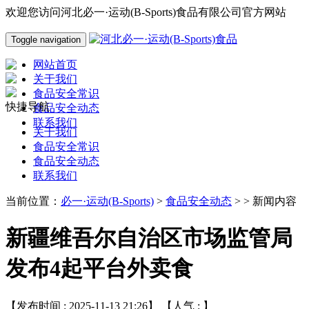
欢迎您访问河北必一·运动(B-Sports)食品有限公司官方网站
Toggle navigation
网站首页
关于我们
食品安全常识
快捷导航
食品安全动态
联系我们
关于我们
食品安全常识
食品安全动态
联系我们
当前位置：
必一·运动(B-Sports)
>
食品安全动态
> > 新闻内容
新疆维吾尔自治区市场监管局
发布4起平台外卖食
【发布时间 : 2025-11-13 21:26】 【人气 :
】