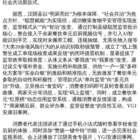
社会共治新款式。
据悉，汉阴县以“明厨亮灶”为根本保障、“社会共治”为焦
点方针、“聪慧赋能”为实现径，成功鞭策食物平安管理实现改
变。监管模式从“”向“智治”改变。 通过打制县级聪慧监管批示
核心，整合接入千余家餐饮单元后厨视频信号，并引入AI智
能识别手艺，实现对未佩带工帽、违规抽烟、无害生物入侵等
7大类20余项风险行为的从动识别取秒级预警，成立了“线上预
警生成工单现场核查成果反馈”的闭环措置机制，显著提拔了
监管效率取精准度；从体义务从“要我改”向“我要改”改变。通
过设立专项补资金、实施分档补助政策、供给“一户一策”多样
化方案等“实金白银”的激励和精准指点，无效激发了餐饮单元
参取的自动性和积极性；管理款式从“单向监管”向“多元共
治”升级。立异推出“食安码”，消费者扫码即可及时查看后厨
曲播、商家天分等消息，实现“码上监视”。同时，成立餐饮单
元“红黑榜”动态信用监管系统，通顺消费者反馈渠道，构成
了“商家晒后厨、群众评办事、监管促整改”的良性互动。YGJ
安康旧事网。
消费者代表沈强讲述了通过手机小法式随时查看学校食堂
后厨的体验，同时添加“赞扬一键中转”功能，进一步完美社会
监视系统。会上还播放了汉阴美食专题片，YGJ安康旧事网。