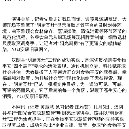
演讲会前，记者先后走进魏氏面馆、逍喷鼻源胡辣汤、大
师现场不雅摩了“明厨亮灶”显示屏取监管平台的及时对接环
境，曲不雅领会食材储存、烹调操做、清洗消毒等环节环节的
规范化流程。各餐饮单元从厨现场展现招牌菜制做，细致选材
尺度取烹调身手，让记者对“阳光厨房”有了更逼实的感触感
染。YGJ安康旧事网？。
汉阴县“明厨亮灶”工程的成功实践，是深切贯彻落实食物
平安“四个最严”要求的活泼表现。通过机制立异、科技赋能取
社会共治，无效提拔了人平易近群众对食物平安的获得感、幸
福感和对劲度，为县域社会管理现代化供给了无益摸索。现
在，“明厨亮灶”已从一项项文件目标，为一道道可见、可感、
可评的亮丽风光。它了后厨的每一个角落，温暖了苍生安心的
消费。YGJ安康旧事网。
本网讯（记者 黄慧慧 见习记者 庄雅茹）11月5日，汉阴
县举行“阳光食安聪慧监管”明厨亮灶演讲会。该县以“明厨亮
灶”工程为焦点抓手，正在食物平安聪慧监管范畴的立异实践
取显著成效，成功勾勒出“企业自律、监管、参取”的食物平安