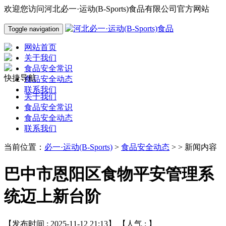
欢迎您访问河北必一·运动(B-Sports)食品有限公司官方网站
Toggle navigation
网站首页
关于我们
食品安全常识
快捷导航
食品安全动态
联系我们
关于我们
食品安全常识
食品安全动态
联系我们
当前位置：
必一·运动(B-Sports)
>
食品安全动态
> > 新闻内容
巴中市恩阳区食物平安管理系
统迈上新台阶
【发布时间 : 2025-11-12 21:13】 【人气 :
】