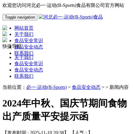
欢迎您访问河北必一·运动(B-Sports)食品有限公司官方网站
Toggle navigation
网站首页
关于我们
食品安全常识
快捷导航
食品安全动态
联系我们
关于我们
食品安全常识
食品安全动态
联系我们
当前位置：
必一·运动(B-Sports)
>
食品安全动态
> > 新闻内容
2024年中秋、国庆节期间食物
出产质量平安提示函
【发布时间 : 2025-11-10 20:38】 【人气 :
】