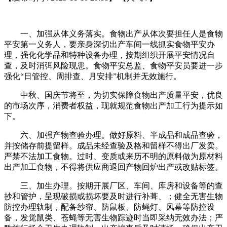
一、加强从体义务落实。食物出产从体次要担任人是食物
平安第一义务人，要亲身深切出产车间一线抓实食物平安办
理，强化化学品和特种设备办理，按期组织开展平安情况自
查，及时消弭风险现患。食物平安总监、食物平安员要进一步
强化“日管控、周排查、月安排”机制并无效施行。
中秋、国庆节将至，为切实保障食物出产质量平安，优良
的市场次序，消费者权益，现就规范食物出产加工行为提示如
下。
六、加强产物查验办理。做好原料、半成品和成品查验，
并按储存前提留样。成品未经查验及格和留样不得出厂发卖。
严禁不法加工食物。过时、变质或来历不明的原料做为原材料
出产加工食物，不得将供应商退回产物回炉出产或改贴标签。
三、加生办理。按期开展厂区、车间、库房和设备等的查
抄和管护，呈现破损或损坏要及时进行补葺、；健全无害生物
防控办理轨制，配备纱帘、防鼠板、防蝇灯、风幕等防控设
备，发觉鼠类、苍蝇等无害生物踪迹时当即采纳无效办法；严