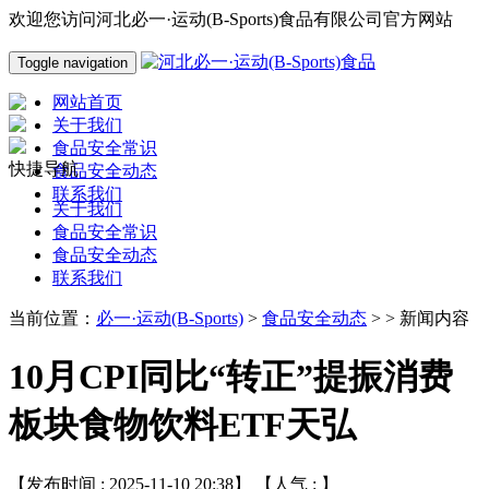
欢迎您访问河北必一·运动(B-Sports)食品有限公司官方网站
Toggle navigation
网站首页
关于我们
食品安全常识
快捷导航
食品安全动态
联系我们
关于我们
食品安全常识
食品安全动态
联系我们
当前位置：
必一·运动(B-Sports)
>
食品安全动态
> > 新闻内容
10月CPI同比“转正”提振消费
板块食物饮料ETF天弘
【发布时间 : 2025-11-10 20:38】 【人气 :
】