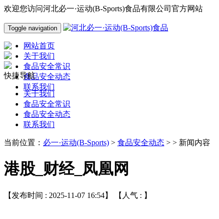
欢迎您访问河北必一·运动(B-Sports)食品有限公司官方网站
Toggle navigation
网站首页
关于我们
食品安全常识
快捷导航
食品安全动态
联系我们
关于我们
食品安全常识
食品安全动态
联系我们
当前位置：
必一·运动(B-Sports)
>
食品安全动态
> > 新闻内容
港股_财经_凤凰网
【发布时间 : 2025-11-07 16:54】 【人气 :
】