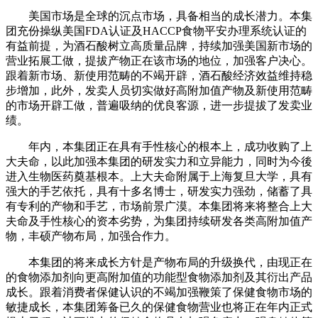
美国市场是全球的沉点市场，具备相当的成长潜力。本集
团充份操纵美国FDA认证及HACCP食物平安办理系统认证的
有益前提，为酒石酸树立高质量品牌，持续加强美国新市场的
营业拓展工做，提拔产物正在该市场的地位，加强客户决心。
跟着新市场、新使用范畴的不竭开辟，酒石酸经济效益维持稳
步增加，此外，发卖人员切实做好高附加值产物及新使用范畴
的市场开辟工做，普遍吸纳的优良客源，进一步提拔了发卖业
绩。
年内，本集团正在具有手性核心的根本上，成功收购了上
大夫命，以此加强本集团的研发实力和立异能力，同时为今後
进入生物医药奠基根本。上大夫命附属于上海复旦大学，具有
强大的手艺依托，具有十多名博士，研发实力强劲，储蓄了具
有专利的产物和手艺，市场前景广漠。本集团将来将整合上大
夫命及手性核心的资本劣势，为集团持续研发各类高附加值产
物，丰硕产物布局，加强合作力。
本集团的将来成长方针是产物布局的升级换代，由现正在
的食物添加剂向更高附加值的功能型食物添加剂及其衍出产品
成长。跟着消费者保健认识的不竭加强鞭策了保健食物市场的
敏捷成长，本集团筹备已久的保健食物营业也将正在年内正式