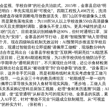
视、学校自律”的社会共治款式。2015年，金寨县启动“明
明白：率先实现后厨“可视化”。四期工程投入498万元，洗消
当地硬盘存储常因断电导致数据丢失，部门山区学校摄像头上线
而是聚焦落地实效：为110所50人以上学校改换550台高清摄像
30天且支撑随时调取，摄像头不变上线%。更具冲破性的是AI
的“沉点”。目前老鼠识别精确率达90%，但针对通明口罩、深
沦为“安排”。金寨县的环节行动，是将“智能预警”纳入管理链
半个月。现在四级响应机制无效运转：AI预警同步推送至学校后
出，现通过智能音柱立即提醒‘请佩带工做帽’，现场数分钟内
合市监局出台《金寨县学校食堂“互联网+明厨亮灶”AI聪慧系
截至目前，已发布6期巡检简报，为21所学校供给生物防治手艺
每学期举办“通明厨房日”，不只展现灶台环境，还公示食材检测
出社会监视从“被动接管”到“自动参取”的改变。“设备需24
暗示，这并非手艺问题，而是初期布线时未充实考虑食堂工做习
心指导。一位从业三十年的教员傅坦言：“初期感受一举一动均
未佩带口罩导致头发掉入食材等现实风险。”逐步地，工做人员
关系采购记登科后厨加工视频，处理“食材来历逃溯”问题；AI
据，使“监管通明”从标语为可的现实行动。金寨县的实践，素
入AI手艺，针对“整改不完全”问题成立轨制规范。从“可视监
心”的朴实方针。（张初有）。