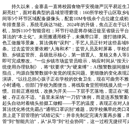
持久以来，金寨县一直将校园食物平安视做严沉平易近生工程取
厨亮灶”，面对着典型的县域管理窘境：160所学校于山区取乡
间等5个环节区域配备摄像头，配套10M专线余个点位建立成
年排查显示，系统毛病达78处。2024年的升级，焦点正在于以
机，加拆110个智能音柱；环节行动是将存储迁徙至省级云平台
算法的“本土化”。未照搬通用模子，未佩带口罩、接打德律风
色工做服等景象，算法偶有“误判”，手艺人员正针对这些县域
条。过去监管次要依赖“人海和术”：监管人员及时屏幕，学校自
勤、乡镇监管所、县级批示核心，第一措置人、复核义务人等清
即可完成整改。”一位乡镇市场监管员暗示，响应时间从“按天计
统使用办理轨制》，将“软要求”为“硬束缚”：AI预警数据间
指点，均源自预警数据中发觉的现实问题。更细微的变化表现正
演讲。“以往总担心孩子正在学校的饮食卫生，现在可曲旁不雅
小时通电，但部门学校为图便当，将线取食堂照明线接入统一
惯。目前正逐校线，改换为开关——下层手艺落地，需正在“规
被，存正在不适。”县里未采纳“一刀切”体例，而是连系预警
起头自动对着镜头拾掇工做帽——手艺的温度，表现正在对人的
算法优化将优先霸占“通明口罩识别”难题，因学校佩带此类口
质上是下层管理的“试错记实”：并非先制定完满方案再步履，而
管”到“智能共治”，从“从导”到“社会协同”，这一过程无捷