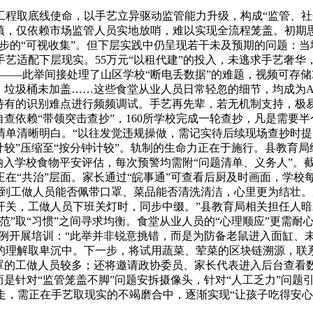
底线使命，以手艺立异驱动监管能力升级，构成“监管、社会监
镇，仅依赖市场监管人员实地放哨，难以实现全流程笼盖。初期思
初步的“可视收集”。但下层实践中仍呈现若干未及预期的问题：
手艺适配下层现实。55万元“以租代建”的投入，未逃求手艺奢华，
——此举间接处理了山区学校“断电丢数据”的难题，视频可存储
、垃圾桶未加盖……这些食堂从业人员日常轻忽的细节，均成为AI
特有的识别难点进行频频调试。手艺再先辈，若无机制支持，极易
查依赖“带领突击查抄”，160所学校完成一轮查抄，凡是需要
单清晰明白。“以往发觉违规操做，需记实待后续现场查抄时提
较”压缩至“按分钟计较”。轨制的生命力正在于施行。县教育局结
接纳入学校食物平安评估，每次预警均需附“问题清单、义务人”。
在“共治”层面。家长通过“皖事通”可查看后厨及时画面，学校
到工做人员能否佩带口罩、菜品能否清洗清洁，心里更为结壮。反映
开关，工做人员下班关灯时，同步中缀。”县教育局相关担任人
范”取“习惯”之间寻求均衡。食堂从业人员的“心理顺应”更需耐
案例开展培训：“此举并非锐意挑错，而是为防备老鼠进入面缸、
理解取卑沉中。下一步，将试用蔬菜、荤菜的区块链溯源，联系
罩的工做人员较多；还将邀请政协委员、家长代表进入后台查看数
是针对“监管笼盖不脚”问题安拆摄像头，针对“人工乏力”问题引
径可走，需正在手艺取现实的不竭磨合中，逐渐实现“让孩子吃得安