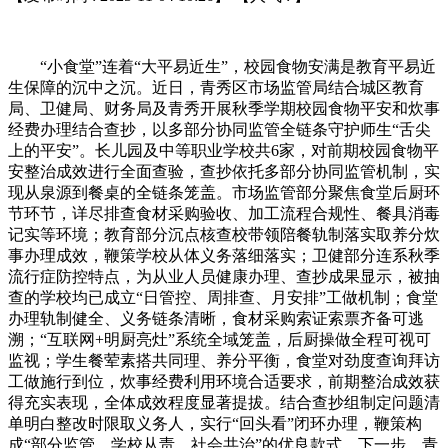
“小食堂”连着“大平易近生”，校园食物安满是教育平易近
生保障的沉中之沉。近日，青秀区市场监管局结合城区教育
局、卫健局、财务局及青秀开展秋季学期校园食物平安和炊事
经费办理结合查抄，以多部分协同监管全链条守护师生“舌尖
上的平安”。长儿园及中等职业学校共6家，对前期校园食物平
安整治成效进行全面查验，查抄依托多部分协同监管机制，实
现从泉源到餐桌的全链条笼盖。市场监管部分聚焦食堂后厨环
节环节，详尽排查食材采购验收、加工流程合规性、餐具消毒
记实等环境；教育部分沉点核查校带领陪餐轨制落实取养分炊
事办理成效，鞭策学校从体义务落细落实；卫健部分连系秋季
流行症防控特点，为从业人员健康办理、查抄成果显示，被抽
查的学校均已成立“日管控、周排查、月安排”工做机制；食堂
办理轨制健全、义务链条清晰，食材采购索证索票齐备可逃
溯；“互联网+明厨亮灶”系统全域笼盖，后厨操做全程可视可
监视；学生餐荤素搭共同理、养分平衡，食堂对劲度查询拜访
工做施行到位，炊事经费利用环境合适要求，前期整治成效获
得充实表现，全体成效程度显著提拔。结合查抄组制定问题清
单明白整改时限取义务人，实行“回头看”闭环办理，鞭策构
成“部分监管、学校从责、社会共治”的优良款式。下一步，青