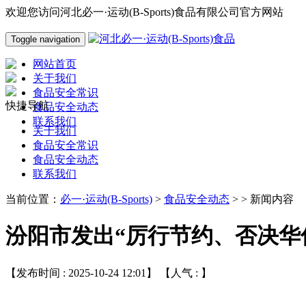
欢迎您访问河北必一·运动(B-Sports)食品有限公司官方网站
Toggle navigation
网站首页
关于我们
食品安全常识
快捷导航
食品安全动态
联系我们
关于我们
食品安全常识
食品安全动态
联系我们
当前位置：
必一·运动(B-Sports)
>
食品安全动态
> > 新闻内容
汾阳市发出“厉行节约、否决华
【发布时间 : 2025-10-24 12:01】 【人气 :
】