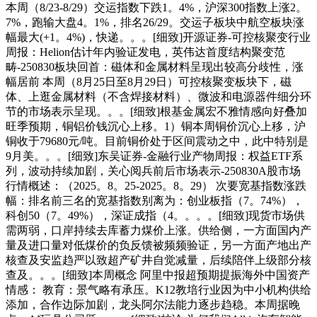
本周（8/23-8/29）交运指数下跌1。4%，沪深300指数上涨2。
7%，跑输大盘4。1%，排名26/29。交运子板块中航空板块涨
幅最大(+1。4%)，快递。。。[细致]开源证券-可控核聚变行业
周报：Helion估计年内验证发电，英伟达首度结构聚变范
畴-250830板块回首：磁体和金属材料呈现出较高分歧性，涨
幅居前 本周（8月25日至8月29日）可控核聚变板块下，磁
体、上逛金属材料（不含焊接材料）、微波和电源器件细分环
节的市场表示呈现。。。[细致]根基金属宏不雅情感向好叠加
旺季预期，铜铝价钱沉心上移。1）铜本周铜价沉心上移，沪
铜收于79680元/吨。目前铜价处于区间震动之中，此中特别是
9月美。。。[细致]东吴证券-金融行业产物周报：权益ETF系
列，波动持续加剧，关心阅兵前后市场表示-250830A股市场
行情概述：（2025。8。25-2025。8。29） 次要宽基指数涨跌
幅：排名前三名的宽基指数别离为：创业板指（7。74%），
科创50（7。49%），深证成指（4。。。。[细致]现货市场供
需两弱，口岸持续去库蓄力煤价上涨。供给侧，一方面国内产
量及进口量对低煤价的负反馈被频频验证，另一方面产地出产
核查及安监趋严以致超产矿井自觉减量，后续陪伴上级部分核
查及。。。[细致]本周概念 阿里中报超预期提振海外中国资产
情感： 教育：景气略有承压。K12教培行业因为中小机构供给
添加，合作边际加剧，龙头阿尔法能力逐步趋稳。本周据晚