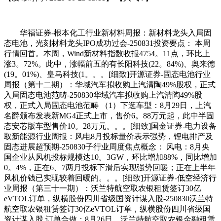
华福证券-根本化工行业新材料周报：新材料龙头入局固
态电池，光刻材料龙头IPO成功过会-250831投资要点： 本周
行情回首。本周，Wind新材料指数收报4754。11点，环比上
涨3。72%。此中，涨幅前五的有长阳科技(22。84%)、奥来德
(19。01%)、皇马科技(1。。。[细致]开源证券-固态电池行业
周报（第十二期）：华域汽车拟收购上汽清陶49%股权，正式
入局固态电池范畴-250830华域汽车拟收购上汽清陶49%股
权，正式入局固态电池范畴 （1）下逛车型：8月29日，上汽
名爵颁布发表新MG4正式上市，售价6。88万元起，此中半固
态安芯版车型售价10。28万元。。。[细致]国金证券-电力设备
取新能源行业周报：风电8月投标量价表示强势，锂电排产及
固态进展超预期-250830子行业周度焦点概念： 风电：8月央
国企业从风机投标规模达10。3GW，环比增加88%，同比增加
0。4%，正在6、7两月投标下滑后实现强势回暖；正在上半年
风机价钱已实现较着回暖的。。。[细致]开源证券-低空经济行
业周报（第三十一期）：沃兰特航空取农银租赁签订30亿
eVTOL订单，纵横股份四川省级国资计谋入股-250830沃兰特
航空取农银租赁签订30亿eVTOL订单，纵横股份四川省级国
资计谋入股 订单合做：8月26日，沃兰特航空取农银金融租赁