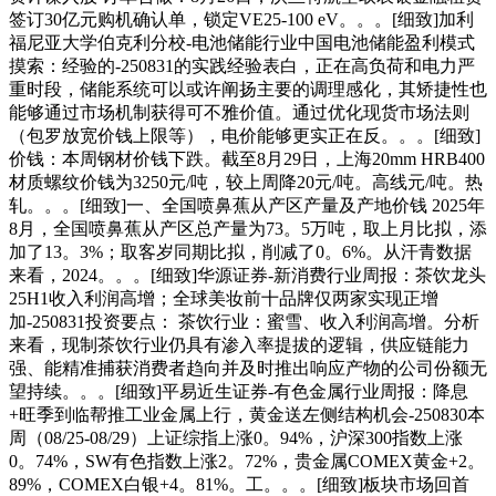
签订30亿元购机确认单，锁定VE25-100 eV。。。[细致]加利
福尼亚大学伯克利分校-电池储能行业中国电池储能盈利模式
摸索：经验的-250831的实践经验表白，正在高负荷和电力严
重时段，储能系统可以或许阐扬主要的调理感化，其矫捷性也
能够通过市场机制获得可不雅价值。通过优化现货市场法则
（包罗放宽价钱上限等），电价能够更实正在反。。。[细致]
价钱：本周钢材价钱下跌。截至8月29日，上海20mm HRB400
材质螺纹价钱为3250元/吨，较上周降20元/吨。高线元/吨。热
轧。。。[细致]一、全国喷鼻蕉从产区产量及产地价钱 2025年
8月，全国喷鼻蕉从产区总产量为73。5万吨，取上月比拟，添
加了13。3%；取客岁同期比拟，削减了0。6%。从汗青数据
来看，2024。。。[细致]华源证券-新消费行业周报：茶饮龙头
25H1收入利润高增；全球美妆前十品牌仅两家实现正增
加-250831投资要点： 茶饮行业：蜜雪、收入利润高增。分析
来看，现制茶饮行业仍具有渗入率提拔的逻辑，供应链能力
强、能精准捕获消费者趋向并及时推出响应产物的公司份额无
望持续。。。[细致]平易近生证券-有色金属行业周报：降息
+旺季到临帮推工业金属上行，黄金送左侧结构机会-250830本
周（08/25-08/29）上证综指上涨0。94%，沪深300指数上涨
0。74%，SW有色指数上涨2。72%，贵金属COMEX黄金+2。
89%，COMEX白银+4。81%。工。。。[细致]板块市场回首