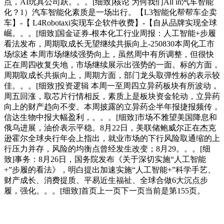
点，AI玩具公司跃。。。[细致]核论 为何我们All in汽车智能
化？1）汽车智能化素质是一场出行。【L3智能化帮帮车企卖
车】-【 L4Robotaxi实现车企软件收费】-【自从品牌实现全球
崛。。。[细致]国金证券-根本化工行业周报：人工智能+步履
看法发布，周期取成长无望继续共振向上-250830本周化工市
场综述 本周市场继续强势向上，虽然周中有所调整，但很快
正在周四收复失地，市场继续展示出强势的一面。标的方面，
周期取成长共振向上，周期方面，部门龙头取弹性标的表示较
佳。。。[细致]投资逻辑 本周一至周四立异药板块有所波动，
周五回涨，取芯片行情相反，素质上是板块资金轮动，立异药
向上的财产趋向不变。本周披露的立异药企半年报捷报频传，
信达生物中报大幅盈利，。。。[细致]市场不雅望美国降息和
俄乌进展，油价表示平稳。8月22日，美联储鲍威尔正在杰克
逊霍尔全球央行年会上指出，就业市场的下行风险取通缩的上
行压力并存，风险的均衡点曾经发生改变；8月29。。。[细
致]事务：8月26日，国务院发布《关于深切实施“人工智能
+”步履的看法》，明白提出加速实施“人工智能+”科学手艺、
财产成长、消费提质、平易近生福祉、全球合做6大沉点步
履，强化。。。[细致]首页上一页下一页当前是第155页。