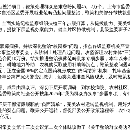
治项目，鞭策处理群众急难愁盼问题45。2万个。上海市监委
吾尔自治区监委开展就业范畴凸起问题整治，鞭策相关部分帮扶就
全面实施纪检监察组织扶植三年步履打算，从提拔能力、完美
做，提拔下层监视办案能力。健全片区协做机制，县级监委班子
顽瘴痼疾。持续深化整治“校园餐”问题，指点各级监察机关严
成立炊事监视家委会，从轨制上处理凸起问题。攻坚管理农村集体“
合同10万份。结实推进整治殡葬范畴乱象专项步履，本年以来全国
金、耕地地力补助、农机购买取使用补助等沉点，鞭策整改问题4
8亿元，正在全国96%的定点医药机形成立“依码结算”机制，扎
隆化老年公寓严沉火警变乱教训，触类旁通排查风险现患，及时鞭策
、成果由群众评。深切下层开展调研，到学校病院、农村社区、
委鞭策向社会公开搜集2025年“我为群众办实事”步履事项，有
干部清廉履职的“负面清单”，完美农村运转监视机制。用好
处的疑点问题。鞭策公开运转，督促部委公开政策流程等，农业
7亿元。
全国常委会第十三次会议第二次全体味议做了《关于整治群众身边不