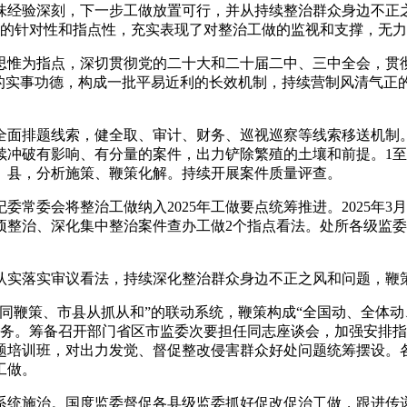
味经验深刻，下一步工做放置可行，并从持续整治群众身边不正
强的针对性和指点性，充实表现了对整治工做的监视和支撑，无
惟为指点，深切贯彻党的二十大和二十届二中、三中全会，贯彻
及的实事功德，构成一批平易近利的长效机制，持续营制风清气正
面排题线索，健全取、审计、财务、巡视巡察等线索移送机制。
持续冲破有影响、有分量的案件，出力铲除繁殖的土壤和前提。1
、县，分析施策、鞭策化解。持续开展案件质量评查。
委会将整治工做纳入2025年工做要点统筹推进。2025年3
项整治、深化集中整治案件查办工做2个指点看法。处所各级监
实落实审议看法，持续深化整治群众身边不正之风和问题，鞭
鞭策、市县从抓从和”的联动系统，鞭策构成“全国动、全体动、
义务。筹备召开部门省区市监委次要担任同志座谈会，加强安排
题培训班，对出力发觉、督促整改侵害群众好处问题统筹摆设。
工做。
统施治。国度监委督促各县级监委抓好促改促治工做，跟进传递