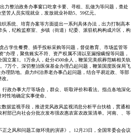
出力整治政务办事窗口吃拿卡要、寻租、乱做为等问题，查处
业坚苦人员实现就业，发放就业补助5。59亿元。
组织系统、培育办案等方面提出一系列具体办法，出力打制高本
牵头，纪检监察室、乡镇（街道）纪委、派驻机构构成片区，构
查贪占学生餐费、插手投标采购等问题，督促教育、市场监管等
三资”办理，聚焦账实不符、资产权属不清以至漏报瞒报等问题，
立案1。1万余人，处分4500余人，鞭策完美殡葬范畴相关轨
。7万个。深切整治医保基金办理凸起问题，鞭策国度医保局飞
牢基金办理防地。鼎力纠治养老办事凸起问题，结合平易近政、等部
整改。
行政办事大厅等场合，群众、听取评价和看法。指点各地深化
针对性地确定实事使命。
大数据监视手段，推进党风政风监视消息分析平台扶植，贯通相
农村部已向社会分批次发布强农惠农富农政策清单。河南、、等
正之风和问题工做环境的演讲》。12月23日，全国常委会会议