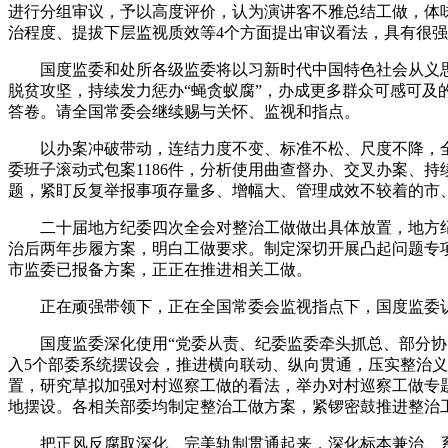
进行分组审议，予以高度评价，认为演讲客不雅总结工做，体
治程度、提拔下层监视质效等4个方面提出审议看法，具有很
国度监委和处所各级监委将以习新时代中国特色社会从义思
脱贫攻坚，持续发力惩办“蝇贪蚁腐”，办成更多群众可感可
答卷。请全国常委会继续赐与关怀、监视和指点。
以办案冲破带动，连结力度不变、标准不松、尺度不降，全
委班子滚动式包案1186件，分析使用曲查督办、交叉办案、
题，紧盯反复举报事项存量多、增幅大、管理成效不较着的市
二十届地方纪委四次全会对整治工做做出具体放置，地方纪委常
治后两年步履方案，明白工做要求。制定深切开展凸起问题专
市监委已报备方案，正正在推进相关工做。
正在顽强带领下，正在全国常委会监视指点下，国度监委认
国度监委深化使用“党委从责、纪委监委牵头抓总、部分协同
入5个部委系统摆设会，推进横向联动、纵向贯通，压实整治
置，研究草拟加强对村巡察工做的看法，举办对村巡察工做专
地摆设。各相关部委均制定整治工做方案，紧锣密鼓推进整治
把正风反腐取深化、完美轨制贯通起来，深化标本兼治、系