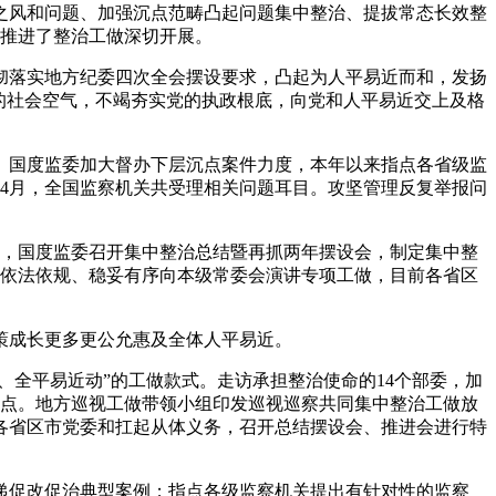
之风和问题、加强沉点范畴凸起问题集中整治、提拔常态长效整
力推进了整治工做深切开展。
落实地方纪委四次全会摆设要求，凸起为人平易近而和，发扬
的社会空气，不竭夯实党的执政根底，向党和人平易近交上及格
国度监委加大督办下层沉点案件力度，本年以来指点各省级监
至4月，全国监察机关共受理相关问题耳目。攻坚管理反复举报问
月，国度监委召开集中整治总结暨再抓两年摆设会，制定集中整
委依法依规、稳妥有序向本级常委会演讲专项工做，目前各省区
策成长更多更公允惠及全体人平易近。
全平易近动”的工做款式。走访承担整治使命的14个部委，加
指点。地方巡视工做带领小组印发巡视巡察共同集中整治工做放
各省区市党委和扛起从体义务，召开总结摆设会、推进会进行特
促改促治典型案例；指点各级监察机关提出有针对性的监察