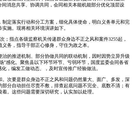
部分间消息共享、协调共同，会同相关本能机能部分优化顶层设
制定落实行动和分工方案，细化具体使命，明白义务单元和完
步实施。现将相关环境演讲如下。
次；指点各级监察机关传递群众身边不正之风和案件3255起，
植义务，指导干部正心修身，守住为政之本。
治的推进机制、部分协做共同的联动机制，因时因势立异升级
场”感化。聚焦县以下环节环节、亏弱环节，国度监委会同各省
感化，编发工做动态、，及时宣传推广经验做法。
。次要是群众身边不正之风和问题仍然量大、面广、多发，深
的部分自动担任尽责不敷，排查起底问题不完全、底数不清；有
较着。这些问题需要深切研究，认实加以处理。