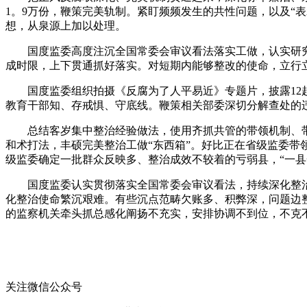
1。9万份，鞭策完美轨制。紧盯频频发生的共性问题，以及“
想，从泉源上加以处理。
国度监委高度注沉全国常委会审议看法落实工做，认实研究
成时限，上下贯通抓好落实。对短期内能够整改的使命，立行
国度监委组织拍摄《反腐为了人平易近》专题片，披露12起典
教育干部知、存戒惧、守底线。鞭策相关部委深切分解查处的
总结客岁集中整治经验做法，使用齐抓共管的带领机制、带
和术打法，丰硕完美整治工做“东西箱”。好比正在省级监委带
级监委确定一批群众反映多、整治成效不较着的亏弱县，“一
国度监委认实贯彻落实全国常委会审议看法，持续深化整治
化整治使命繁沉艰难。有些沉点范畴欠账多、积弊深，问题边
的监察机关牵头抓总感化阐扬不充实，安排协调不到位，不克
关注微信公众号