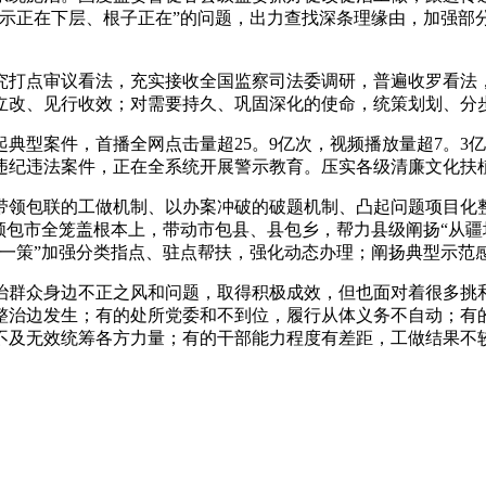
表示正在下层、根子正在”的问题，出力查找深条理缘由，加强
打点审议看法，充实接收全国监察司法委调研，普遍收罗看法，
立改、见行收效；对需要持久、巩固深化的使命，统策划划、分
型案件，首播全网点击量超25。9亿次，视频播放量超7。3亿
违纪违法案件，正在全系统开展警示教育。压实各级清廉文化扶
领包联的工做机制、以办案冲破的破题机制、凸起问题项目化整
领包市全笼盖根本上，带动市包县、县包乡，帮力县级阐扬“从疆
县一策”加强分类指点、驻点帮扶，强化动态办理；阐扬典型示范
群众身边不正之风和问题，取得积极成效，但也面对着很多挑和
整治边发生；有的处所党委和不到位，履行从体义务不自动；有
不及无效统筹各方力量；有的干部能力程度有差距，工做结果不