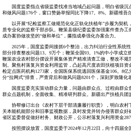
国度监委指点省级监委找准当地域凸起问题，明白省级沉点整
和做风问题176个，窗口赞扬举报同比下降17。8%。新疆维
以开展“纪检监察工做规范化化正轨化扶植年”步履为契机，
质专业化的监察干部步队。鞭策县级纪委监委加强案件查办工
成办案协做攻坚的“做和单位”，攥指成拳强化办案合力。
2025年，国度监委间接抓6个整治，出力纠治行业性系统性
部分排查整改问题13。9万个；鞭策全国93。1%的中小学
鞭策农业农村部分摆设开展集体资产精准清查工做，整改不规范
制。聚焦村落复兴资金利用监管，凸起高尺度农田扶植项目资
检定点医药机构1273家，全国医保系统逃回医保基金106。
分“拉网式”排查，严查背后和做风问题8201个，深刻罗致
国度监委充实策动群众力量，问题由群众点、过程由群众督
群众点题机制，全面收集、精准研判群众。新疆出产扶植兵团监
协帮修订出台《农村下层干部清廉履行职责》，明白农村下层
关本能机能部分和旧事监视数据，及时发觉并转办侵害群众好
省区监委督促做好村务、财政公开，公示村落复兴利用资金28
按照摆设放置，国度监委于2024年12月22日，向十四届